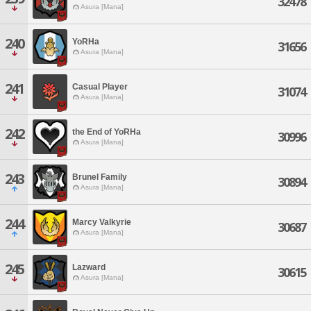
32478
Asura [Mana]
240
YoRHa
31656
Asura [Mana]
241
Casual Player
31074
Asura [Mana]
242
the End of YoRHa
30996
Asura [Mana]
243
Brunel Family
30894
Asura [Mana]
244
Marcy Valkyrie
30687
Asura [Mana]
245
Lazward
30615
Asura [Mana]