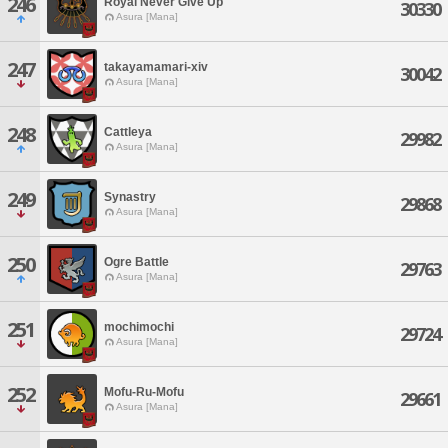
246
Royal Never Give Up
30330
Asura [Mana]
247
takayamamari-xiv
30042
Asura [Mana]
248
Cattleya
29982
Asura [Mana]
249
Synastry
29868
Asura [Mana]
250
Ogre Battle
29763
Asura [Mana]
251
mochimochi
29724
Asura [Mana]
252
Mofu-Ru-Mofu
29661
Asura [Mana]