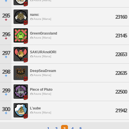
Asura [Mana]
295
nano:
23160
Asura [Mana]
296
GreenGrassland
23145
Asura [Mana]
297
SAKURAnoIORI
22653
Asura [Mana]
298
DeepSeaDream
22635
Asura [Mana]
299
Piece of Pluto
22500
Asura [Mana]
300
L'aube
21942
Asura [Mana]
1
2
3
4
5