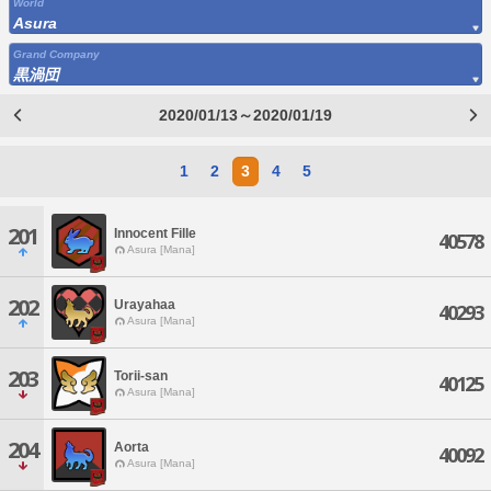
World
Asura
Grand Company
黒渦団
2020/01/13～2020/01/19
1
2
3
4
5
201
Innocent Fille
40578
Asura [Mana]
202
Urayahaa
40293
Asura [Mana]
203
Torii-san
40125
Asura [Mana]
204
Aorta
40092
Asura [Mana]