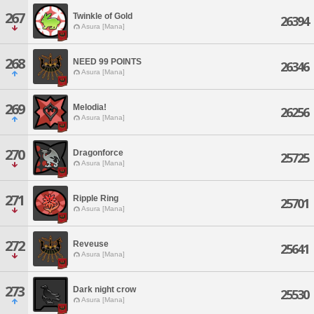
267
Twinkle of Gold
26394
Asura [Mana]
268
NEED 99 POINTS
26346
Asura [Mana]
269
Melodia!
26256
Asura [Mana]
270
Dragonforce
25725
Asura [Mana]
271
Ripple Ring
25701
Asura [Mana]
272
Reveuse
25641
Asura [Mana]
273
Dark night crow
25530
Asura [Mana]