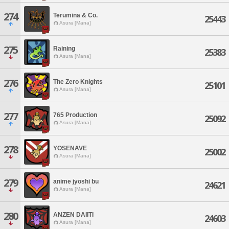
274
Terumina & Co.
25443
Asura [Mana]
275
Raining
25383
Asura [Mana]
276
The Zero Knights
25101
Asura [Mana]
277
765 Production
25092
Asura [Mana]
278
YOSENAVE
25002
Asura [Mana]
279
anime jyoshi bu
24621
Asura [Mana]
280
ANZEN DAIITI
24603
Asura [Mana]