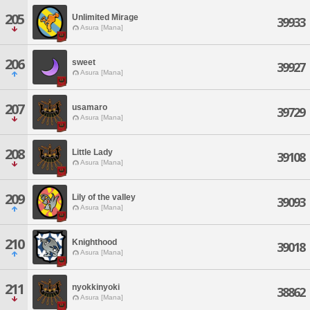
205
Unlimited Mirage
39933
Asura [Mana]
206
sweet
39927
Asura [Mana]
207
usamaro
39729
Asura [Mana]
208
Little Lady
39108
Asura [Mana]
209
Lily of the valley
39093
Asura [Mana]
210
Knighthood
39018
Asura [Mana]
211
nyokkinyoki
38862
Asura [Mana]