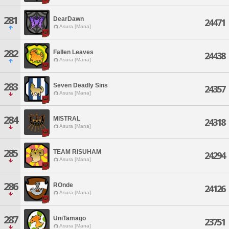
281
DearDawn
24471
Asura [Mana]
282
Fallen Leaves
24438
Asura [Mana]
283
Seven Deadly Sins
24357
Asura [Mana]
284
MISTRAL
24318
Asura [Mana]
285
TEAM RISUHAM
24294
Asura [Mana]
286
ROnde
24126
Asura [Mana]
287
UniTamago
23751
Asura [Mana]