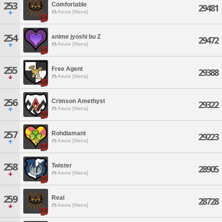
253
Comfortable
29481
Asura [Mana]
254
anime jyoshi bu Z
29472
Asura [Mana]
255
Free Agent
29388
Asura [Mana]
256
Crimson Amethyst
29322
Asura [Mana]
257
Rohdiamant
29223
Asura [Mana]
258
Twister
28905
Asura [Mana]
259
Real
28728
Asura [Mana]