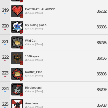
219
EAT THAT LALAFOOD
36732
Asura [Mana]
220
My hiding place.
36696
Asura [Mana]
221
Wild Cat
36276
Asura [Mana]
222
1000 eyes
36156
Asura [Mana]
223
RaBbit_PinK
35898
Asura [Mana]
224
Hiyokogumi
35709
Asura [Mana]
225
Amadeus
35703
Asura [Mana]