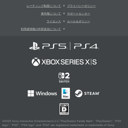
レーティング制度について
プライバシーポリシー
著作権について
サポートセンター
ライセンス
ルール＆ポリシー
利用者情報の外部送信について
©2026 Sony Interactive Entertainment LLC."PlayStation Family Mark", "PlayStation", "PS5
logo", "PS5", "PS4 logo" and "PS4" are registered trademarks or trademarks of Sony