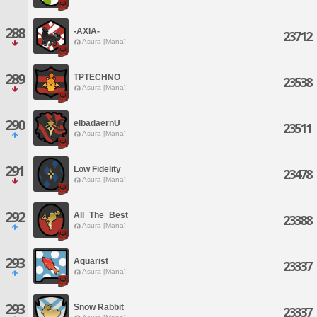
288
-AXIA-
23712
Asura [Mana]
289
TPTECHNO
23538
Asura [Mana]
290
elbadaernU
23511
Asura [Mana]
291
Low Fidelity
23478
Asura [Mana]
292
All_The_Best
23388
Asura [Mana]
293
Aquarist
23337
Asura [Mana]
293
Snow Rabbit
23337