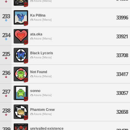
Asura [Mana]
233
Ka Pillina
33996
Asura [Mana]
234
ata.oka
33921
Asura [Mana]
235
Black Lycoris
33708
Asura [Mana]
236
Not Found
33417
Asura [Mana]
237
sonno
33057
Asura [Mana]
238
Phantom Crew
32658
Asura [Mana]
239
unrivalled existence