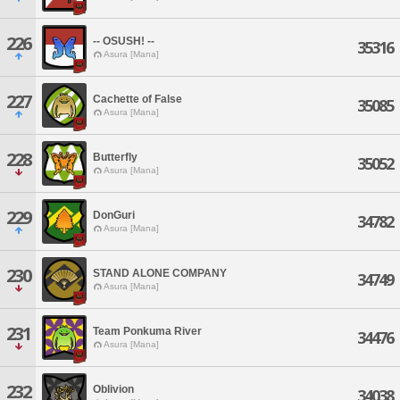
226
-- OSUSH! --
35316
Asura [Mana]
227
Cachette of False
35085
Asura [Mana]
228
Butterfly
35052
Asura [Mana]
229
DonGuri
34782
Asura [Mana]
230
STAND ALONE COMPANY
34749
Asura [Mana]
231
Team Ponkuma River
34476
Asura [Mana]
232
Oblivion
34038