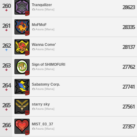
260
Tranquilizer
28623
Asura [Mana]
261
MoFMoF
28335
Asura [Mana]
262
Wanna Come'
28137
Asura [Mana]
263
Sign of SHIMOFURI
27762
Asura [Mana]
264
Sabatomy Corp.
27741
Asura [Mana]
265
starry sky
27561
Asura [Mana]
266
MIST_03_37
27357
Asura [Mana]