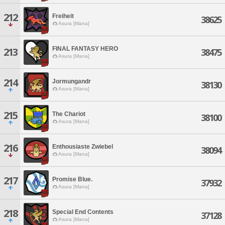
212
Freiheit
38625
Asura [Mana]
FINAL FANTASY HERO
213
38475
Asura [Mana]
214
Jormungandr
38130
Asura [Mana]
215
The Chariot
38100
Asura [Mana]
216
Enthousiaste Zwiebel
38094
Asura [Mana]
217
Promise Blue.
37932
Asura [Mana]
218
Special End Contents
37128
Asura [Mana]