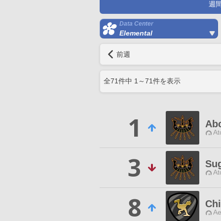
週
Data Center
Elemental
前週
全
71
件中
1
～
71
件を表示
1
Ab
At
3
Sug
At
8
Chi
Ae