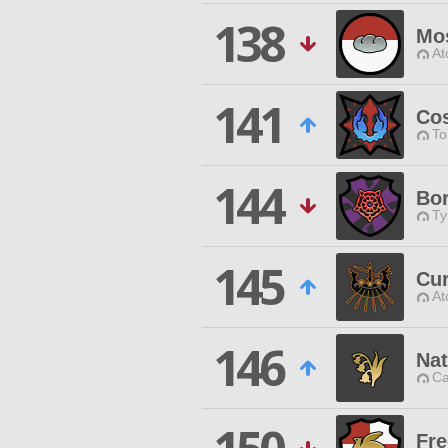
138
Mos
At
141
Co
To
144
Bor
Ty
145
Cur
At
146
Nat
Ca
Fre