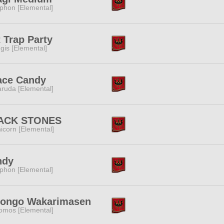
phon [Elemental]
 Trap Party
gis [Elemental]
ace Candy
ruda [Elemental]
ACK STONES
icorn [Elemental]
ndy
phon [Elemental]
hongo Wakarimasen
omos [Elemental]