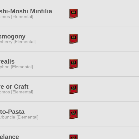
hi-Moshi Minfilia
omos [Elemental]
smogony
nberry [Elemental]
ealis
phon [Elemental]
e or Craft
omos [Elemental]
to-Pasta
rbuncle [Elemental]
elance