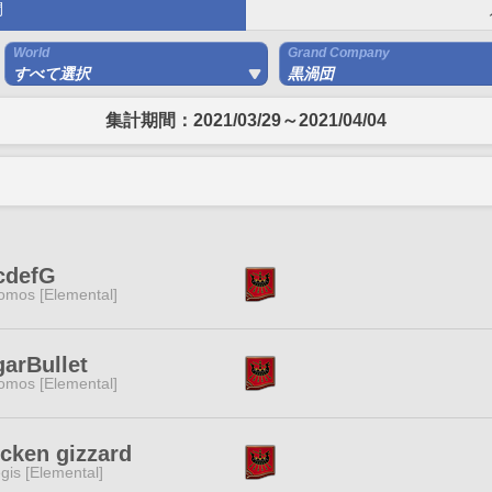
間
World
Grand Company
すべて選択
黒渦団
集計期間：2021/03/29～2021/04/04
cdefG
omos [Elemental]
arBullet
omos [Elemental]
cken gizzard
gis [Elemental]