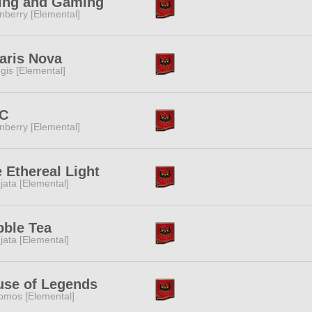
ing and Gaming
nberry [Elemental]
aris Nova
gis [Elemental]
C
nberry [Elemental]
 Ethereal Light
jata [Elemental]
ble Tea
jata [Elemental]
use of Legends
omos [Elemental]