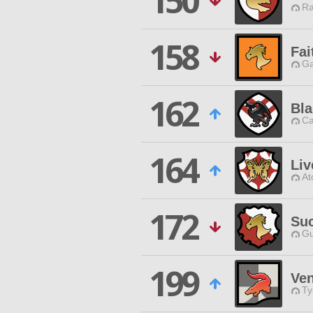
150
Ra
158
Fai
Ga
162
Bl
Ca
164
Liv
At
172
Suc
Gu
199
Ven
Ty