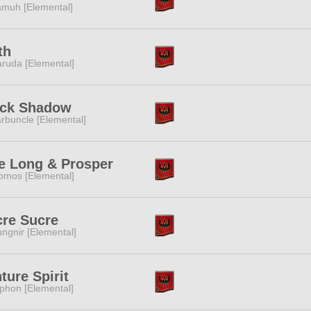
muh [Elemental]
th
ruda [Elemental]
ack Shadow
rbuncle [Elemental]
e Long & Prosper
omos [Elemental]
re Sucre
ngnir [Elemental]
ture Spirit
phon [Elemental]