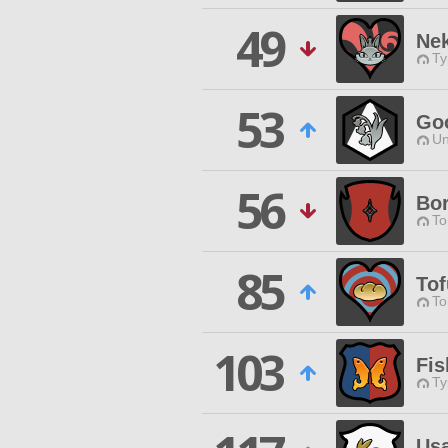
49
Ne
Ty
53
Go
Un
56
Bo
To
85
Tof
To
103
Fis
Ty
Us