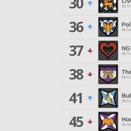
30
Liv
To
36
Pol
Ae
37
NG
To
38
The
Ku
41
Bub
Ku
45
Ho
At