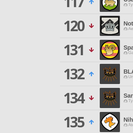
117
Ty
120
Not
Ae
131
Sp
Ga
132
BL
Un
134
Sa
Ty
135
Ni
At