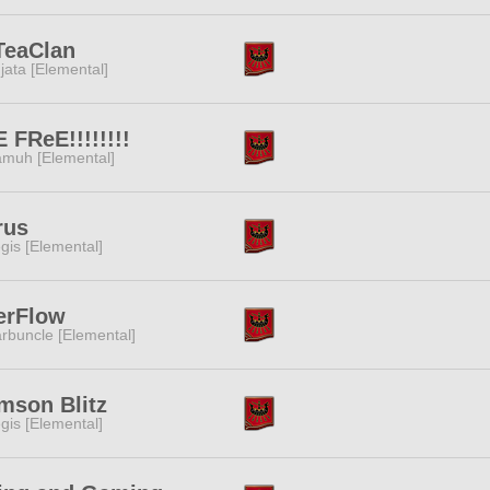
TeaClan
jata [Elemental]
 FReE!!!!!!!!
muh [Elemental]
rus
gis [Elemental]
erFlow
rbuncle [Elemental]
mson Blitz
gis [Elemental]