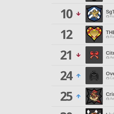
10
Sg
Ku
12
THE
Ra
21
Cit
Ae
24
Ov
Ca
25
Cri
Ae