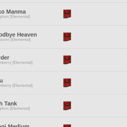
ko Manma
phon [Elemental]
odbye Heaven
icorn [Elemental]
rder
nberry [Elemental]
u
nberry [Elemental]
h Tank
phon [Elemental]
agi Medium