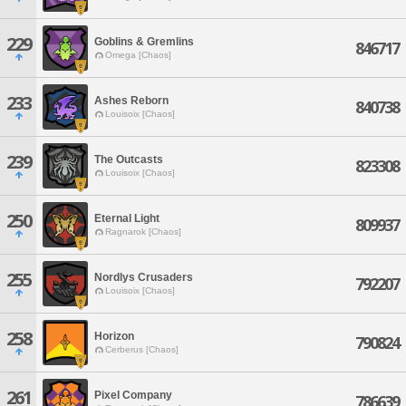
229
Goblins & Gremlins
846717
Omega [Chaos]
233
Ashes Reborn
840738
Louisoix [Chaos]
239
The Outcasts
823308
Louisoix [Chaos]
250
Eternal Light
809937
Ragnarok [Chaos]
255
Nordlys Crusaders
792207
Louisoix [Chaos]
258
Horizon
790824
Cerberus [Chaos]
261
Pixel Company
786639