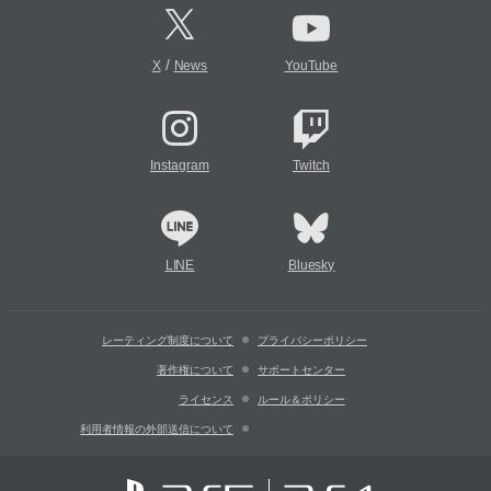
/
X
News
YouTube
Instagram
Twitch
LINE
Bluesky
レーティング制度について
プライバシーポリシー
著作権について
サポートセンター
ライセンス
ルール＆ポリシー
利用者情報の外部送信について