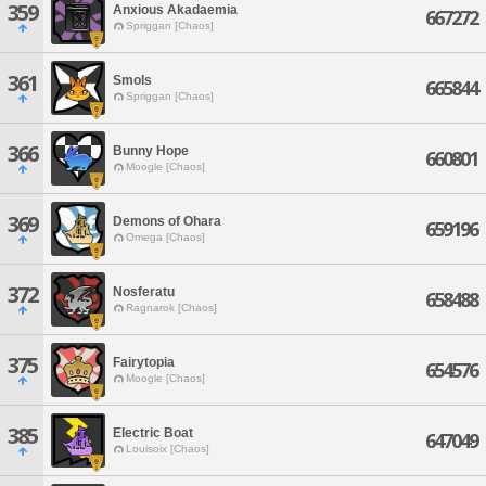
359
Anxious Akadaemia
667272
Spriggan [Chaos]
361
Smols
665844
Spriggan [Chaos]
366
Bunny Hope
660801
Moogle [Chaos]
369
Demons of Ohara
659196
Omega [Chaos]
372
Nosferatu
658488
Ragnarok [Chaos]
375
Fairytopia
654576
Moogle [Chaos]
385
Electric Boat
647049
Louisoix [Chaos]