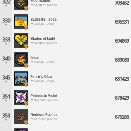
322
Moonwalker
703452
Spriggan [Chaos]
330
SLIDERS - 2022
695331
Omega [Chaos]
333
Blades of Light
694869
Spriggan [Chaos]
340
Ikigai
689080
Omega [Chaos]
345
Fenrir's Clan
681423
Omega [Chaos]
351
Prelude in Violet
678429
Ragnarok [Chaos]
353
Reddest Flames
676266
Cerberus [Chaos]