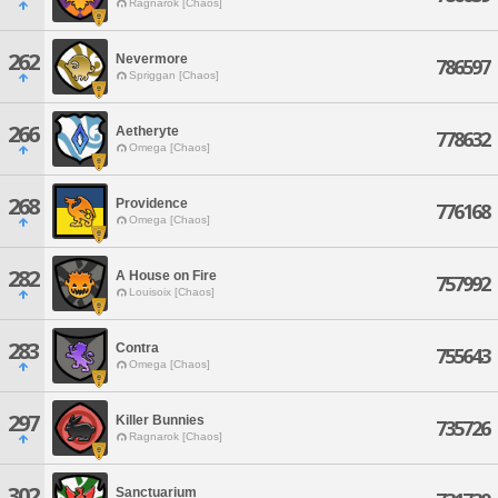
Ragnarok [Chaos]
262
Nevermore
786597
Spriggan [Chaos]
266
Aetheryte
778632
Omega [Chaos]
268
Providence
776168
Omega [Chaos]
282
A House on Fire
757992
Louisoix [Chaos]
283
Contra
755643
Omega [Chaos]
297
Killer Bunnies
735726
Ragnarok [Chaos]
302
Sanctuarium