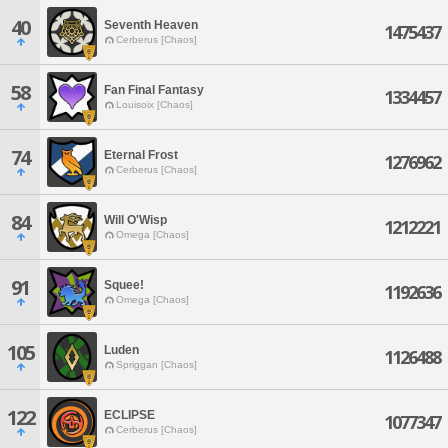
40
Seventh Heaven
1475437
Cerberus [Chaos]
58
Fan Final Fantasy
1334457
Louisoix [Chaos]
74
Eternal Frost
1276962
Cerberus [Chaos]
84
Will O'Wisp
1212221
Omega [Chaos]
91
Squee!
1192636
Omega [Chaos]
105
Luden
1126488
Spriggan [Chaos]
122
ECLIPSE
1077347
Cerberus [Chaos]