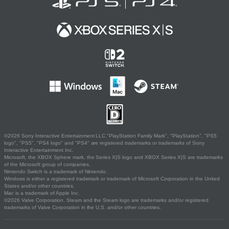
©2026 Sony Interactive Entertainment LLC."PlayStation Family Mark", "PlayStation", "PS5
logo", "PS5", "PS4 logo" and "PS4" are registered trademarks or trademarks of Sony
Interactive Entertainment Inc.
Microsoft, the XBOX Sphere mark, the Series X|S logo and XBOX Series X|S are trademarks
of the Microsoft group of companies.
Nintendo Switch is a trademark of Nintendo.
Windows is either a registered trademark or trademark of Microsoft Corporation in the United
States and/or other countries.
Mac is a trademark of Apple Inc.
©2026 Valve Corporation. Steam and the Steam logo are trademarks and/or registered
trademarks of Valve Corporation in the U.S. and/or other countries.