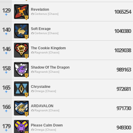
129
Revelation
1065254
Cerberus [Chaos]
140
Soft Enrage
1040380
Cerberus [Chaos]
146
The Cookie Kingdom
1029038
Ragnarok [Chaos]
158
Shadow Of The Dragon
989163
Ragnarok [Chaos]
165
Chrystaline
972681
Omega [Chaos]
166
ARDAVALON
971730
Ragnarok [Chaos]
179
Please Calm Down
949300
Omega [Chaos]