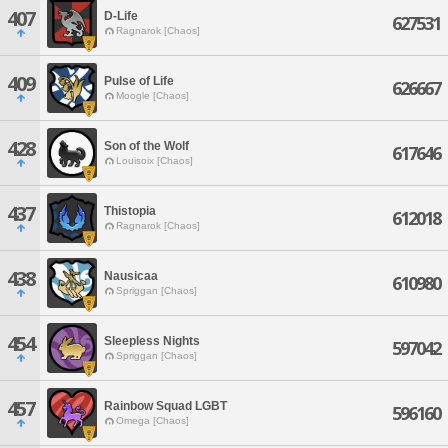
407
D-Life
627531
Ragnarok [Chaos]
409
Pulse of Life
626667
Moogle [Chaos]
428
Son of the Wolf
617646
Louisoix [Chaos]
437
Thistopia
612018
Ragnarok [Chaos]
438
Nausicaa
610980
Spriggan [Chaos]
454
Sleepless Nights
597042
Spriggan [Chaos]
457
Rainbow Squad LGBT
596160
Omega [Chaos]