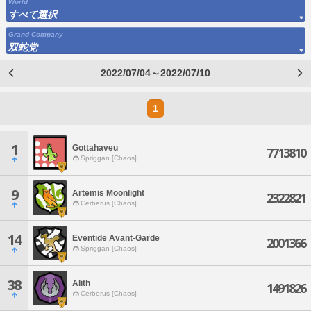
World
すべて選択
Grand Company
双蛇党
2022/07/04～2022/07/10
1
1
Gottahaveu
7713810
Spriggan [Chaos]
9
Artemis Moonlight
2322821
Cerberus [Chaos]
14
Eventide Avant-Garde
2001366
Spriggan [Chaos]
38
Alith
1491826
Cerberus [Chaos]