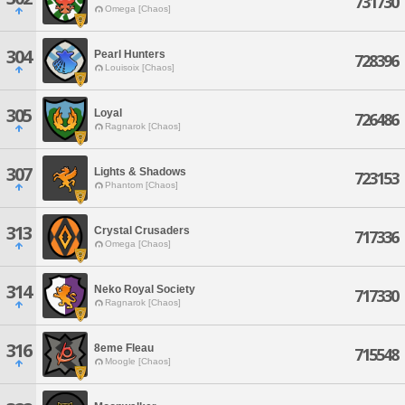
731730
Omega [Chaos]
304
Pearl Hunters
728396
Louisoix [Chaos]
305
Loyal
726486
Ragnarok [Chaos]
307
Lights & Shadows
723153
Phantom [Chaos]
313
Crystal Crusaders
717336
Omega [Chaos]
314
Neko Royal Society
717330
Ragnarok [Chaos]
316
8eme Fleau
715548
Moogle [Chaos]