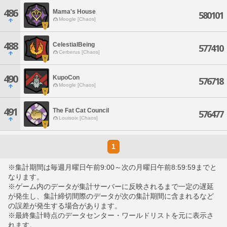
486
Mama's House
580101
Moogle [Chaos]
488
CelestialBeing
577410
Cerberus [Chaos]
490
KupoCon
576718
Moogle [Chaos]
491
The Fat Cat Council
576477
Louisoix [Chaos]
1
※集計期間は毎週月曜日午前9:00～次の月曜日午前8:59:59までと
なります。
※ゲーム内のデータが集計サーバーに反映されるまで一定の遅延
が発生し、集計締切間際のデータが次の集計期間に含まれるなど
の誤差が発生する場合があります。
※最終集計時点のデータセンター・ワールドリストを元に表示さ
れます。