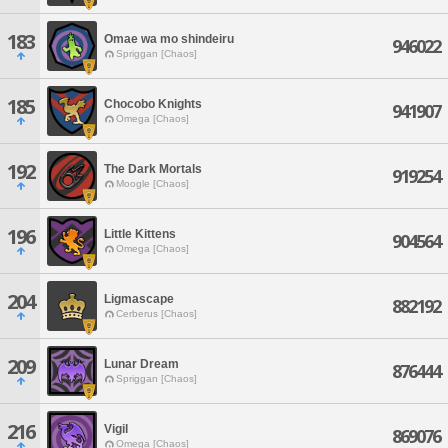
183
Omae wa mo shindeiru
946022
Spriggan [Chaos]
185
Chocobo Knights
941907
Omega [Chaos]
192
The Dark Mortals
919254
Moogle [Chaos]
196
Little Kittens
904564
Omega [Chaos]
204
Ligmascape
882192
Cerberus [Chaos]
209
Lunar Dream
876444
Spriggan [Chaos]
216
Vigil
869076
Omega [Chaos]