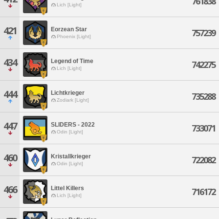
761838
Lich [Light]
421
Eorzean Star
757239
Phoenix [Light]
434
Legend of Time
742275
Lich [Light]
444
Lichtkrieger
735288
Zodiark [Light]
447
SLIDERS - 2022
733071
Odin [Light]
460
Kristallkrieger
722082
Odin [Light]
466
Littel Killers
716172
Lich [Light]