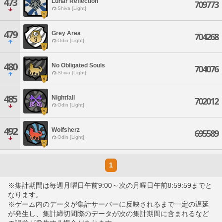
473
Lunar Reflection
709773
Shiva [Light]
479
Grey Area
704268
Odin [Light]
480
No Obligated Souls
704076
Shiva [Light]
485
Nightfall
702012
Odin [Light]
492
Wolfsherz
695589
Odin [Light]
1
※集計期間は毎週月曜日午前9:00～次の月曜日午前8:59:59までと
なります。
※ゲーム内のデータが集計サーバーに反映されるまで一定の遅延
が発生し、集計締切間際のデータが次の集計期間に含まれるなど