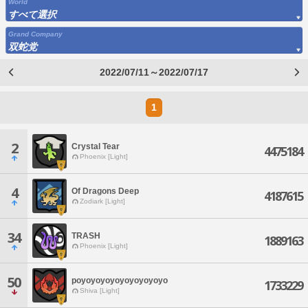
World
すべて選択
Grand Company
双蛇党
2022/07/11～2022/07/17
1
2
Crystal Tear
4475184
Phoenix [Light]
4
Of Dragons Deep
4187615
Zodiark [Light]
34
TRASH
1889163
Phoenix [Light]
50
poyoyoyoyoyoyoyoyoyo
1733229
Shiva [Light]