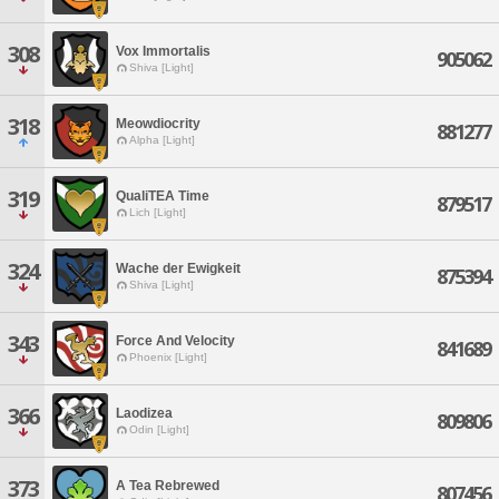
308
Vox Immortalis
905062
Shiva [Light]
318
Meowdiocrity
881277
Alpha [Light]
319
QualiTEA Time
879517
Lich [Light]
324
Wache der Ewigkeit
875394
Shiva [Light]
343
Force And Velocity
841689
Phoenix [Light]
366
Laodizea
809806
Odin [Light]
373
A Tea Rebrewed
807456