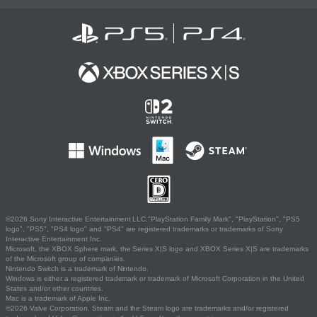
©2026 Sony Interactive Entertainment LLC."PlayStation Family Mark", "PlayStation", "PS5
logo", "PS5", "PS4 logo" and "PS4" are registered trademarks or trademarks of Sony
Interactive Entertainment Inc.
Microsoft, the XBOX Sphere mark, the Series X|S logo and XBOX Series X|S are trademarks
of the Microsoft group of companies.
Nintendo Switch is a trademark of Nintendo.
Windows is either a registered trademark or trademark of Microsoft Corporation in the United
States and/or other countries.
Mac is a trademark of Apple Inc.
©2026 Valve Corporation. Steam and the Steam logo are trademarks and/or registered