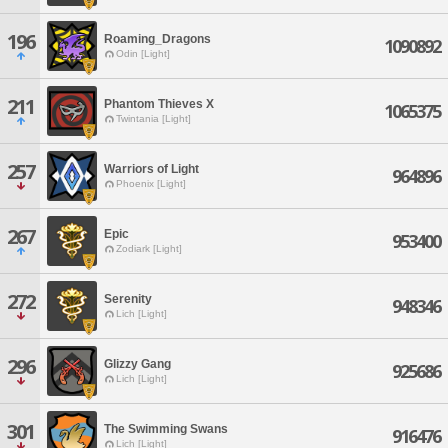
196
Roaming_Dragons
1090892
Odin [Light]
211
Phantom Thieves X
1065375
Twintania [Light]
257
Warriors of Light
964896
Phoenix [Light]
267
Epic
953400
Zodiark [Light]
272
Serenity
948346
Lich [Light]
296
Glizzy Gang
925686
Lich [Light]
301
The Swimming Swans
916476
Lich [Light]