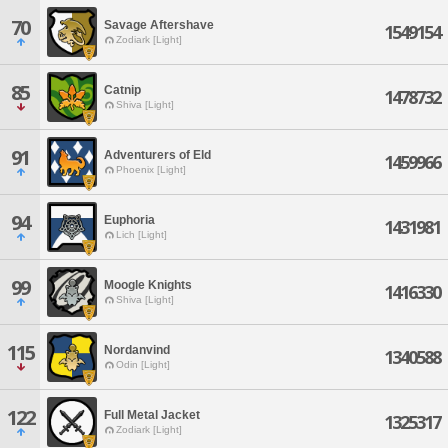
70
Savage Aftershave
1549154
Zodiark [Light]
85
Catnip
1478732
Shiva [Light]
91
Adventurers of Eld
1459966
Phoenix [Light]
94
Euphoria
1431981
Lich [Light]
99
Moogle Knights
1416330
Shiva [Light]
115
Nordanvind
1340588
Odin [Light]
122
Full Metal Jacket
1325317
Zodiark [Light]