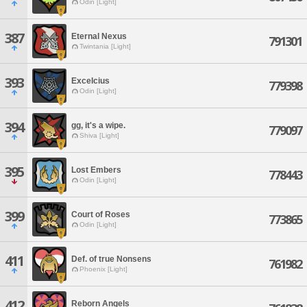
Odin [Light]
387
Eternal Nexus
791301
Twintania [Light]
393
Excelcius
779398
Odin [Light]
394
gg, it's a wipe.
779097
Shiva [Light]
395
Lost Embers
778443
Odin [Light]
399
Court of Roses
773865
Odin [Light]
411
Def. of true Nonsens
761982
Phoenix [Light]
412
Reborn Angels