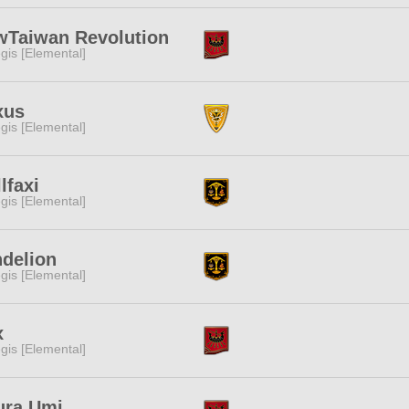
wTaiwan Revolution
gis [Elemental]
xus
gis [Elemental]
lfaxi
gis [Elemental]
delion
gis [Elemental]
x
gis [Elemental]
ura Umi