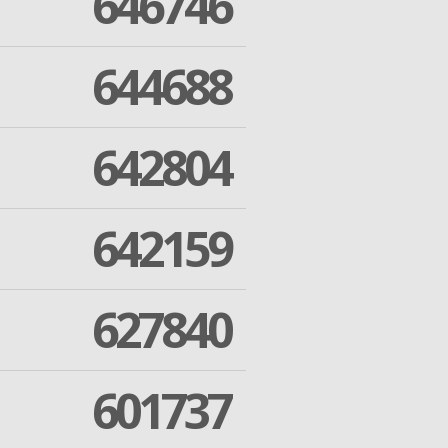
646746
644688
642804
642159
627840
601737