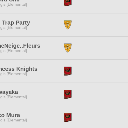
gis [Elemental]
 Trap Party
gis [Elemental]
eNeige..Fleurs
gis [Elemental]
ncess Knights
gis [Elemental]
wayaka
gis [Elemental]
ko Mura
gis [Elemental]