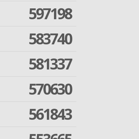
597198
583740
581337
570630
561843