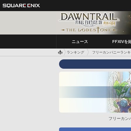
ニュース
FFXIVを
ランキング
フリーカンパニーランキ
フリーカン