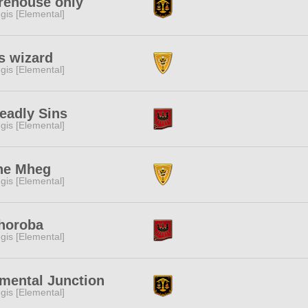
rehouse only
gis [Elemental]
s wizard
gis [Elemental]
eadly Sins
gis [Elemental]
ne Mheg
gis [Elemental]
horoba
gis [Elemental]
mental Junction
gis [Elemental]