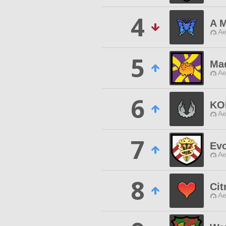
4
A M
Ae
5
Ma
Ae
6
KO
Ae
7
Evo
Ae
8
Cit
Ae