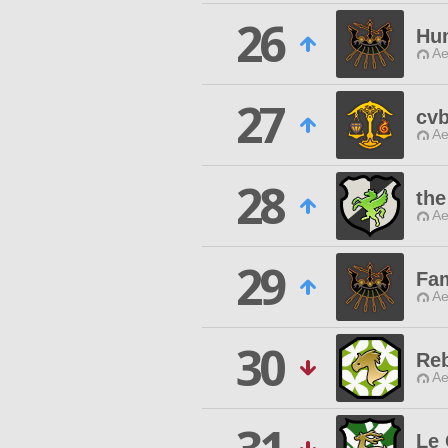
26
Hu
Ae
27
cvb
Ae
28
the
Ae
29
Fam
Ae
30
Re
Ae
Le 