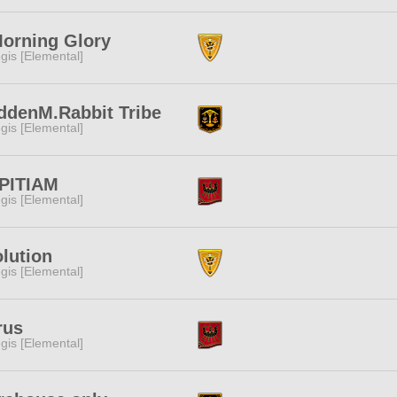
orning Glory
gis [Elemental]
ddenM.Rabbit Tribe
gis [Elemental]
PITIAM
gis [Elemental]
lution
gis [Elemental]
rus
gis [Elemental]