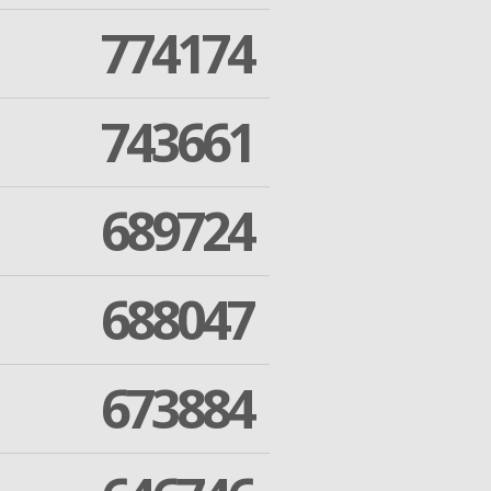
774174
743661
689724
688047
673884