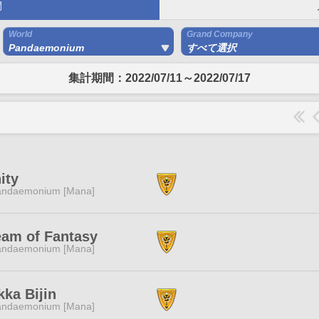
間
World
Grand Company
Pandaemonium
すべて選択
集計期間：2022/07/11～2022/07/17
nity
andaemonium [Mana]
eam of Fantasy
andaemonium [Mana]
ka Bijin
andaemonium [Mana]