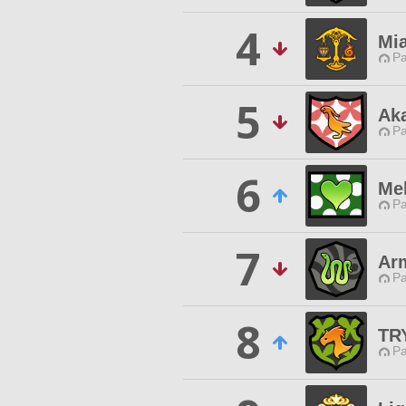
4
Mia
P
5
Ak
P
6
Me
P
7
Arm
P
8
TR
P