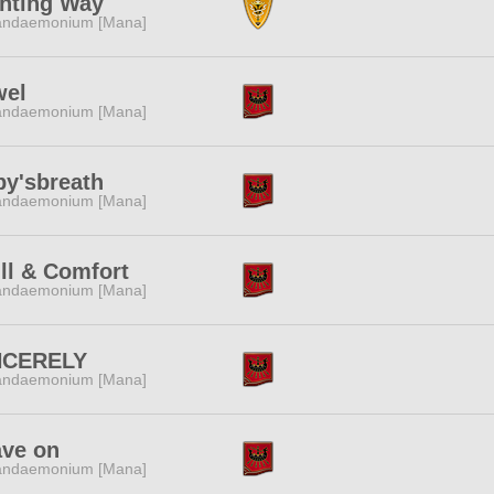
ghting Way
andaemonium [Mana]
wel
andaemonium [Mana]
by'sbreath
andaemonium [Mana]
ll & Comfort
andaemonium [Mana]
NCERELY
andaemonium [Mana]
ave on
andaemonium [Mana]