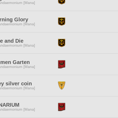
andaemonium [Mana]
rning Glory
andaemonium [Mana]
e and Die
andaemonium [Mana]
umen Garten
andaemonium [Mana]
y silver coin
andaemonium [Mana]
NARIUM
andaemonium [Mana]