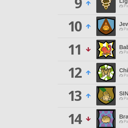
9
Li
P
10
Je
P
11
Ba
P
12
Chi
P
13
SI
P
14
Br
P