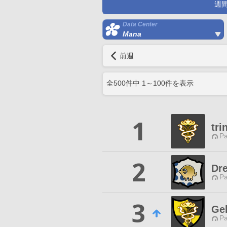
週
Data Center
Mana
前週
全
500
件中
1
～
100
件を表示
1
tri
P
2
Dr
P
3
Gek
P