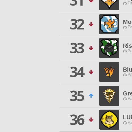
31
P
32
Mo
P
33
Ris
P
34
Bl
P
35
Gre
P
36
LU
P