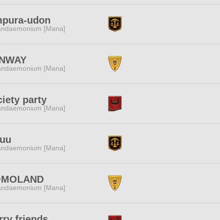
mpura-udon
andaemonium [Mana]
NWAY
andaemonium [Mana]
iety party
andaemonium [Mana]
yuu
andaemonium [Mana]
MOLAND
andaemonium [Mana]
ry friends