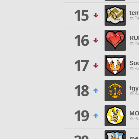
15
te
P
16
RU
P
17
Soc
P
18
fg
P
19
MO
P
mer