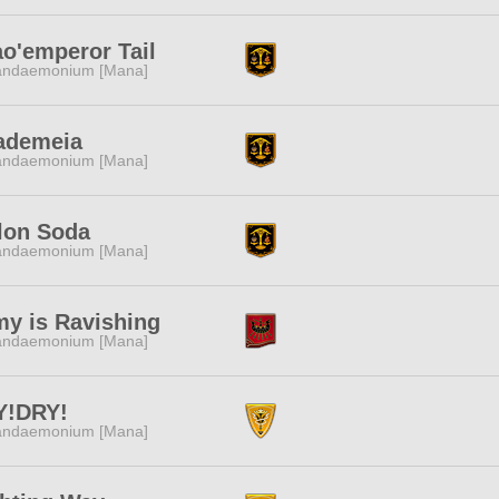
o'emperor Tail
andaemonium [Mana]
ademeia
andaemonium [Mana]
lon Soda
andaemonium [Mana]
y is Ravishing
andaemonium [Mana]
Y!DRY!
andaemonium [Mana]