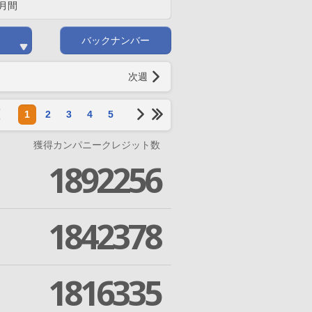
月間
バックナンバー
次週
1
2
3
4
5
獲得カンパニークレジット数
1892256
1842378
1816335