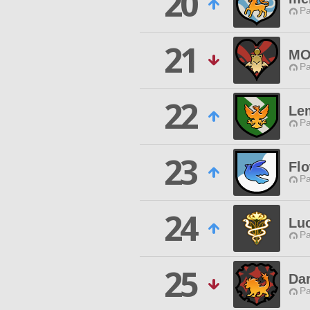
20
P
21
MO
P
22
Le
P
23
Fl
P
24
Luc
P
25
Dar
P