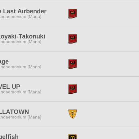
 Last Airbender
andaemonium [Mana]
koyaki-Takonuki
andaemonium [Mana]
age
andaemonium [Mana]
VEL UP
andaemonium [Mana]
LLATOWN
andaemonium [Mana]
elfish