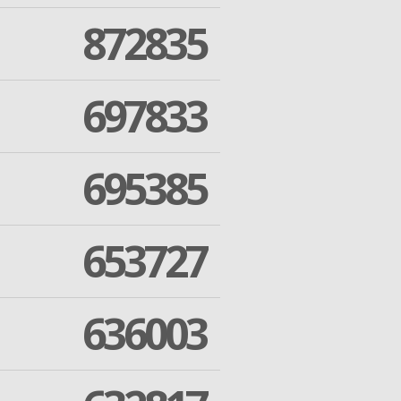
872835
697833
695385
653727
636003