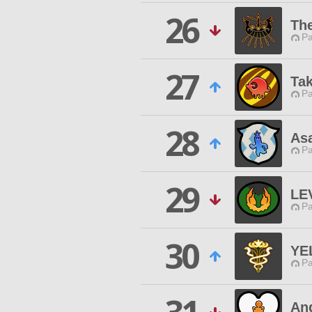
26
The
P
27
Ta
P
28
As
P
29
LE
P
30
YE
P
Ang