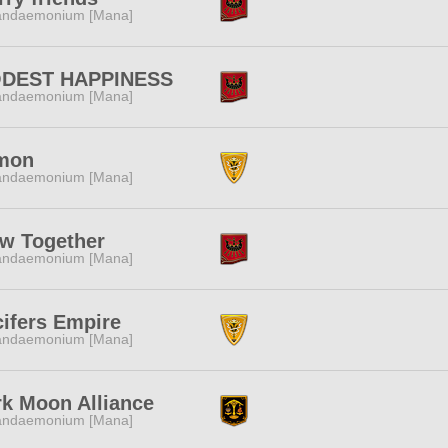
andaemonium [Mana]
DEST HAPPINESS
andaemonium [Mana]
mon
andaemonium [Mana]
ow Together
andaemonium [Mana]
ifers Empire
andaemonium [Mana]
k Moon Alliance
andaemonium [Mana]