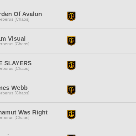
rden Of Avalon
rberus [Chaos]
am Visual
rberus [Chaos]
E SLAYERS
rberus [Chaos]
mes Webb
rberus [Chaos]
hamut Was Right
rberus [Chaos]