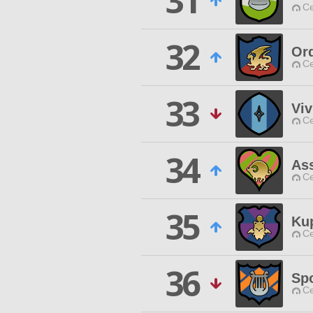
31
Ce
32
Or
Ce
33
Viv
Ce
34
As
Ce
35
Ku
Ce
36
Sp
Ce