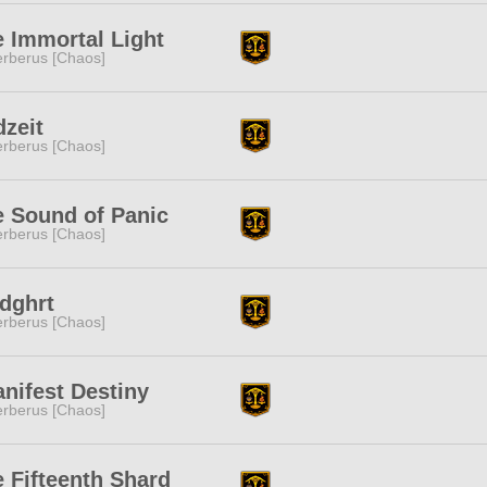
 Immortal Light
rberus [Chaos]
zeit
rberus [Chaos]
 Sound of Panic
rberus [Chaos]
dghrt
rberus [Chaos]
nifest Destiny
rberus [Chaos]
 Fifteenth Shard