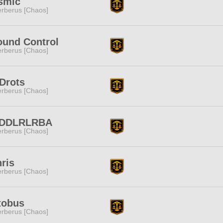
smic
rberus [Chaos]
ound Control
rberus [Chaos]
Drots
rberus [Chaos]
DDLRLRBA
rberus [Chaos]
ris
rberus [Chaos]
tobus
rberus [Chaos]