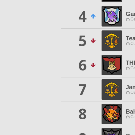
4
Ga
Ce
5
Te
Ce
6
TH
Ce
7
Ja
Ce
8
Ba
Ce