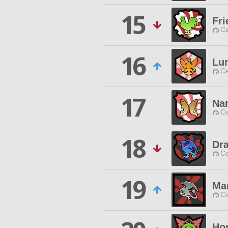
15
Fri
Ce
16
Lu
Ce
17
Na
Ce
18
Dr
Ce
19
Mar
Ce
Ho