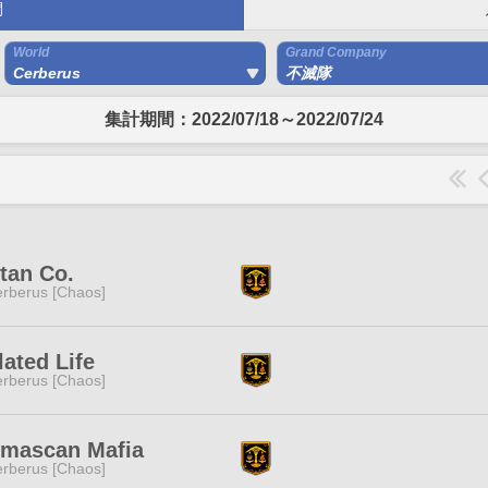
間
World
Grand Company
Cerberus
不滅隊
集計期間：2022/07/18～2022/07/24
tan Co.
rberus [Chaos]
lated Life
rberus [Chaos]
lmascan Mafia
rberus [Chaos]