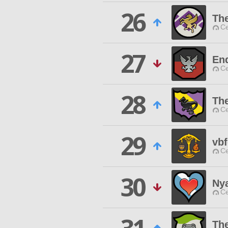
26
The
Ce
27
End
Ce
28
The
Ce
29
vbf
Ce
30
Nya
Ce
The