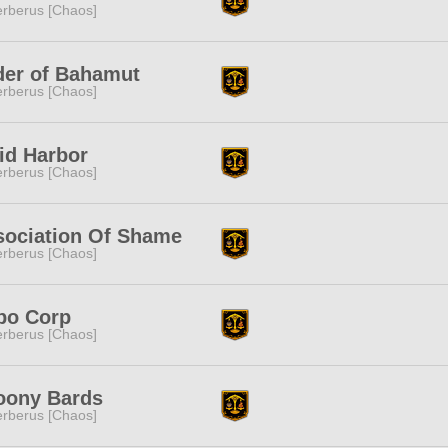
rberus [Chaos]
der of Bahamut
rberus [Chaos]
id Harbor
rberus [Chaos]
sociation Of Shame
rberus [Chaos]
po Corp
rberus [Chaos]
oony Bards
rberus [Chaos]