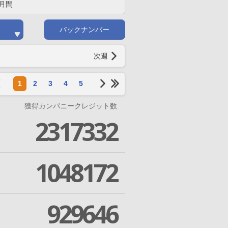
月間
バックナンバー
次週
1
2
3
4
5
獲得カンパニークレジット数
2317332
1048172
929646