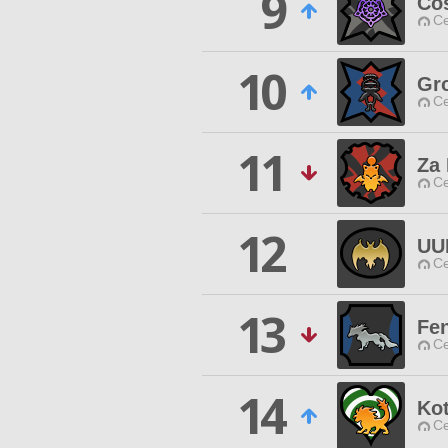
9
Co
Ce
10
Gr
Ce
11
Za 
Ce
12
UU
Ce
13
Fen
Ce
14
Ko
Ce