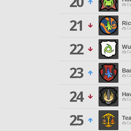
20
Ce
21
Ri
Ce
22
Wut
Ce
23
Ba
Ce
24
Ha
Ce
25
Tea
Ce