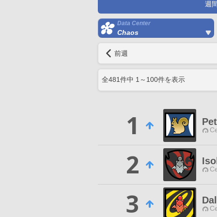
週
Data Center
Chaos
前週
全
481
件中
1
～
100
件を表示
1
Pet
Ce
2
Iso
Ce
3
Da
Ce