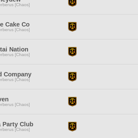
rberus [Chaos]
ce Cake Co
rberus [Chaos]
ai Nation
rberus [Chaos]
d Company
rberus [Chaos]
ven
rberus [Chaos]
 Party Club
rberus [Chaos]