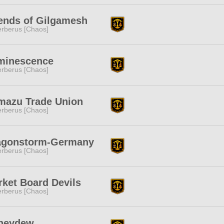
ends of Gilgamesh
rberus [Chaos]
minescence
rberus [Chaos]
mazu Trade Union
rberus [Chaos]
agonstorm-Germany
rberus [Chaos]
ket Board Devils
rberus [Chaos]
neydew