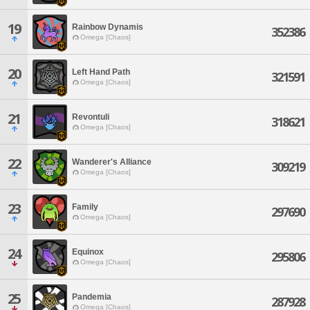
19
Rainbow Dynamis
352386
Omega [Chaos]
20
Left Hand Path
321591
Omega [Chaos]
21
Revontuli
318621
Omega [Chaos]
22
Wanderer's Alliance
309219
Omega [Chaos]
23
Family
297690
Omega [Chaos]
24
Equinox
295806
Omega [Chaos]
25
Pandemia
287928
Omega [Chaos]