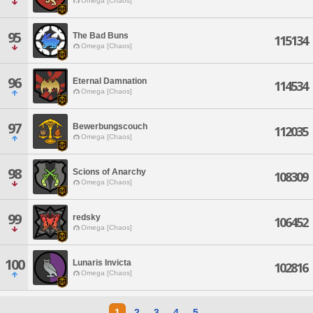
Omega [Chaos]
95
The Bad Buns
115134
Omega [Chaos]
96
Eternal Damnation
114534
Omega [Chaos]
97
Bewerbungscouch
112035
Omega [Chaos]
98
Scions of Anarchy
108309
Omega [Chaos]
99
redsky
106452
Omega [Chaos]
100
Lunaris Invicta
102816
Omega [Chaos]
1
2
3
4
5