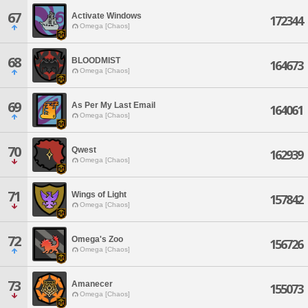
67
Activate Windows
172344
Omega [Chaos]
68
BLOODMIST
164673
Omega [Chaos]
69
As Per My Last Email
164061
Omega [Chaos]
70
Qwest
162939
Omega [Chaos]
71
Wings of Light
157842
Omega [Chaos]
72
Omega's Zoo
156726
Omega [Chaos]
73
Amanecer
155073
Omega [Chaos]