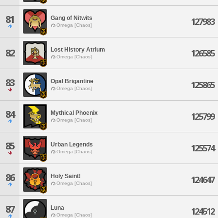
81
Gang of Nitwits
127983
Omega [Chaos]
Lost History Atrium
82
126585
Omega [Chaos]
83
Opal Brigantine
125865
Omega [Chaos]
84
Mythical Phoenix
125799
Omega [Chaos]
85
Urban Legends
125574
Omega [Chaos]
86
Holy Saint!
124647
Omega [Chaos]
87
Luna
124512
Omega [Chaos]