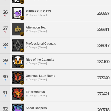
26
PURRRPLE CATS
286887
Omega [Chaos]
27
Afternoon Tea
286611
Omega [Chaos]
28
Professional Casuals
286017
Omega [Chaos]
29
Rise of the Calamity
284100
Omega [Chaos]
30
Ominous Latin Name
273240
Omega [Chaos]
31
Exterminatus
272421
Omega [Chaos]
32
Snoot Boopers
269718