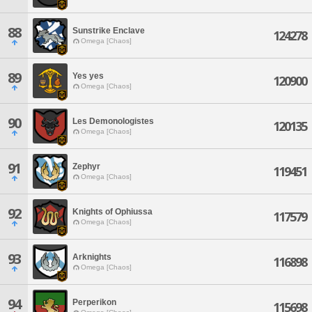
88
Sunstrike Enclave
124278
Omega [Chaos]
89
Yes yes
120900
Omega [Chaos]
90
Les Demonologistes
120135
Omega [Chaos]
91
Zephyr
119451
Omega [Chaos]
92
Knights of Ophiussa
117579
Omega [Chaos]
93
Arknights
116898
Omega [Chaos]
94
Perperikon
115698