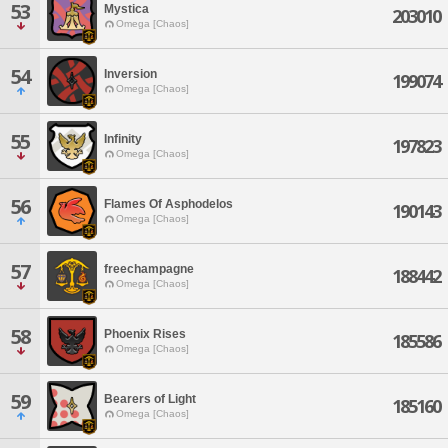
53
Mystica
203010
Omega [Chaos]
54
Inversion
199074
Omega [Chaos]
55
Infinity
197823
Omega [Chaos]
56
Flames Of Asphodelos
190143
Omega [Chaos]
57
freechampagne
188442
Omega [Chaos]
58
Phoenix Rises
185586
Omega [Chaos]
59
Bearers of Light
185160
Omega [Chaos]