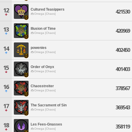
12
Cultured Teasippers
421530
Omega [Chaos]
13
Illusion of Time
420969
Omega [Chaos]
14
powenies
402450
Omega [Chaos]
15
Order of Onyx
401403
Omega [Chaos]
16
Chaosstreiter
378567
Omega [Chaos]
17
The Sacrament of Sin
369543
Omega [Chaos]
18
Les Fees-Gnasses
358119
Omega [Chaos]