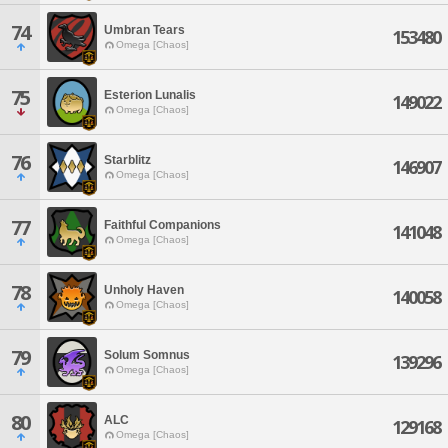
74
Umbran Tears
153480
Omega [Chaos]
75
Esterion Lunalis
149022
Omega [Chaos]
76
Starblitz
146907
Omega [Chaos]
77
Faithful Companions
141048
Omega [Chaos]
78
Unholy Haven
140058
Omega [Chaos]
79
Solum Somnus
139296
Omega [Chaos]
80
ALC
129168
Omega [Chaos]