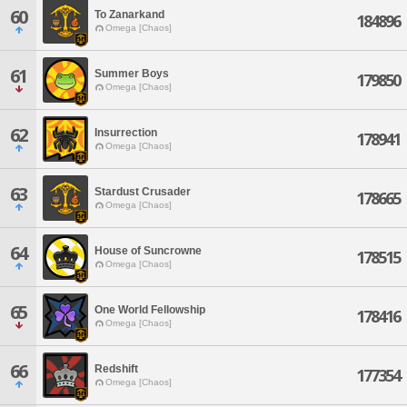
60
To Zanarkand
184896
Omega [Chaos]
61
Summer Boys
179850
Omega [Chaos]
62
Insurrection
178941
Omega [Chaos]
63
Stardust Crusader
178665
Omega [Chaos]
64
House of Suncrowne
178515
Omega [Chaos]
65
One World Fellowship
178416
Omega [Chaos]
66
Redshift
177354
Omega [Chaos]