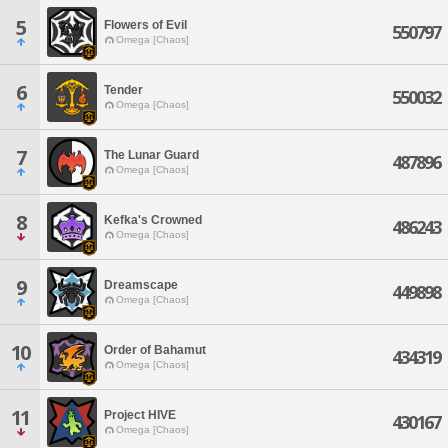
5
Flowers of Evil
550797
Omega [Chaos]
6
Tender
550032
Omega [Chaos]
7
The Lunar Guard
487896
Omega [Chaos]
8
Kefka's Crowned
486243
Omega [Chaos]
9
Dreamscape
449898
Omega [Chaos]
10
Order of Bahamut
434319
Omega [Chaos]
11
Project HIVE
430167
Omega [Chaos]