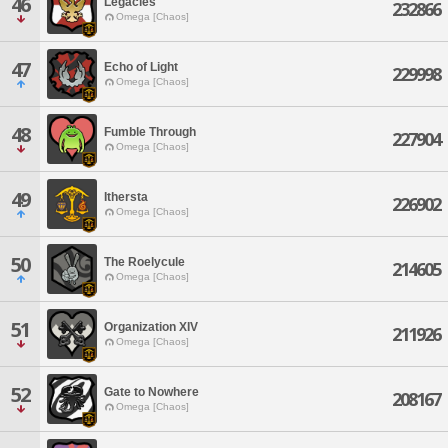
46
Legacies
232866
Omega [Chaos]
47
Echo of Light
229998
Omega [Chaos]
48
Fumble Through
227904
Omega [Chaos]
49
Ithersta
226902
Omega [Chaos]
50
The Roelycule
214605
Omega [Chaos]
51
Organization XIV
211926
Omega [Chaos]
52
Gate to Nowhere
208167
Omega [Chaos]