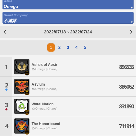
World
Omega
Grand Company
不滅隊
2022/07/18～2022/07/24
1
2
3
4
5
Ashes of Aesir
1
896535
Omega [Chaos]
2
Asylum
886062
Omega [Chaos]
3
Wutai Nation
831890
Omega [Chaos]
The Honorbound
4
711914
Omega [Chaos]