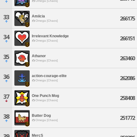
Omega [Chaos]
33
Amiicia
266175
Omega [Chaos]
34
Irrelevant Knowledge
266151
Omega [Chaos]
35
Athanor
263460
Omega [Chaos]
36
action-courage-elite
262086
Omega [Chaos]
37
One Punch Mog
258408
Omega [Chaos]
38
Butter Dog
251772
Omega [Chaos]
39
MercS