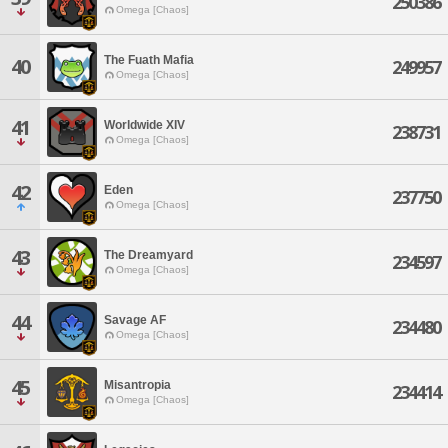
250386
Omega [Chaos]
The Fuath Mafia
40
249957
Omega [Chaos]
41
Worldwide XIV
238731
Omega [Chaos]
42
Eden
237750
Omega [Chaos]
43
The Dreamyard
234597
Omega [Chaos]
44
Savage AF
234480
Omega [Chaos]
45
Misantropia
234414
Omega [Chaos]