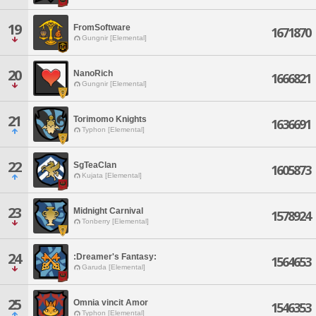
19
FromSoftware
1671870
Gungnir [Elemental]
20
NanoRich
1666821
Gungnir [Elemental]
21
Torimomo Knights
1636691
Typhon [Elemental]
22
SgTeaClan
1605873
Kujata [Elemental]
23
Midnight Carnival
1578924
Tonberry [Elemental]
24
:Dreamer's Fantasy:
1564653
Garuda [Elemental]
25
Omnia vincit Amor
1546353
Typhon [Elemental]