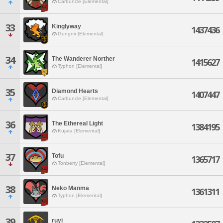
Carbuncle [Elemental]
33
Kinglyway
1437436
Gungnir [Elemental]
34
The Wanderer Norther
1415627
Typhon [Elemental]
35
Diamond Hearts
1407447
Carbuncle [Elemental]
36
The Ethereal Light
1384195
Kujata [Elemental]
37
Tofu
1365717
Tonberry [Elemental]
38
Neko Manma
1361311
Typhon [Elemental]
39
ruyi