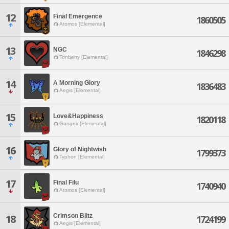
12
Final Emergence
1860505
Atomos [Elemental]
13
NGC
1846298
Tonberry [Elemental]
14
A Morning Glory
1836483
Aegis [Elemental]
15
Love&Happiness
1820118
Gungnir [Elemental]
16
Glory of Nightwish
1799373
Typhon [Elemental]
17
Final Filu
1740940
Atomos [Elemental]
Crimson Blitz
18
1724199
Aegis [Elemental]