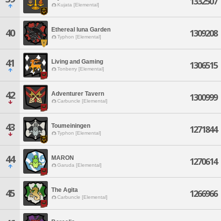
1332507
Kujata [Elemental]
Ethereal luna Garden
40
1309208
Typhon [Elemental]
41
Living and Gaming
1306515
Tonberry [Elemental]
42
Adventurer Tavern
1300999
Carbuncle [Elemental]
43
Toumeiningen
1271844
Typhon [Elemental]
44
MARON
1270614
Garuda [Elemental]
The Agita
45
1266966
Carbuncle [Elemental]