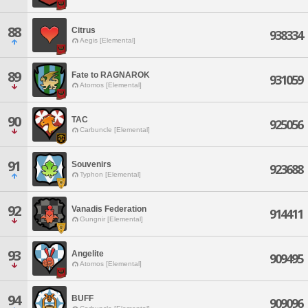
88
Citrus
938334
Aegis [Elemental]
89
Fate to RAGNAROK
931059
Atomos [Elemental]
90
TAC
925056
Carbuncle [Elemental]
91
Souvenirs
923688
Typhon [Elemental]
92
Vanadis Federation
914411
Gungnir [Elemental]
93
Angelite
909495
Atomos [Elemental]
94
BUFF
909096