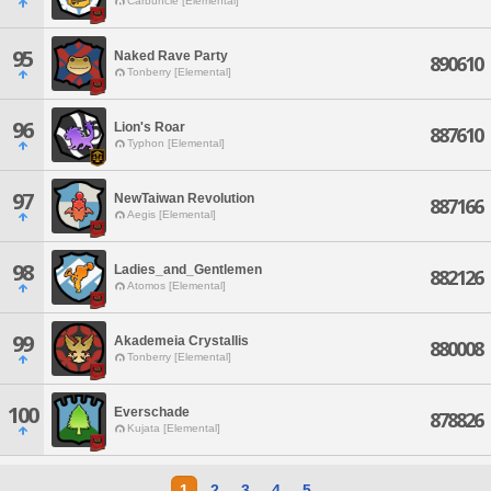
Carbuncle [Elemental]
95
Naked Rave Party
890610
Tonberry [Elemental]
96
Lion's Roar
887610
Typhon [Elemental]
97
NewTaiwan Revolution
887166
Aegis [Elemental]
98
Ladies_and_Gentlemen
882126
Atomos [Elemental]
99
Akademeia Crystallis
880008
Tonberry [Elemental]
100
Everschade
878826
Kujata [Elemental]
1
2
3
4
5