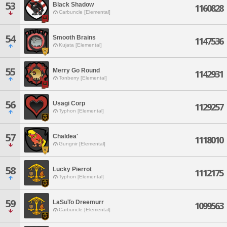
53
Black Shadow
1160828
Carbuncle [Elemental]
54
Smooth Brains
1147536
Kujata [Elemental]
55
Merry Go Round
1142931
Tonberry [Elemental]
56
Usagi Corp
1129257
Typhon [Elemental]
57
Chaldea'
1118010
Gungnir [Elemental]
58
Lucky Pierrot
1112175
Typhon [Elemental]
59
LaSuTo Dreemurr
1099563
Carbuncle [Elemental]