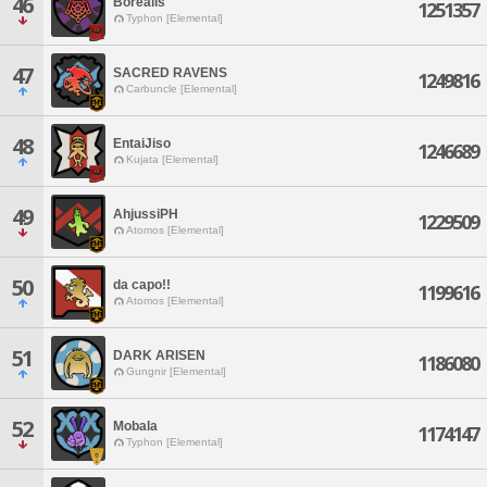
46
Borealis
1251357
Typhon [Elemental]
47
SACRED RAVENS
1249816
Carbuncle [Elemental]
48
EntaiJiso
1246689
Kujata [Elemental]
49
AhjussiPH
1229509
Atomos [Elemental]
50
da capo!!
1199616
Atomos [Elemental]
51
DARK ARISEN
1186080
Gungnir [Elemental]
52
Mobala
1174147
Typhon [Elemental]