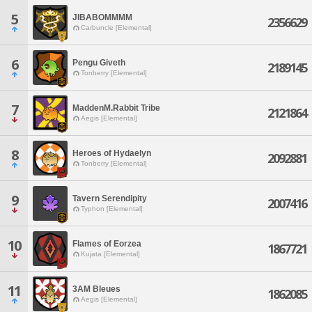
5
JIBABOMMMM
2356629
Carbuncle [Elemental]
6
Pengu Giveth
2189145
Tonberry [Elemental]
7
MaddenM.Rabbit Tribe
2121864
Aegis [Elemental]
8
Heroes of Hydaelyn
2092881
Tonberry [Elemental]
9
Tavern Serendipity
2007416
Typhon [Elemental]
10
Flames of Eorzea
1867721
Kujata [Elemental]
11
3AM Bleues
1862085
Aegis [Elemental]