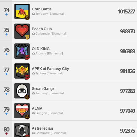
74
Crab Battle
1015227
Tonberry [Elemental]
75
Peach Club
998970
Carbuncle [Elemental]
76
OLD KING
986989
Atomos [Elemental]
77
APEX of Fantasy City
981826
Typhon [Elemental]
78
Grean Gangz
977283
Tonberry [Elemental]
79
ALMA
977049
Gungnir [Elemental]
80
Astrellecian
972375
Carbuncle [Elemental]