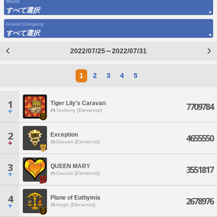
World
すべて選択
Grand Company
すべて選択
2022/07/25～2022/07/31
1
2
3
4
5
1
Tiger Lily's Caravan
7709784
Tonberry [Elemental]
2
Exception
4655550
Garuda [Elemental]
3
QUEEN MARY
3551817
Garuda [Elemental]
4
Plane of Euthymia
2678976
Aegis [Elemental]