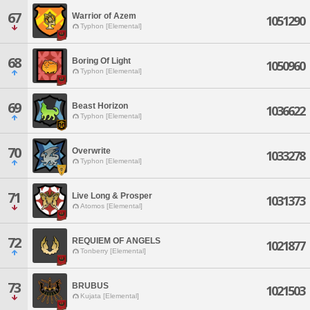
67
Warrior of Azem
1051290
Typhon [Elemental]
68
Boring Of Light
1050960
Typhon [Elemental]
69
Beast Horizon
1036622
Typhon [Elemental]
70
Overwrite
1033278
Typhon [Elemental]
71
Live Long & Prosper
1031373
Atomos [Elemental]
72
REQUIEM OF ANGELS
1021877
Tonberry [Elemental]
73
BRUBUS
1021503
Kujata [Elemental]