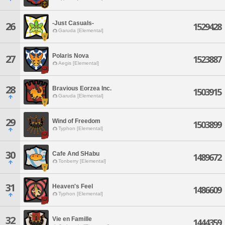
-Just Casuals-
26
1529428
Garuda [Elemental]
Polaris Nova
27
1523887
Aegis [Elemental]
28
Bravious Eorzea Inc.
1503915
Garuda [Elemental]
29
Wind of Freedom
1503899
Typhon [Elemental]
30
Cafe And SHabu
1489672
Tonberry [Elemental]
31
Heaven's Feel
1486609
Typhon [Elemental]
32
Vie en Famille
1444359