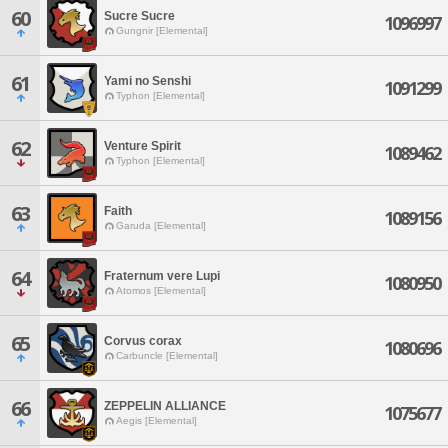
60
Sucre Sucre
1096997
Gungnir [Elemental]
61
Yami no Senshi
1091299
Typhon [Elemental]
62
Venture Spirit
1089462
Typhon [Elemental]
63
Faith
1089156
Garuda [Elemental]
64
Fraternum vere Lupi
1080950
Atomos [Elemental]
65
Corvus corax
1080696
Carbuncle [Elemental]
66
ZEPPELIN ALLIANCE
1075677
Aegis [Elemental]