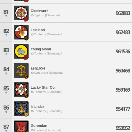
81
Clockwork
962883
Typhon [Elemental]
82
Lalaland
962483
Tonberry [Elemental]
83
Young Moon
961536
Tonberry [Elemental]
84
ash1654
960468
Carbuncle [Elemental]
85
Lucky Star Co.
959169
Tonberry [Elemental]
86
Islander
954177
Tonberry [Elemental]
87
Gurendan
953952
Garuda [Elemental]