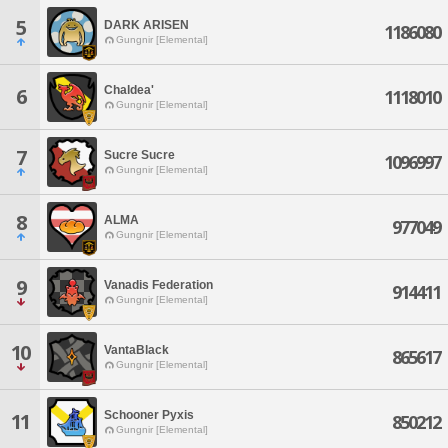
5
DARK ARISEN
1186080
Gungnir [Elemental]
Chaldea'
6
1118010
Gungnir [Elemental]
7
Sucre Sucre
1096997
Gungnir [Elemental]
8
ALMA
977049
Gungnir [Elemental]
9
Vanadis Federation
914411
Gungnir [Elemental]
10
VantaBlack
865617
Gungnir [Elemental]
Schooner Pyxis
11
850212
Gungnir [Elemental]