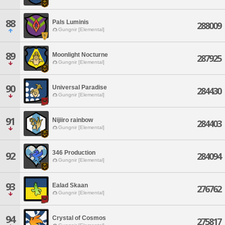
88
Pals Luminis
288009
Gungnir [Elemental]
89
Moonlight Nocturne
287925
Gungnir [Elemental]
90
Universal Paradise
284430
Gungnir [Elemental]
91
Nijiiro rainbow
284403
Gungnir [Elemental]
346 Production
92
284094
Gungnir [Elemental]
93
Ealad Skaan
276762
Gungnir [Elemental]
94
Crystal of Cosmos
275817