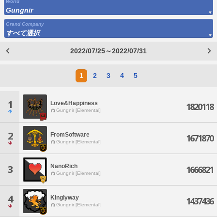
World
Gungnir
Grand Company
すべて選択
2022/07/25～2022/07/31
1
2
3
4
5
1
Love&Happiness
1820118
Gungnir [Elemental]
2
FromSoftware
1671870
Gungnir [Elemental]
NanoRich
3
1666821
Gungnir [Elemental]
4
Kinglyway
1437436
Gungnir [Elemental]