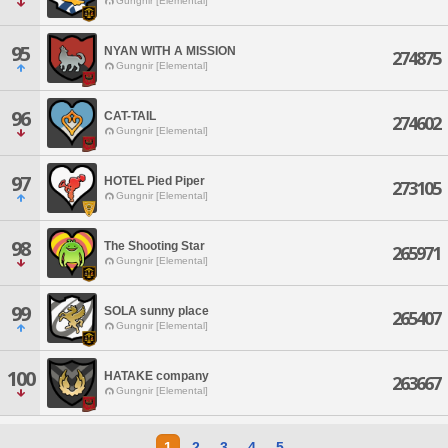
Gungnir [Elemental]
95
NYAN WITH A MISSION
274875
Gungnir [Elemental]
96
CAT-TAIL
274602
Gungnir [Elemental]
97
HOTEL Pied Piper
273105
Gungnir [Elemental]
98
The Shooting Star
265971
Gungnir [Elemental]
99
SOLA sunny place
265407
Gungnir [Elemental]
100
HATAKE company
263667
Gungnir [Elemental]
1
2
3
4
5