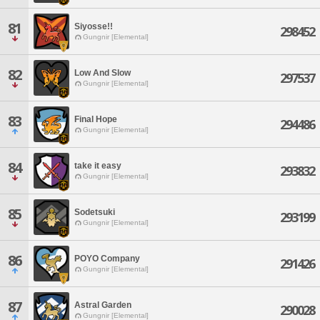
81
Siyosse!!
298452
Gungnir [Elemental]
82
Low And Slow
297537
Gungnir [Elemental]
83
Final Hope
294486
Gungnir [Elemental]
84
take it easy
293832
Gungnir [Elemental]
85
Sodetsuki
293199
Gungnir [Elemental]
86
POYO Company
291426
Gungnir [Elemental]
87
Astral Garden
290028
Gungnir [Elemental]