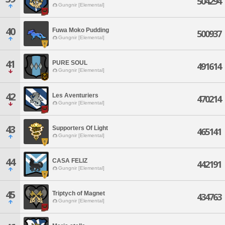
504294
Gungnir [Elemental]
40
Fuwa Moko Pudding
500937
Gungnir [Elemental]
41
PURE SOUL
491614
Gungnir [Elemental]
42
Les Aventuriers
470214
Gungnir [Elemental]
43
Supporters Of Light
465141
Gungnir [Elemental]
44
CASA FELIZ
442191
Gungnir [Elemental]
45
Triptych of Magnet
434763
Gungnir [Elemental]