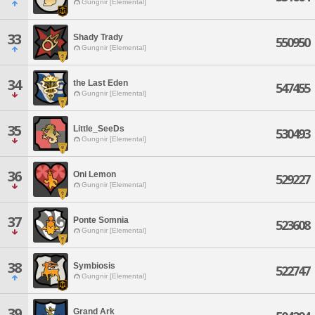
Gungnir [Elemental]
33
Shady Trady
550950
Gungnir [Elemental]
34
the Last Eden
547455
Gungnir [Elemental]
35
Little_SeeDs
530493
Gungnir [Elemental]
36
Oni Lemon
529227
Gungnir [Elemental]
37
Ponte Somnia
523608
Gungnir [Elemental]
38
Symbiosis
522747
Gungnir [Elemental]
39
Grand Ark