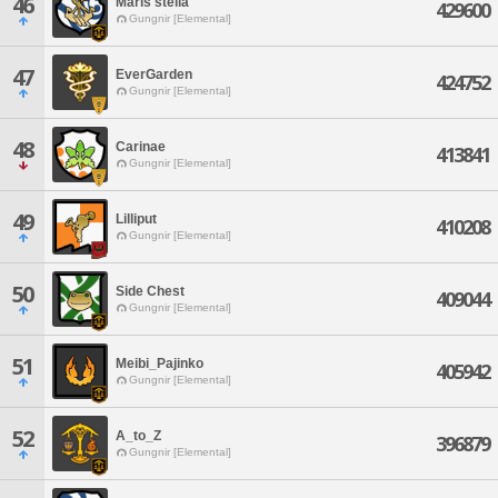
46
Maris stella
429600
Gungnir [Elemental]
47
EverGarden
424752
Gungnir [Elemental]
48
Carinae
413841
Gungnir [Elemental]
49
Lilliput
410208
Gungnir [Elemental]
50
Side Chest
409044
Gungnir [Elemental]
51
Meibi_Pajinko
405942
Gungnir [Elemental]
52
A_to_Z
396879
Gungnir [Elemental]