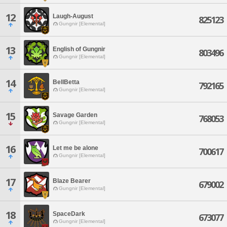
12
Laugh-August
825123
Gungnir [Elemental]
13
English of Gungnir
803496
Gungnir [Elemental]
14
BellBetta
792165
Gungnir [Elemental]
15
Savage Garden
768053
Gungnir [Elemental]
16
Let me be alone
700617
Gungnir [Elemental]
17
Blaze Bearer
679002
Gungnir [Elemental]
18
SpaceDark
673077
Gungnir [Elemental]