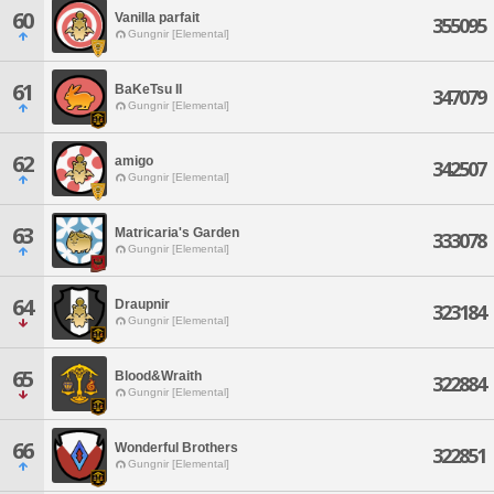
60
Vanilla parfait
355095
Gungnir [Elemental]
61
BaKeTsu II
347079
Gungnir [Elemental]
62
amigo
342507
Gungnir [Elemental]
63
Matricaria's Garden
333078
Gungnir [Elemental]
64
Draupnir
323184
Gungnir [Elemental]
65
Blood&Wraith
322884
Gungnir [Elemental]
66
Wonderful Brothers
322851
Gungnir [Elemental]