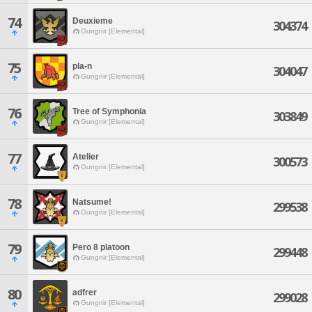
74
Deuxieme
304374
Gungnir [Elemental]
75
pla-n
304047
Gungnir [Elemental]
76
Tree of Symphonia
303849
Gungnir [Elemental]
77
Atelier
300573
Gungnir [Elemental]
78
Natsume!
299538
Gungnir [Elemental]
79
Pero 8 platoon
299448
Gungnir [Elemental]
80
adfrer
299028
Gungnir [Elemental]