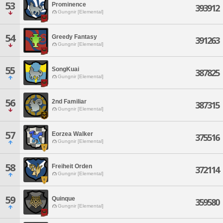
53
Prominence
393912
Gungnir [Elemental]
54
Greedy Fantasy
391263
Gungnir [Elemental]
55
SongKuai
387825
Gungnir [Elemental]
56
2nd Familiar
387315
Gungnir [Elemental]
57
Eorzea Walker
375516
Gungnir [Elemental]
58
Freiheit Orden
372114
Gungnir [Elemental]
59
Quinque
359580
Gungnir [Elemental]