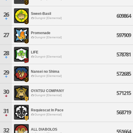
26
Sweet-Basil
609864
Gungnir [Elemental]
Promenade
27
597909
Gungnir [Elemental]
28
LIFE
578781
Gungnir [Elemental]
29
Nansei no Shima
572685
Gungnir [Elemental]
30
OYATSU COMPANY
571215
Gungnir [Elemental]
31
Requiescat In Pace
568719
Gungnir [Elemental]
32
ALL DIABOLOS
551664