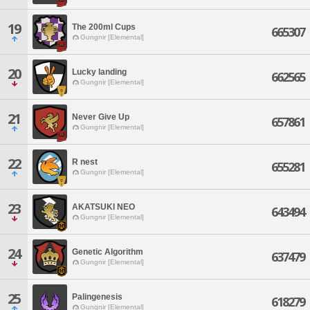
19
The 200ml Cups
665307
Gungnir [Elemental]
20
Lucky landing
662565
Gungnir [Elemental]
21
Never Give Up
657861
Gungnir [Elemental]
22
R nest
655281
Gungnir [Elemental]
23
AKATSUKI NEO
643494
Gungnir [Elemental]
24
Genetic Algorithm
637479
Gungnir [Elemental]
25
Palingenesis
618279
Gungnir [Elemental]