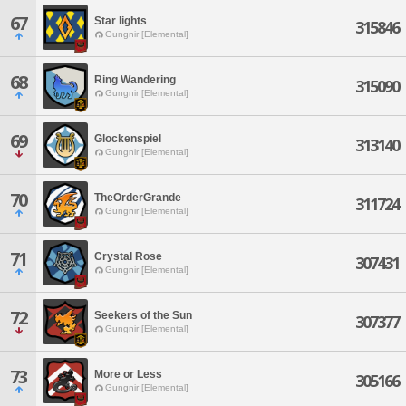
67
Star lights
315846
Gungnir [Elemental]
68
Ring Wandering
315090
Gungnir [Elemental]
69
Glockenspiel
313140
Gungnir [Elemental]
70
TheOrderGrande
311724
Gungnir [Elemental]
71
Crystal Rose
307431
Gungnir [Elemental]
72
Seekers of the Sun
307377
Gungnir [Elemental]
73
More or Less
305166
Gungnir [Elemental]