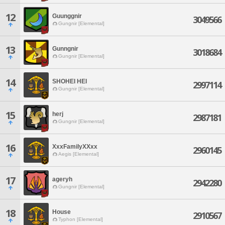
12
Guunggnir
3049566
Gungnir [Elemental]
13
Gunngnir
3018684
Gungnir [Elemental]
14
SHOHEI HEI
2997114
Gungnir [Elemental]
15
herj
2987181
Gungnir [Elemental]
16
XxxFamilyXXxx
2960145
Aegis [Elemental]
17
ageryh
2942280
Gungnir [Elemental]
18
House
2910567
Typhon [Elemental]