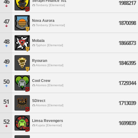
46
Seraph Finance To1
1988217
Tonberry [Elemental]
47
Nova Aurora
1870098
Tonberry [Elemental]
48
Mobala
1866873
Typhon [Elemental]
49
Ryouran
1846395
Atomos [Elemental]
50
Cool Crew
1729344
Atomos [Elemental]
51
SDirect
1713039
Atomos [Elemental]
52
Limsa Revengers
1699839
Kujata [Elemental]