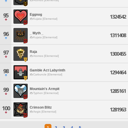
Atomos [Elemental]
95
Eggnog
1324542
Kujata [Elemental]
96
_ Myth _
1311408
Kujata [Elemental]
97
Raja
1300455
Atomos [Elemental]
98
Gamble Act Labyrinth
1294464
Carbuncle [Elemental]
99
Mountain's Armpit
1285161
Typhon [Elemental]
100
Crimson Blitz
1281963
Aegis [Elemental]
1
2
3
4
5