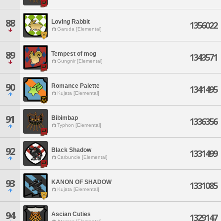
88
Loving Rabbit
1356022
Garuda [Elemental]
89
Tempest of mog
1343571
Gungnir [Elemental]
90
Romance Palette
1341495
Kujata [Elemental]
91
Bibimbap
1336356
Typhon [Elemental]
92
Black Shadow
1331499
Carbuncle [Elemental]
93
KANON OF SHADOW
1331085
Kujata [Elemental]
94
Ascian Cuties
1329147