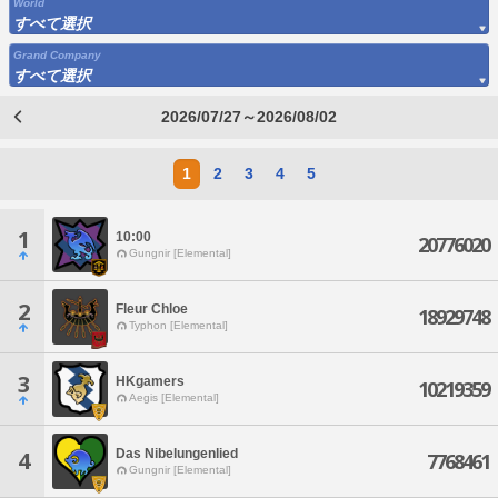
World
すべて選択
Grand Company
すべて選択
2026/07/27～2026/08/02
1
2
3
4
5
1
10:00
20776020
Gungnir [Elemental]
2
Fleur Chloe
18929748
Typhon [Elemental]
3
HKgamers
10219359
Aegis [Elemental]
Das Nibelungenlied
4
7768461
Gungnir [Elemental]