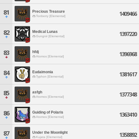
81
Precious Treasure
1409466
Tonberry [Elemental]
82
Medical Lunas
1397220
Gungnir [Elemental]
83
hfdj
1396968
Atomos [Elemental]
84
Eudaimonia
1381617
Typhon [Elemental]
85
asfgh
1377348
Atomos [Elemental]
86
Guiding of Polaris
1363410
Atomos [Elemental]
87
Under the Moonlight
1358892
Kujata [Elemental]