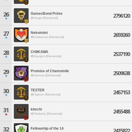
26
GamesBond Prime
2796120
Aegis [Elemental]
27
Nekomimi
2659260
Carbuncle [Elemental]
28
CHIIKAWA
2537190
Gungnir [Elemental]
29
Promise of Chamomile
2509638
Atomos [Elemental]
30
TESTER
2457153
Typhon [Elemental]
31
kimchi
2455488
Tonberry [Elemental]
32
Fellowship of the 14
2415822