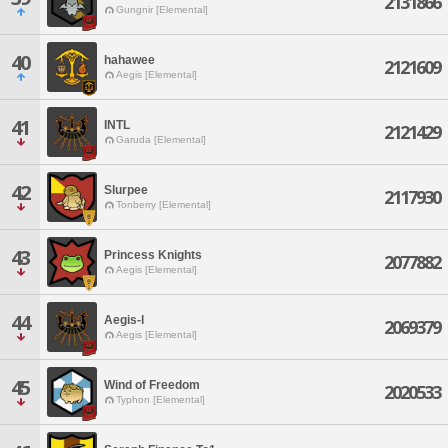
2131866
Gungnir [Elemental]
40
hahawee
2121609
Aegis [Elemental]
41
INTL
2121429
Garuda [Elemental]
42
Slurpee
2117930
Tonberry [Elemental]
43
Princess Knights
2077882
Aegis [Elemental]
44
Aegis-l
2069379
Aegis [Elemental]
45
Wind of Freedom
2020533
Typhon [Elemental]