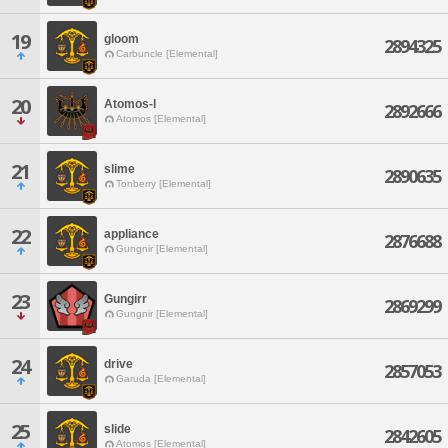
19
gloom
2894325
Carbuncle [Elemental]
20
Atomos-l
2892666
Atomos [Elemental]
21
slime
2890635
Tonberry [Elemental]
22
appliance
2876688
Gungnir [Elemental]
23
Gungirr
2869299
Gungnir [Elemental]
24
drive
2857053
Garuda [Elemental]
25
slide
2842605
Atomos [Elemental]