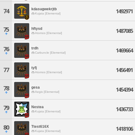
kdasugwekrjtb
74
1492971
Kujata [Elemental]
75
hftysd
1487085
Atomos [Elemental]
76
trdh
1469664
Carbuncle [Elemental]
tyfj
77
1456491
Atomos [Elemental]
78
gesa
1454394
Aegis [Elemental]
79
Nestea
1436733
Kujata [Elemental]
80
Ttest616X
1418106
Kujata [Elemental]