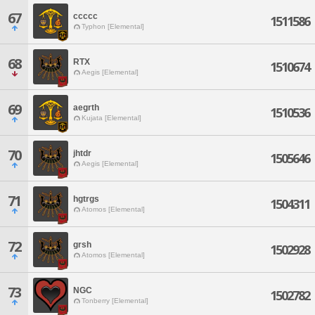
67
ccccc
1511586
Typhon [Elemental]
68
RTX
1510674
Aegis [Elemental]
69
aegrth
1510536
Kujata [Elemental]
70
jhtdr
1505646
Aegis [Elemental]
71
hgtrgs
1504311
Atomos [Elemental]
72
grsh
1502928
Atomos [Elemental]
73
NGC
1502782
Tonberry [Elemental]