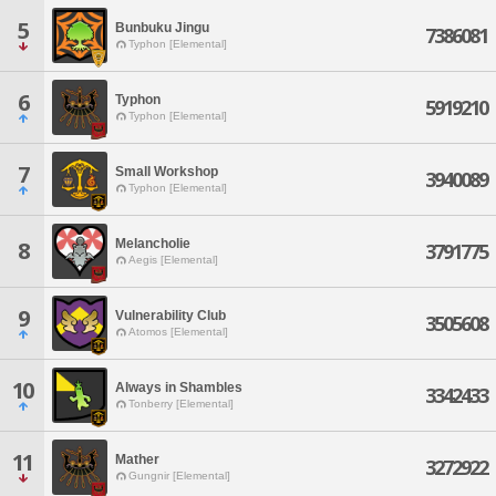
5
Bunbuku Jingu
7386081
Typhon [Elemental]
6
Typhon
5919210
Typhon [Elemental]
7
Small Workshop
3940089
Typhon [Elemental]
Melancholie
8
3791775
Aegis [Elemental]
9
Vulnerability Club
3505608
Atomos [Elemental]
10
Always in Shambles
3342433
Tonberry [Elemental]
11
Mather
3272922
Gungnir [Elemental]