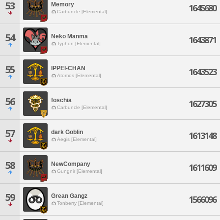
53
Memory
1645680
Carbuncle [Elemental]
54
Neko Manma
1643871
Typhon [Elemental]
55
IPPEI-CHAN
1643523
Atomos [Elemental]
56
foschia
1627305
Carbuncle [Elemental]
57
dark Goblin
1613148
Aegis [Elemental]
58
NewCompany
1611609
Gungnir [Elemental]
59
Grean Gangz
1566096
Tonberry [Elemental]