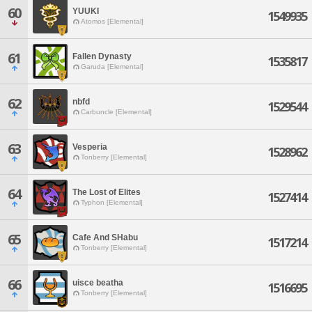
60
YUUKI
1549935
Atomos [Elemental]
61
Fallen Dynasty
1535817
Garuda [Elemental]
62
nbfd
1529544
Carbuncle [Elemental]
63
Vesperia
1528962
Tonberry [Elemental]
64
The Lost of Elites
1527414
Typhon [Elemental]
65
Cafe And SHabu
1517214
Tonberry [Elemental]
66
uisce beatha
1516695
Tonberry [Elemental]