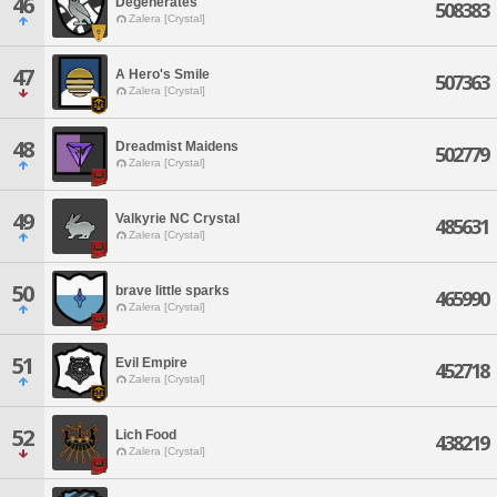
46
Degenerates
508383
Zalera [Crystal]
47
A Hero's Smile
507363
Zalera [Crystal]
48
Dreadmist Maidens
502779
Zalera [Crystal]
49
Valkyrie NC Crystal
485631
Zalera [Crystal]
50
brave little sparks
465990
Zalera [Crystal]
51
Evil Empire
452718
Zalera [Crystal]
52
Lich Food
438219
Zalera [Crystal]