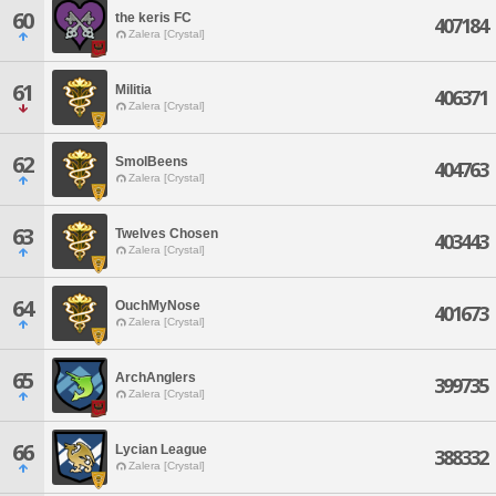
60
the keris FC
407184
Zalera [Crystal]
61
Militia
406371
Zalera [Crystal]
62
SmolBeens
404763
Zalera [Crystal]
63
Twelves Chosen
403443
Zalera [Crystal]
64
OuchMyNose
401673
Zalera [Crystal]
65
ArchAnglers
399735
Zalera [Crystal]
66
Lycian League
388332
Zalera [Crystal]