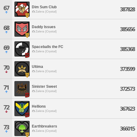
67
Dim Sum Club
387828
Zalera [Crystal]
68
Daddy Issues
385656
Zalera [Crystal]
69
Spaceballs the FC
385368
Zalera [Crystal]
70
Ultima
373599
Zalera [Crystal]
71
Sinister Sweet
372573
Zalera [Crystal]
72
Hellions
367623
Zalera [Crystal]
73
Earthbreakers
366015
Zalera [Crystal]