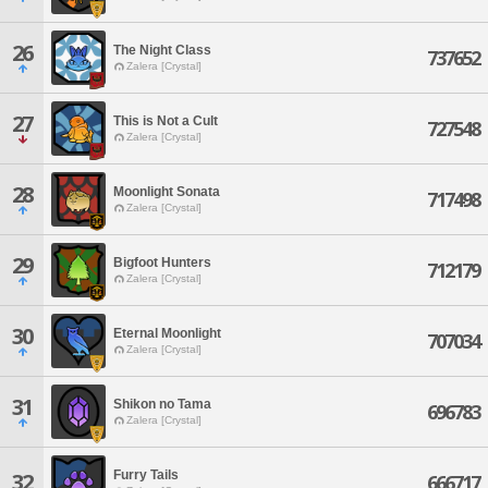
26
The Night Class
737652
Zalera [Crystal]
27
This is Not a Cult
727548
Zalera [Crystal]
28
Moonlight Sonata
717498
Zalera [Crystal]
29
Bigfoot Hunters
712179
Zalera [Crystal]
30
Eternal Moonlight
707034
Zalera [Crystal]
31
Shikon no Tama
696783
Zalera [Crystal]
Furry Tails
32
666717