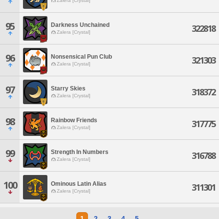
Zalera [Crystal]
95
Darkness Unchained
322818
Zalera [Crystal]
96
Nonsensical Pun Club
321303
Zalera [Crystal]
97
Starry Skies
318372
Zalera [Crystal]
98
Rainbow Friends
317775
Zalera [Crystal]
99
Strength In Numbers
316788
Zalera [Crystal]
100
Ominous Latin Alias
311301
Zalera [Crystal]
1
2
3
4
5