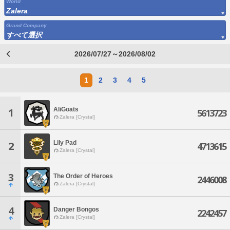
World
Zalera
Grand Company
すべて選択
2026/07/27～2026/08/02
1
2
3
4
5
AliGoats
1
5613723
Zalera [Crystal]
Lily Pad
2
4713615
Zalera [Crystal]
3
The Order of Heroes
2446008
Zalera [Crystal]
4
Danger Bongos
2242457
Zalera [Crystal]