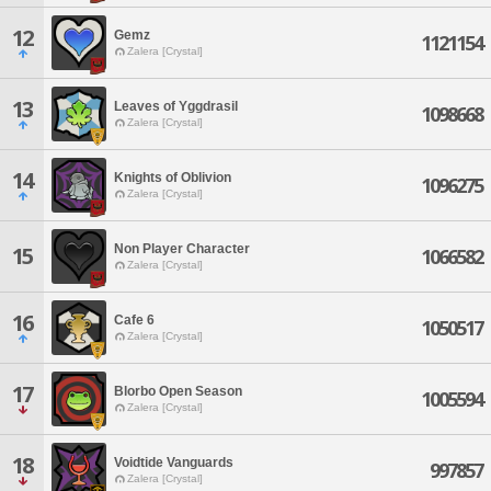
12
Gemz
1121154
Zalera [Crystal]
13
Leaves of Yggdrasil
1098668
Zalera [Crystal]
14
Knights of Oblivion
1096275
Zalera [Crystal]
Non Player Character
15
1066582
Zalera [Crystal]
16
Cafe 6
1050517
Zalera [Crystal]
17
Blorbo Open Season
1005594
Zalera [Crystal]
18
Voidtide Vanguards
997857
Zalera [Crystal]