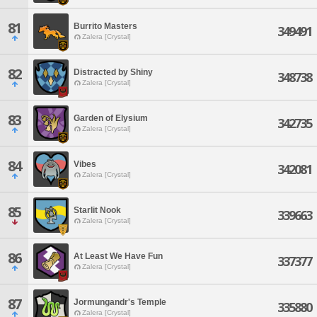
81
Burrito Masters
349491
Zalera [Crystal]
82
Distracted by Shiny
348738
Zalera [Crystal]
83
Garden of Elysium
342735
Zalera [Crystal]
84
Vibes
342081
Zalera [Crystal]
85
Starlit Nook
339663
Zalera [Crystal]
86
At Least We Have Fun
337377
Zalera [Crystal]
87
Jormungandr's Temple
335880
Zalera [Crystal]