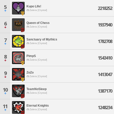
5
Kupo Life!
2218252
Zalera [Crystal]
6
Queen of Chess
1937940
Zalera [Crystal]
7
Sanctuary of Mythics
1782708
Zalera [Crystal]
8
PimpS
1543410
Zalera [Crystal]
9
ZoZo
1413047
Zalera [Crystal]
10
TeamNoSleep
1387170
Zalera [Crystal]
11
Eternal Knights
1248234
Zalera [Crystal]