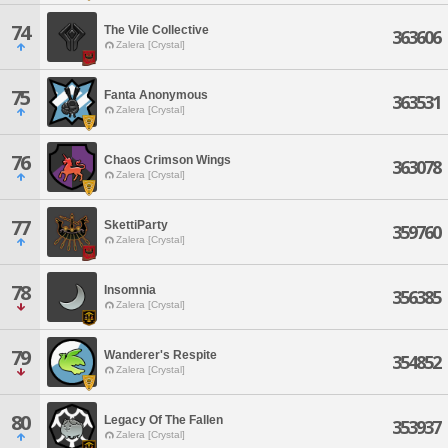
74
The Vile Collective
363606
Zalera [Crystal]
75
Fanta Anonymous
363531
Zalera [Crystal]
76
Chaos Crimson Wings
363078
Zalera [Crystal]
77
SkettiParty
359760
Zalera [Crystal]
78
Insomnia
356385
Zalera [Crystal]
79
Wanderer's Respite
354852
Zalera [Crystal]
80
Legacy Of The Fallen
353937
Zalera [Crystal]