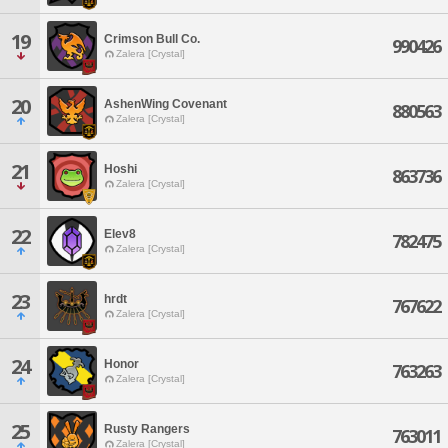
19
Crimson Bull Co.
990426
Zalera [Crystal]
20
AshenWing Covenant
880563
Zalera [Crystal]
21
Hoshi
863736
Zalera [Crystal]
22
Elev8
782475
Zalera [Crystal]
23
hrdt
767622
Zalera [Crystal]
24
Honor
763263
Zalera [Crystal]
25
Rusty Rangers
763011
Zalera [Crystal]