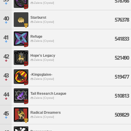
578766
Zalera [Crystal]
40
Starburst
576378
Zalera [Crystal]
41
Refuge
541833
Zalera [Crystal]
42
Hope's Legacy
521490
Zalera [Crystal]
43
-Kingsglaive-
519477
Zalera [Crystal]
44
Tail Research League
510813
Zalera [Crystal]
45
Radical Dreamers
509829
Zalera [Crystal]