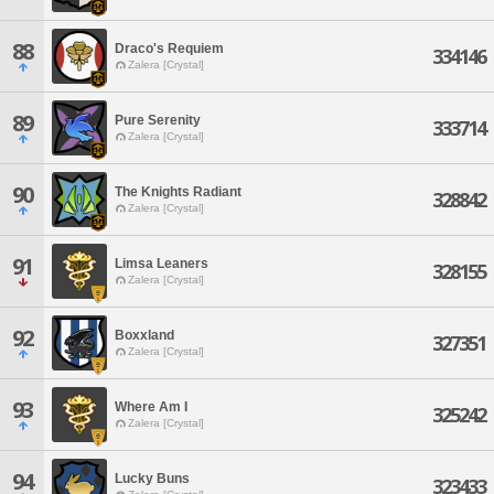
88
Draco's Requiem
334146
Zalera [Crystal]
89
Pure Serenity
333714
Zalera [Crystal]
90
The Knights Radiant
328842
Zalera [Crystal]
91
Limsa Leaners
328155
Zalera [Crystal]
92
Boxxland
327351
Zalera [Crystal]
93
Where Am I
325242
Zalera [Crystal]
94
Lucky Buns
323433