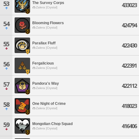
53
The Survey Corps
433023
Zalera [Crystal]
54
Blooming Flowers
424794
Zalera [Crystal]
55
Parallax Fluff
422430
Zalera [Crystal]
56
Fergalicious
422391
Zalera [Crystal]
57
Pandora's Way
422112
Zalera [Crystal]
58
One Night of Crime
418023
Zalera [Crystal]
59
Mongolian Chop Squad
416406
Zalera [Crystal]