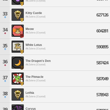
Zalera [Crystal]
33
Kitty Castle
627126
Zalera [Crystal]
34
Meow
604281
Zalera [Crystal]
35
White Lotus
590895
Zalera [Crystal]
36
The Dragon's Den
587424
Zalera [Crystal]
37
The Pinnacle
587049
Zalera [Crystal]
38
Lethia
578943
Zalera [Crystal]
39
Corvus