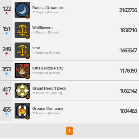
122
Radical Dreamers
2162736
Sophia [Materia]
151
Wallflowers
1858710
Ravana [Materia]
249
smv
1463547
Sephirot [Materia]
353
Kitten Pizza Party
1176090
Sephirot [Materia]
417
Grand Resort Deck
1062142
Bismarck [Materia]
455
Grouse Company
1004463
Ravana [Materia]
1