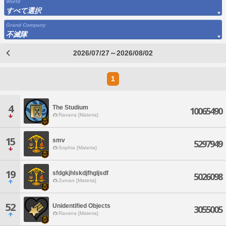
World
すべて選択
Grand Company
不滅隊
2026/07/27～2026/08/02
1
4
The Studium
10065490
Ravana [Materia]
15
smv
5297949
Sophia [Materia]
19
sfdgkjhlskdjfhgljsdf
5026098
Zurvan [Materia]
52
Unidentified Objects
3055005
Ravana [Materia]