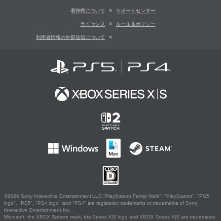
著作権について
サポートセンター
ライセンス
ルール＆ポリシー
利用者情報の外部送信について
©2026 Sony Interactive Entertainment LLC."PlayStation Family Mark", "PlayStation", "PS5
logo", "PS5", "PS4 logo" and "PS4" are registered trademarks or trademarks of Sony
Interactive Entertainment Inc.
Microsoft, the XBOX Sphere mark, the Series X|S logo and XBOX Series X|S are trademarks