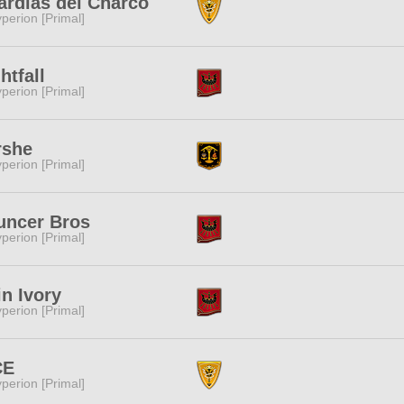
rdias del Charco
perion [Primal]
htfall
perion [Primal]
rshe
perion [Primal]
uncer Bros
perion [Primal]
n Ivory
perion [Primal]
CE
perion [Primal]