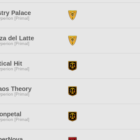
try Palace
perion [Primal]
za del Latte
perion [Primal]
tical Hit
perion [Primal]
aos Theory
perion [Primal]
onpetal
perion [Primal]
perNova