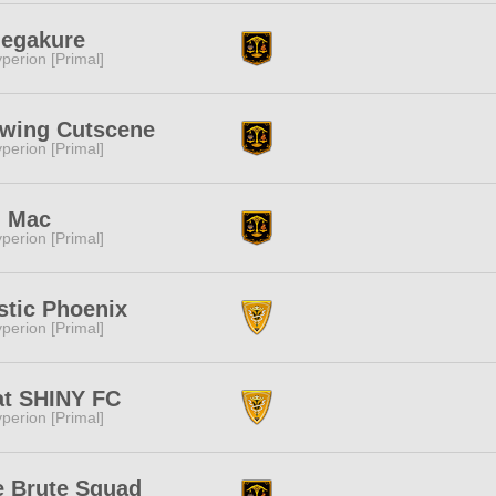
egakure
perion [Primal]
ewing Cutscene
perion [Primal]
g Mac
perion [Primal]
stic Phoenix
perion [Primal]
at SHINY FC
perion [Primal]
e Brute Squad