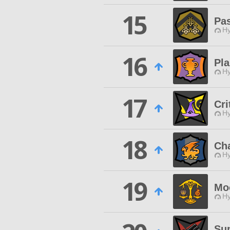
15
Pas
Hy
16
Pla
Hy
17
Cri
Hy
18
Ch
Hy
19
Mo
Hy
Su