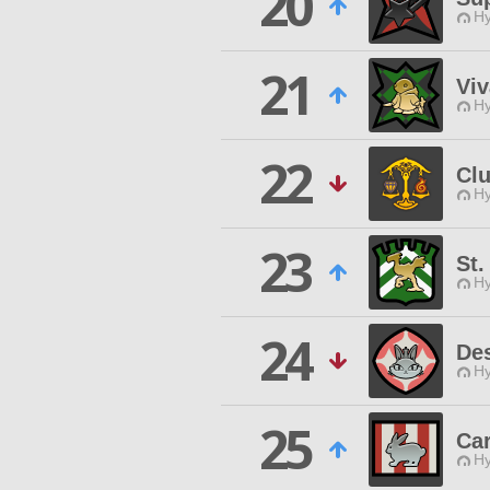
20
Hy
21
Viv
Hy
22
Cl
Hy
23
St.
Hy
24
De
Hy
25
Ca
Hy