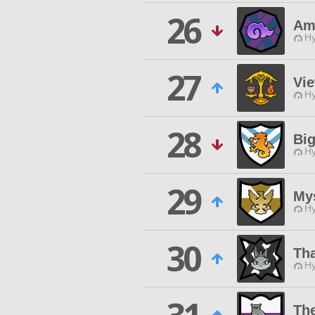
26
Am
Hy
27
Vi
Hy
28
Bi
Hy
29
My
Hy
30
Th
Hy
Th