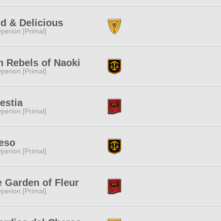
d & Delicious
perion [Primal]
n Rebels of Naoki
perion [Primal]
estia
perion [Primal]
eso
perion [Primal]
 Garden of Fleur
perion [Primal]