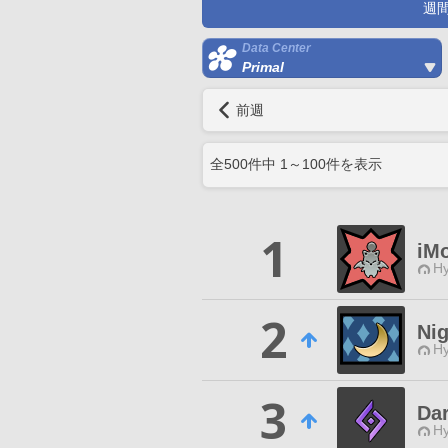
週
Data Center
Primal
前週
全
500
件中
1
～
100
件を表示
1
iM
Hy
2
Nig
Hy
3
Da
Hy