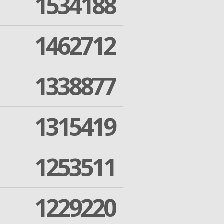
1534188
1462712
1338877
1315419
1253511
1229220