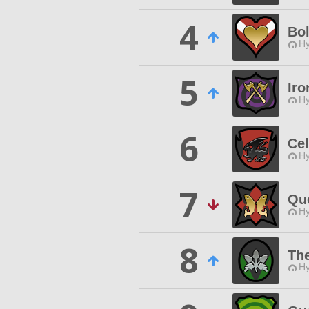
4
Bol
Hy
5
Iro
Hy
6
Cel
Hy
7
Qu
Hy
8
The
Hy