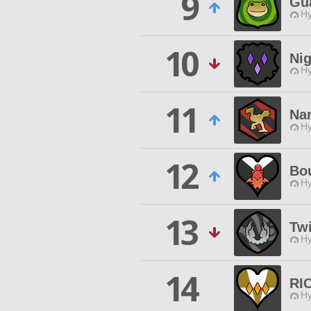
9
Gua
Hy
10
Nig
Hy
11
Na
Hy
12
Bo
Hy
13
Twi
Hy
14
RI
Hy