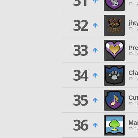
31
Hy
32
jht
Hy
33
Pr
Hy
34
Cl
Hy
35
Cu
Hy
36
Ma
Hy