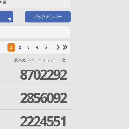
月間
バックナンバー
1
2
3
4
5
獲得カンパニークレジット数
8702292
2856092
2224551