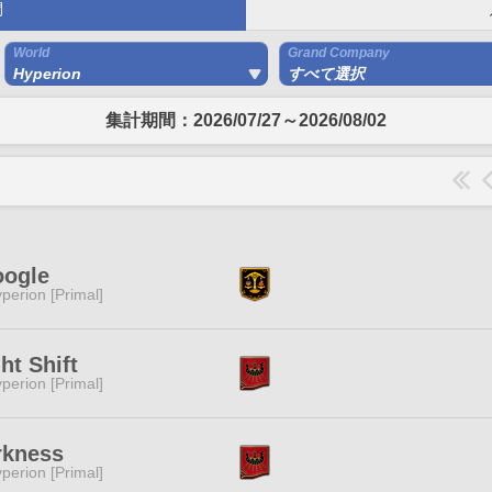
間
World
Grand Company
Hyperion
すべて選択
集計期間：2026/07/27～2026/08/02
oogle
perion [Primal]
ht Shift
perion [Primal]
rkness
perion [Primal]