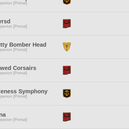
perion [Primal]
yrsd
perion [Primal]
etty Bomber Head
perion [Primal]
awed Corsairs
perion [Primal]
teness Symphony
perion [Primal]
na
perion [Primal]