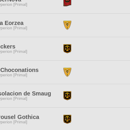
perion [Primal]
a Eorzea
perion [Primal]
uckers
perion [Primal]
 Choconations
perion [Primal]
solacion de Smaug
perion [Primal]
rousel Gothica
perion [Primal]