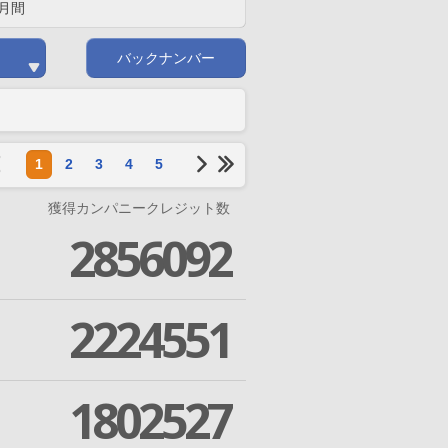
月間
バックナンバー
1
2
3
4
5
獲得カンパニークレジット数
2856092
2224551
1802527