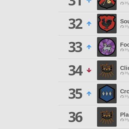
31
Hy
32
Sou
Hy
33
Fo
Hy
34
Cli
Hy
35
Cr
Hy
36
Pl
Hy