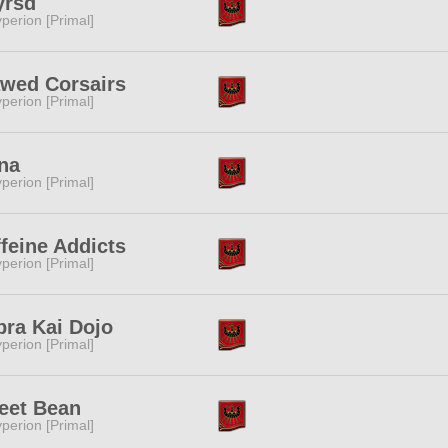
yrsd
perion [Primal]
awed Corsairs
perion [Primal]
na
perion [Primal]
feine Addicts
perion [Primal]
ra Kai Dojo
perion [Primal]
eet Bean
perion [Primal]