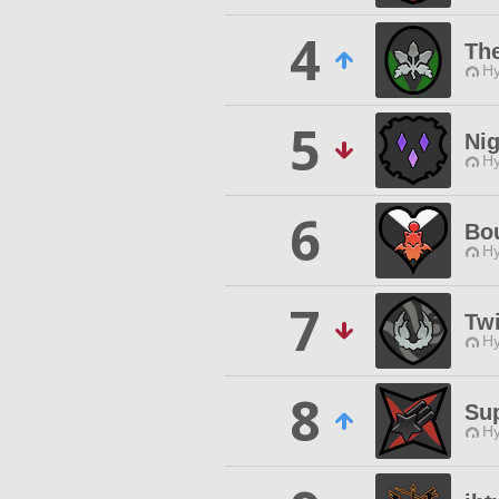
4
The
Hy
5
Nig
Hy
6
Bo
Hy
7
Twi
Hy
8
Su
Hy