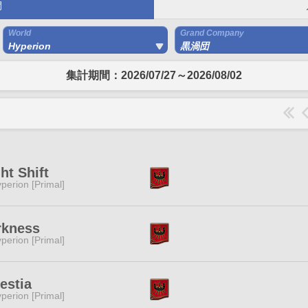
間
World
Grand Company
Hyperion
黒渦団
集計期間：2026/07/27～2026/08/02
ht Shift
perion [Primal]
rkness
perion [Primal]
estia
perion [Primal]