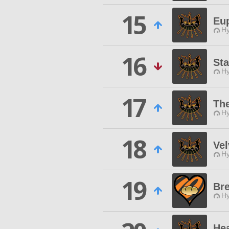
15
Eu
Hy
16
St
Hy
17
Th
Hy
18
Vel
Hy
19
Br
Hy
He