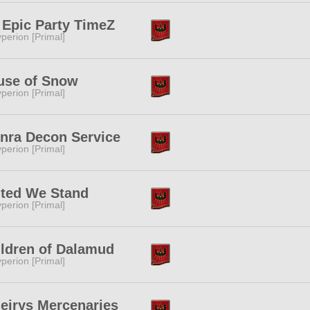
 Epic Party TimeZ
perion [Primal]
use of Snow
perion [Primal]
nra Decon Service
perion [Primal]
ited We Stand
perion [Primal]
ldren of Dalamud
perion [Primal]
eirys Mercenaries