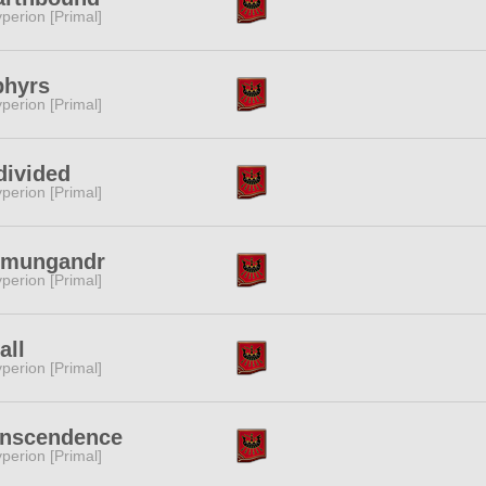
perion [Primal]
phyrs
perion [Primal]
divided
perion [Primal]
rmungandr
perion [Primal]
all
perion [Primal]
anscendence
perion [Primal]