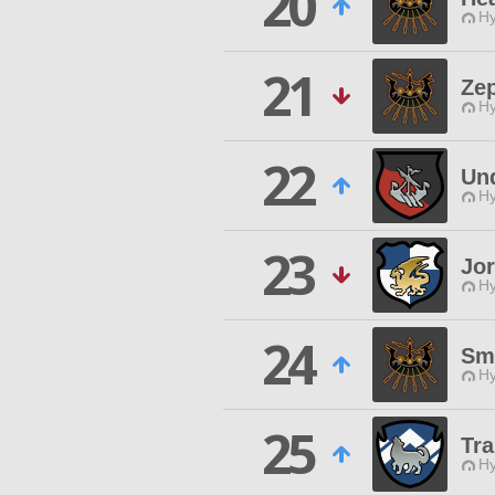
20
Hy
21
Ze
Hy
22
Un
Hy
23
Jo
Hy
24
Sm
Hy
25
Tr
Hy