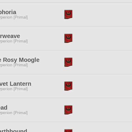
phoria
perion [Primal]
arweave
perion [Primal]
e Rosy Moogle
perion [Primal]
vet Lantern
perion [Primal]
ead
perion [Primal]
arthbound