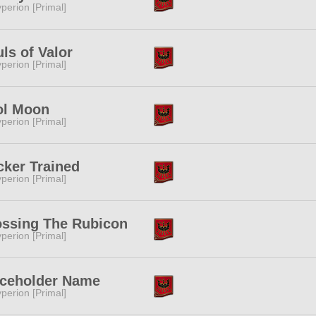
perion [Primal]
ls of Valor
perion [Primal]
ol Moon
perion [Primal]
cker Trained
perion [Primal]
ossing The Rubicon
perion [Primal]
aceholder Name
perion [Primal]