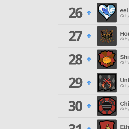
26
eel
Hy
27
Ho
Hy
28
Shi
Hy
29
Un
Hy
30
Chi
Hy
Eth