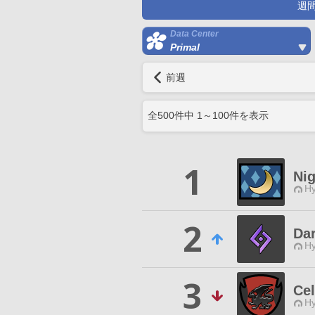
週
Data Center
Primal
前週
全
500
件中
1
～
100
件を表示
1
Nig
Hy
2
Da
Hy
3
Cel
Hy