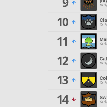
9
jht
Hy
10
Cl
Hy
11
Ma
Hy
12
Caf
Hy
13
Cob
Hy
14
Sw
Hy