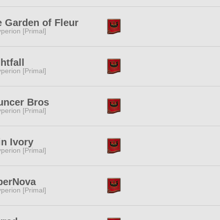
 Garden of Fleur
perion [Primal]
htfall
perion [Primal]
uncer Bros
perion [Primal]
n Ivory
perion [Primal]
perNova
perion [Primal]