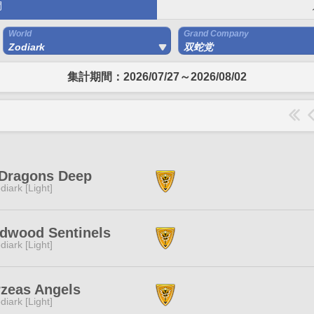
間
World
Grand Company
Zodiark
双蛇党
集計期間：2026/07/27～2026/08/02
 Dragons Deep
diark [Light]
dwood Sentinels
diark [Light]
zeas Angels
diark [Light]