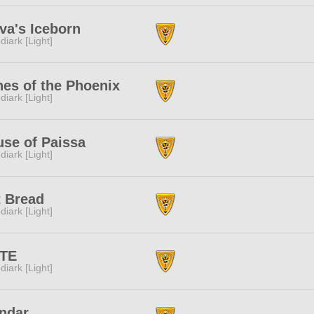
va's Iceborn
diark [Light]
es of the Phoenix
diark [Light]
se of Paissa
diark [Light]
 Bread
diark [Light]
ITE
diark [Light]
ndar