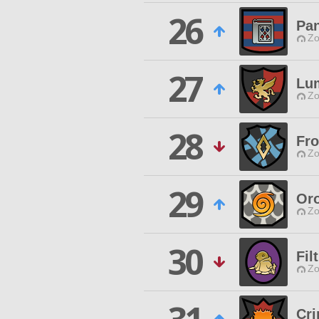
26
Pan
Zo
27
Lum
Zo
28
Fro
Zo
29
Or
Zo
30
Fil
Zo
Cr