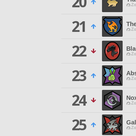
20
Zo
21
Th
Zo
22
Bla
Zo
23
Abs
Zo
24
No
Zo
25
Gal
Zo