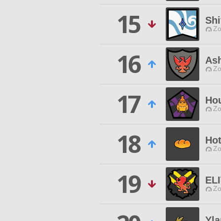
15
Shi
Zo
16
Ash
Zo
17
Hou
Zo
18
Hot
Zo
19
EL
Zo
Yla