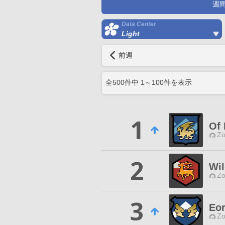
週
Data Center
Light
前週
全
500
件中
1
～
100
件を表示
1
Of
Zo
2
Wil
Zo
3
Eor
Zo