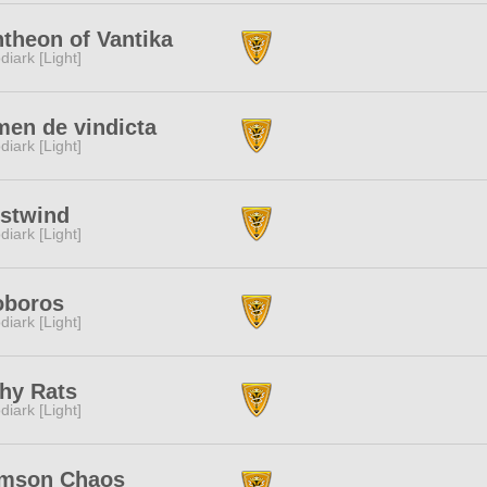
theon of Vantika
diark [Light]
en de vindicta
diark [Light]
stwind
diark [Light]
oboros
diark [Light]
thy Rats
diark [Light]
imson Chaos