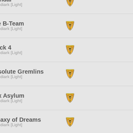
diark [Light]
e B-Team
diark [Light]
ck 4
diark [Light]
olute Gremlins
diark [Light]
x Asylum
diark [Light]
axy of Dreams
diark [Light]