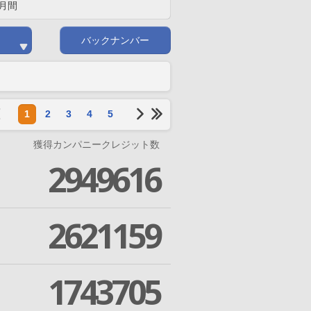
月間
バックナンバー
1
2
3
4
5
獲得カンパニークレジット数
2949616
2621159
1743705