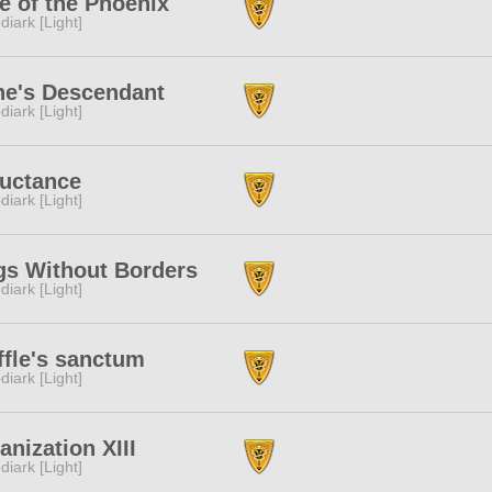
e of the Phoenix
diark [Light]
ne's Descendant
diark [Light]
uctance
diark [Light]
s Without Borders
diark [Light]
fle's sanctum
diark [Light]
anization XIII
diark [Light]