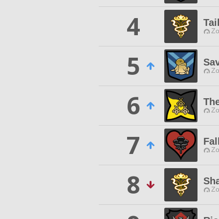
4
Tai
Zo
5
Sav
Zo
6
Th
Zo
7
Fal
Zo
8
Sha
Zo