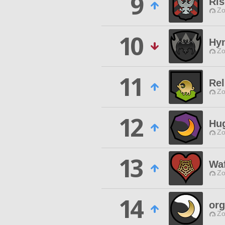
9
Ris
Zo
10
Hy
Zo
11
Rel
Zo
12
Hug
Zo
13
Waf
Zo
14
org
Zo