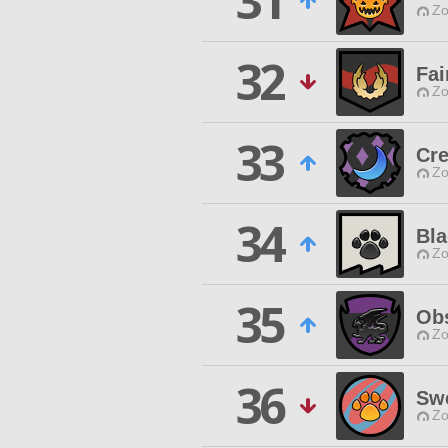
31
Zo
32
Fai
Zo
33
Cr
Zo
34
Bl
Zo
35
Ob
Zo
36
Sw
Zo