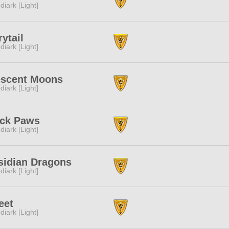
diark [Light]
rytail
diark [Light]
escent Moons
diark [Light]
ack Paws
diark [Light]
sidian Dragons
diark [Light]
eet
diark [Light]