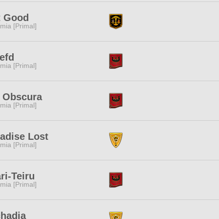
t Good
mia [Primal]
efd
mia [Primal]
l Obscura
mia [Primal]
adise Lost
mia [Primal]
ri-Teiru
mia [Primal]
hadia