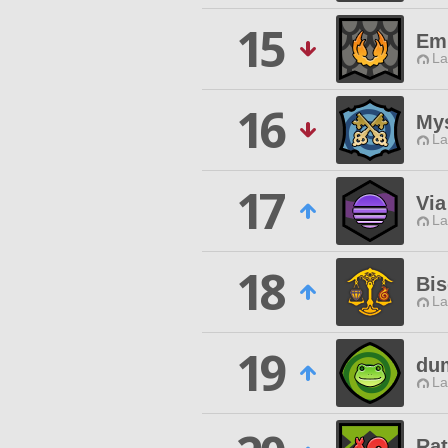
15
Em
La
16
My
La
17
Vi
La
18
Bi
La
19
du
La
Rat