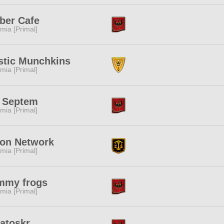
ber Cafe
mia [Primal]
stic Munchkins
mia [Primal]
a Septem
mia [Primal]
son Network
mia [Primal]
mmy frogs
mia [Primal]
atoskr