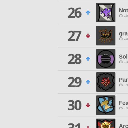
26
No
La
27
gra
La
28
So
La
29
Par
La
30
Fea
La
Arc