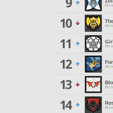
9
Zil
La
10
Th
La
11
Gir
La
12
For
La
13
Bl
La
14
Ro
La