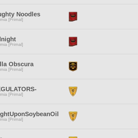
ughty Noodles
mia [Primal]
night
mia [Primal]
lla Obscura
mia [Primal]
EGULATORS-
mia [Primal]
ightUponSoybeanOil
mia [Primal]