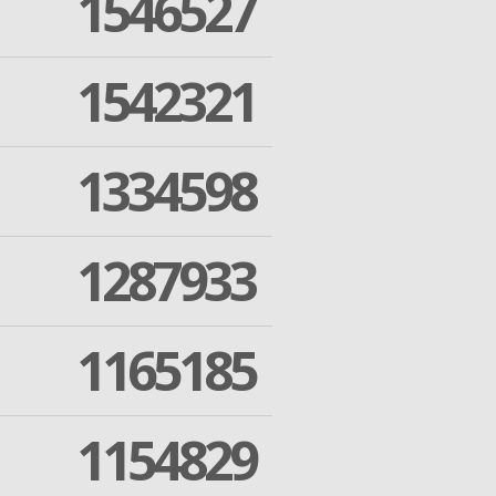
1546527
1542321
1334598
1287933
1165185
1154829