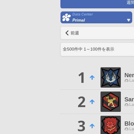
週
Data Center
Primal
前週
全
500
件中
1
～
100
件を表示
1
Ne
La
2
San
La
3
Bl
La