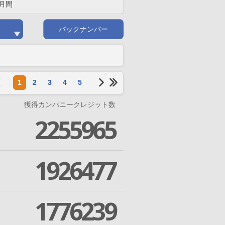
月間
バックナンバー
1
2
3
4
5
獲得カンパニークレジット数
2255965
1926477
1776239