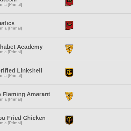
mia [Primal]
atics
mia [Primal]
phabet Academy
mia [Primal]
rified Linkshell
mia [Primal]
e Flaming Amarant
mia [Primal]
o Fried Chicken
mia [Primal]