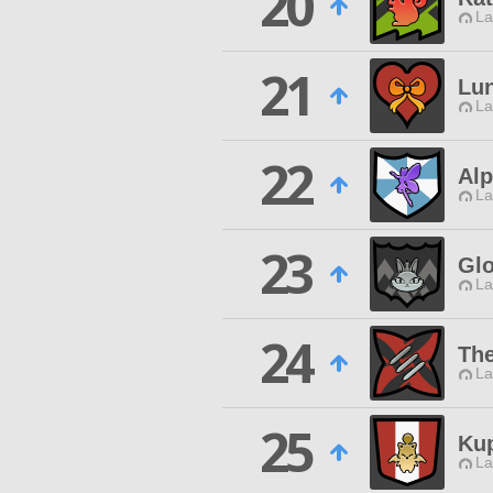
20
La
21
Lun
La
22
Al
La
23
Glo
La
24
Th
La
25
Kup
La