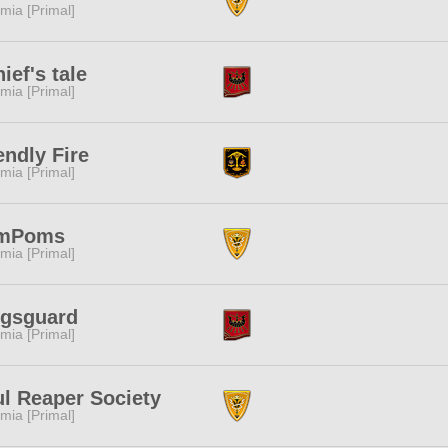
mia [Primal]
hief's tale
mia [Primal]
endly Fire
mia [Primal]
mPoms
mia [Primal]
ngsguard
mia [Primal]
l Reaper Society
mia [Primal]