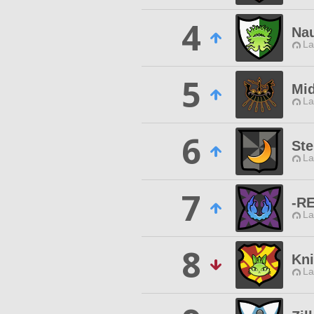
4
Na
La
5
Mid
La
6
Ste
La
7
-R
La
8
Kn
La