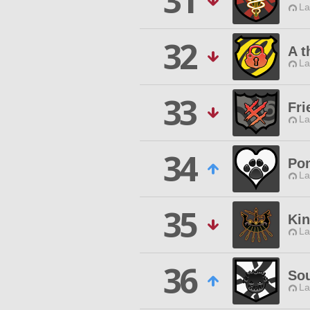
31
La
32
A t
La
33
Fri
La
34
Po
La
35
Ki
La
36
Sou
La