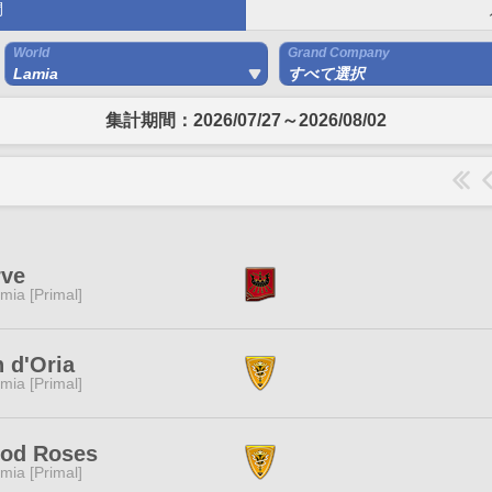
間
World
Grand Company
Lamia
すべて選択
集計期間：2026/07/27～2026/08/02
rve
mia [Primal]
 d'Oria
mia [Primal]
ood Roses
mia [Primal]