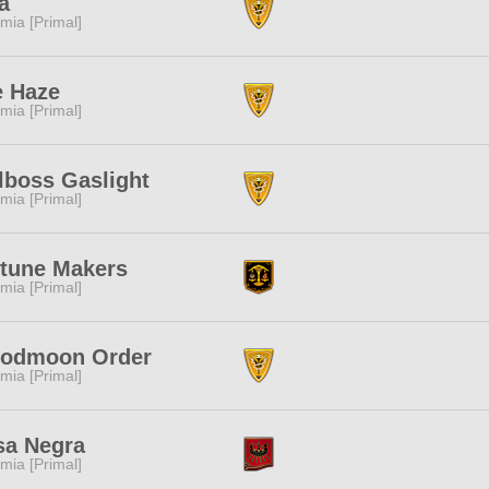
la
mia [Primal]
e Haze
mia [Primal]
lboss Gaslight
mia [Primal]
tune Makers
mia [Primal]
oodmoon Order
mia [Primal]
sa Negra
mia [Primal]