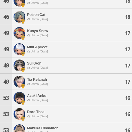
46
18
Ultima [Gaia]
Poison Cat
46
18
Ultima [Gaia]
Kunya Snow
49
17
Ultima [Gaia]
Mint Apricot
49
17
Ultima [Gaia]
Su Kyon
49
17
Ultima [Gaia]
Tia Relanah
49
17
Ultima [Gaia]
Azuki Anko
53
16
Ultima [Gaia]
Doro Thea
53
16
Ultima [Gaia]
Manuka Cinnamon
53
16