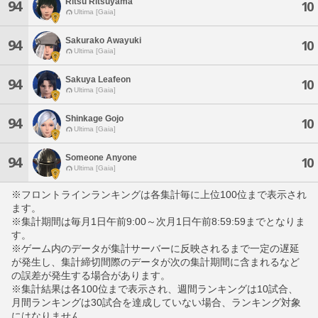
Ritsu Ritsuyama
94
10
Ultima [Gaia]
Sakurako Awayuki
94
10
Ultima [Gaia]
Sakuya Leafeon
94
10
Ultima [Gaia]
Shinkage Gojo
94
10
Ultima [Gaia]
Someone Anyone
94
10
Ultima [Gaia]
※フロントラインランキングは各集計毎に上位100位まで表示され
ます。
※集計期間は毎月1日午前9:00～次月1日午前8:59:59までとなりま
す。
※ゲーム内のデータが集計サーバーに反映されるまで一定の遅延
が発生し、集計締切間際のデータが次の集計期間に含まれるなど
の誤差が発生する場合があります。
※集計結果は各100位まで表示され、週間ランキングは10試合、
月間ランキングは30試合を達成していない場合、ランキング対象
にはなりません。