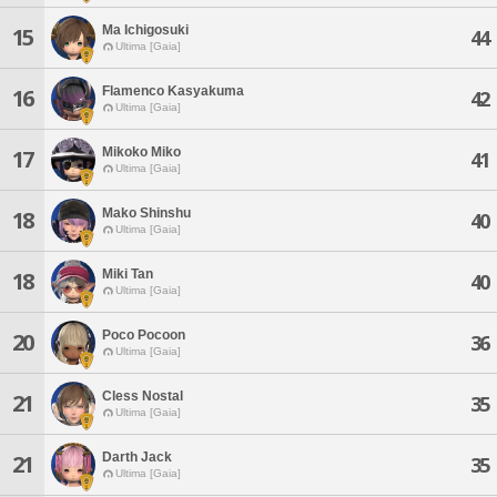
Ma Ichigosuki
15
44
Ultima [Gaia]
Flamenco Kasyakuma
16
42
Ultima [Gaia]
Mikoko Miko
17
41
Ultima [Gaia]
Mako Shinshu
18
40
Ultima [Gaia]
Miki Tan
18
40
Ultima [Gaia]
Poco Pocoon
20
36
Ultima [Gaia]
Cless Nostal
21
35
Ultima [Gaia]
Darth Jack
21
35
Ultima [Gaia]