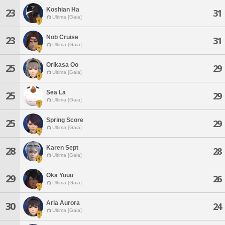
Koshian Ha
23
31
Ultima [Gaia]
Nob Cruise
23
31
Ultima [Gaia]
Orikasa Oo
25
29
Ultima [Gaia]
Sea La
25
29
Ultima [Gaia]
Spring Score
25
29
Ultima [Gaia]
Karen Sept
28
28
Ultima [Gaia]
Oka Yuuu
29
26
Ultima [Gaia]
Aria Aurora
30
24
Ultima [Gaia]