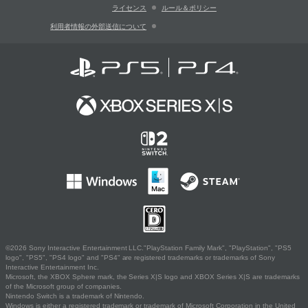
ライセンス
ルール＆ポリシー
利用者情報の外部送信について
©2026 Sony Interactive Entertainment LLC."PlayStation Family Mark", "PlayStation", "PS5
logo", "PS5", "PS4 logo" and "PS4" are registered trademarks or trademarks of Sony
Interactive Entertainment Inc.
Microsoft, the XBOX Sphere mark, the Series X|S logo and XBOX Series X|S are trademarks
of the Microsoft group of companies.
Nintendo Switch is a trademark of Nintendo.
Windows is either a registered trademark or trademark of Microsoft Corporation in the United