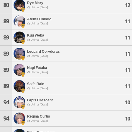
Rye Mary
80
12
Ultima [Gaia]
Atelier Chihiro
89
11
Ultima [Gaia]
Kuu Weba
89
11
Ultima [Gaia]
Leopard Corydoras
89
11
Ultima [Gaia]
Nagi Futaba
89
11
Ultima [Gaia]
Solfa Rain
89
11
Ultima [Gaia]
Lapis Crescent
94
10
Ultima [Gaia]
Regina Curtis
94
10
Ultima [Gaia]