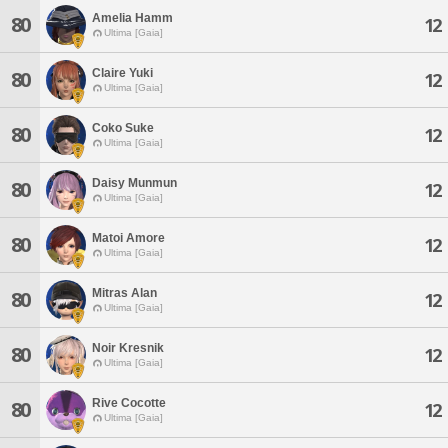
Amelia Hamm
80
12
Ultima [Gaia]
Claire Yuki
80
12
Ultima [Gaia]
Coko Suke
80
12
Ultima [Gaia]
Daisy Munmun
80
12
Ultima [Gaia]
Matoi Amore
80
12
Ultima [Gaia]
Mitras Alan
80
12
Ultima [Gaia]
Noir Kresnik
80
12
Ultima [Gaia]
Rive Cocotte
80
12
Ultima [Gaia]