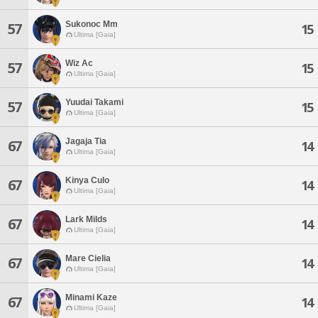
Sukonoc Mm
57
15
Ultima [Gaia]
Wiz Ac
57
15
Ultima [Gaia]
Yuudai Takami
57
15
Ultima [Gaia]
Jagaja Tia
67
14
Ultima [Gaia]
Kinya Culo
67
14
Ultima [Gaia]
Lark Milds
67
14
Ultima [Gaia]
Mare Cielia
67
14
Ultima [Gaia]
Minami Kaze
67
14
Ultima [Gaia]