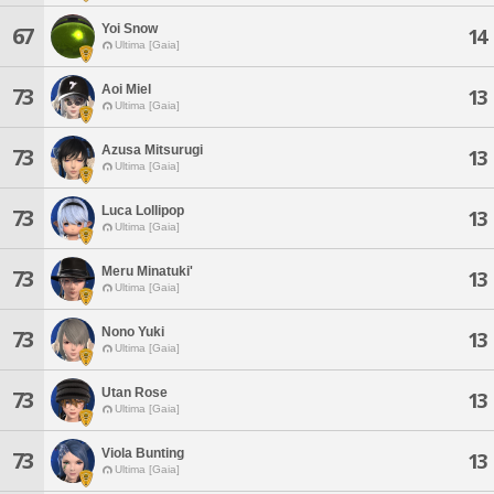
Yoi Snow
67
14
Ultima [Gaia]
Aoi Miel
73
13
Ultima [Gaia]
Azusa Mitsurugi
73
13
Ultima [Gaia]
Luca Lollipop
73
13
Ultima [Gaia]
Meru Minatuki'
73
13
Ultima [Gaia]
Nono Yuki
73
13
Ultima [Gaia]
Utan Rose
73
13
Ultima [Gaia]
Viola Bunting
73
13
Ultima [Gaia]