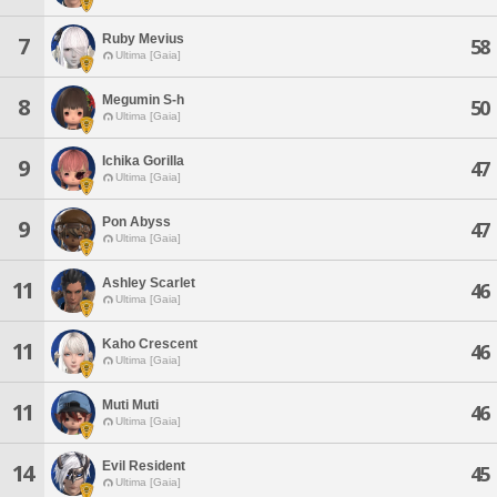
Ruby Mevius
7
58
Ultima [Gaia]
Megumin S-h
8
50
Ultima [Gaia]
Ichika Gorilla
9
47
Ultima [Gaia]
Pon Abyss
9
47
Ultima [Gaia]
Ashley Scarlet
11
46
Ultima [Gaia]
Kaho Crescent
11
46
Ultima [Gaia]
Muti Muti
11
46
Ultima [Gaia]
Evil Resident
14
45
Ultima [Gaia]