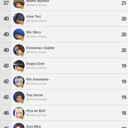
Mame Mameti
37
21
Ultima [Gaia]
Ame Tori
40
20
Ultima [Gaia]
Bis Glico
40
20
Ultima [Gaia]
Fennerias Solidor
40
20
Ultima [Gaia]
Rapyu Doll
43
19
Ultima [Gaia]
Rin Anemone-
43
19
Ultima [Gaia]
Yuu Seron
43
19
Ultima [Gaia]
Hyu-ne Bell
46
18
Ultima [Gaia]
Isyu Mea