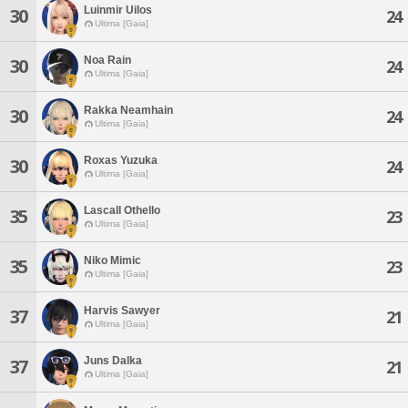
Luinmir Uilos
30
24
Ultima [Gaia]
Noa Rain
30
24
Ultima [Gaia]
Rakka Neamhain
30
24
Ultima [Gaia]
Roxas Yuzuka
30
24
Ultima [Gaia]
Lascall Othello
35
23
Ultima [Gaia]
Niko Mimic
35
23
Ultima [Gaia]
Harvis Sawyer
37
21
Ultima [Gaia]
Juns Dalka
37
21
Ultima [Gaia]