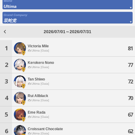
World
Ultima
Grand Company
双蛇党
2026/07/01～2026/07/31
Victoria Mile
1
81
Ultima [Gaia]
Kerokero Nono
2
77
Ultima [Gaia]
Tan Shiwo
3
72
Ultima [Gaia]
Rui Allblack
4
70
Ultima [Gaia]
Eme Rada
5
67
Ultima [Gaia]
Croissant Chocolate
6
62
Ultima [Gaia]