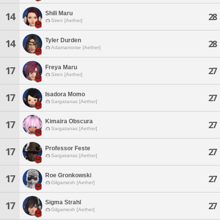
Shili Maru
14
28
Siren [Aether]
Tyler Durden
14
28
Adamantoise [Aether]
Freya Maru
17
27
Siren [Aether]
Isadora Momo
17
27
Sargatanas [Aether]
Kimaira Obscura
17
27
Sargatanas [Aether]
Professor Feste
17
27
Sargatanas [Aether]
Roe Gronkowski
17
27
Gilgamesh [Aether]
Sigma Strahl
17
27
Gilgamesh [Aether]