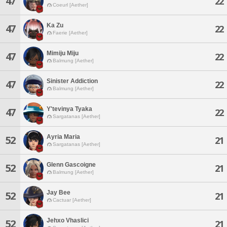
47
22
Coeurl [Aether]
Ka Zu
47
22
Faerie [Aether]
Mimiju Miju
47
22
Balmung [Aether]
Sinister Addiction
47
22
Balmung [Aether]
Y'tevinya Tyaka
47
22
Sargatanas [Aether]
Ayria Maria
52
21
Sargatanas [Aether]
Glenn Gascoigne
52
21
Balmung [Aether]
Jay Bee
52
21
Cactuar [Aether]
Jehxo Vhaslici
52
21