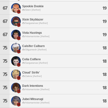
Spookie Dookie
67
19
Siren [Aether]
Xisin Skyblazer
67
19
Sargatanas [Aether]
Viola Hastings
67
19
Adamantoise [Aether]
Calsifer Calburn
75
18
Gilgamesh [Aether]
Celia Coifiere
75
18
Sargatanas [Aether]
Cloud' Strife'
75
18
Zalera [Aether]
Dark Intentions
75
18
Adamantoise [Aether]
Jubei Mitsurugi
75
18
Adamantoise [Aether]