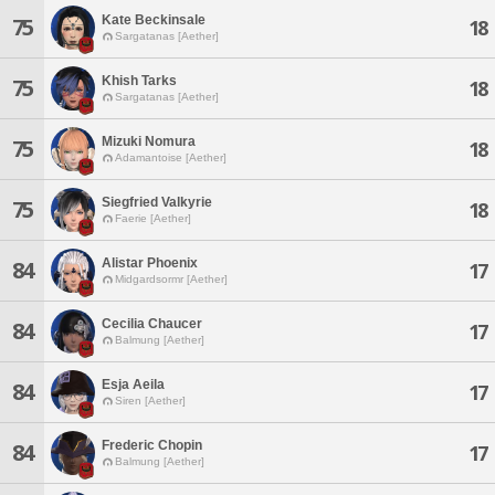
Kate Beckinsale
75
18
Sargatanas [Aether]
Khish Tarks
75
18
Sargatanas [Aether]
Mizuki Nomura
75
18
Adamantoise [Aether]
Siegfried Valkyrie
75
18
Faerie [Aether]
Alistar Phoenix
84
17
Midgardsormr [Aether]
Cecilia Chaucer
84
17
Balmung [Aether]
Esja Aeila
84
17
Siren [Aether]
Frederic Chopin
84
17
Balmung [Aether]