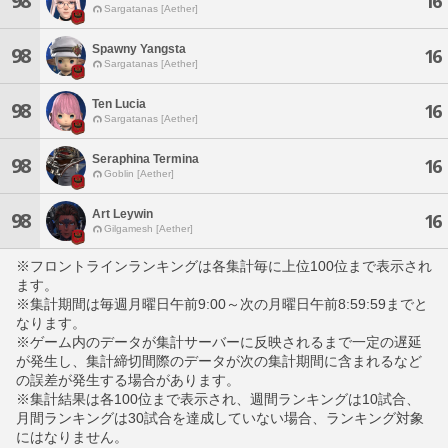
98
16
Sargatanas [Aether]
Spawny Yangsta
98
16
Sargatanas [Aether]
Ten Lucia
98
16
Sargatanas [Aether]
Seraphina Termina
98
16
Goblin [Aether]
Art Leywin
98
16
Gilgamesh [Aether]
※フロントラインランキングは各集計毎に上位100位まで表示され
ます。
※集計期間は毎週月曜日午前9:00～次の月曜日午前8:59:59までと
なります。
※ゲーム内のデータが集計サーバーに反映されるまで一定の遅延
が発生し、集計締切間際のデータが次の集計期間に含まれるなど
の誤差が発生する場合があります。
※集計結果は各100位まで表示され、週間ランキングは10試合、
月間ランキングは30試合を達成していない場合、ランキング対象
にはなりません。