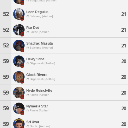
Sargatanas [Aether]
Leon Regulus
52
21
Balmung [Aether]
Rar Dot
52
21
Faerie [Aether]
Shadrac Masuta
52
21
Balmung [Aether]
Dewy Stine
59
20
Gilgamesh [Aether]
Glock Rivers
59
20
Gilgamesh [Aether]
Hyde Reinclyffe
59
20
Faerie [Aether]
Nymeria Star
59
20
Faerie [Aether]
Sri Uwu
59
20
Goblin [Aether]