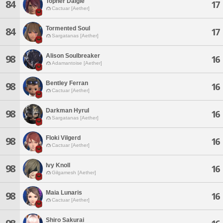
Topher Daigle
84
17
Cactuar [Aether]
Tormented Soul
84
17
Sargatanas [Aether]
Alison Soulbreaker
98
16
Adamantoise [Aether]
Bentley Ferran
98
16
Cactuar [Aether]
Darkman Hyrul
98
16
Sargatanas [Aether]
Floki Vilgerd
98
16
Cactuar [Aether]
Ivy Knoll
98
16
Gilgamesh [Aether]
Maia Lunaris
98
16
Cactuar [Aether]
Shiro Sakurai