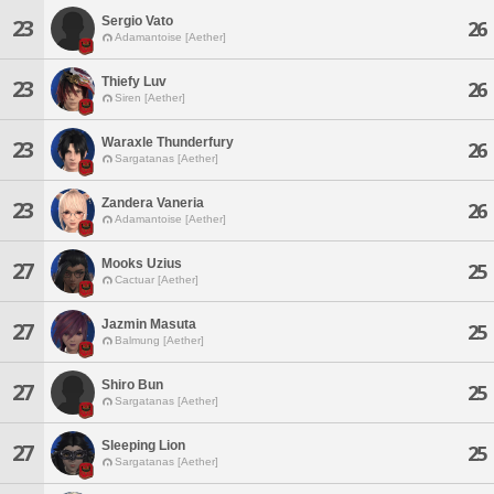
Sergio Vato
23
26
Adamantoise [Aether]
Thiefy Luv
23
26
Siren [Aether]
Waraxle Thunderfury
23
26
Sargatanas [Aether]
Zandera Vaneria
23
26
Adamantoise [Aether]
Mooks Uzius
27
25
Cactuar [Aether]
Jazmin Masuta
27
25
Balmung [Aether]
Shiro Bun
27
25
Sargatanas [Aether]
Sleeping Lion
27
25
Sargatanas [Aether]