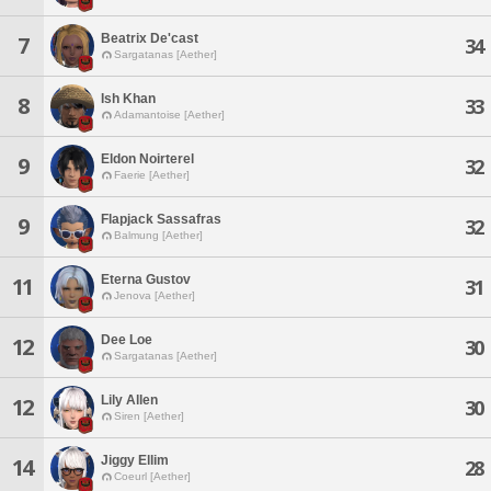
Beatrix De'cast
7
34
Sargatanas [Aether]
Ish Khan
8
33
Adamantoise [Aether]
Eldon Noirterel
9
32
Faerie [Aether]
Flapjack Sassafras
9
32
Balmung [Aether]
Eterna Gustov
11
31
Jenova [Aether]
Dee Loe
12
30
Sargatanas [Aether]
Lily Allen
12
30
Siren [Aether]
Jiggy Ellim
14
28
Coeurl [Aether]