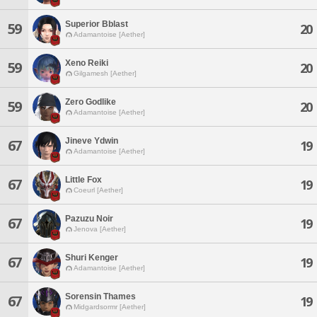
Superior Bblast
59
20
Adamantoise [Aether]
Xeno Reiki
59
20
Gilgamesh [Aether]
Zero Godlike
59
20
Adamantoise [Aether]
Jineve Ydwin
67
19
Adamantoise [Aether]
Little Fox
67
19
Coeurl [Aether]
Pazuzu Noir
67
19
Jenova [Aether]
Shuri Kenger
67
19
Adamantoise [Aether]
Sorensin Thames
67
19
Midgardsormr [Aether]