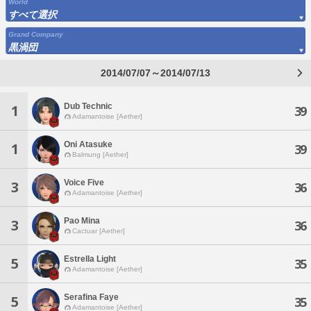
World
すべて選択
Grand Company
黒渦団
2014/07/07～2014/07/13
Dub Technic
1
39
Adamantoise [Aether]
Oni Atasuke
1
39
Balmung [Aether]
Voice Five
3
36
Adamantoise [Aether]
Pao Mina
3
36
Cactuar [Aether]
Estrella Light
5
35
Adamantoise [Aether]
Serafina Faye
5
35
Adamantoise [Aether]