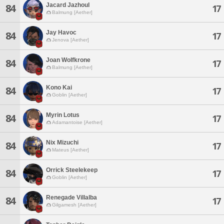
Jacard Jazhoul
84
17
Balmung [Aether]
Jay Havoc
84
17
Jenova [Aether]
Joan Wolfkrone
84
17
Balmung [Aether]
Kono Kai
84
17
Goblin [Aether]
Myrin Lotus
84
17
Adamantoise [Aether]
Nix Mizuchi
84
17
Mateus [Aether]
Orrick Steelekeep
84
17
Goblin [Aether]
Renegade Villalba
84
17
Gilgamesh [Aether]