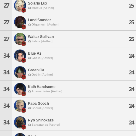
Solaris Lux
27
25
Mateus [Aether]
Land Stander
27
25
Gilgamesh [Aether]
Waltar Sullivan
27
25
Zalera [Aether]
Blue Az
34
24
Goblin [Aether]
Green Ga
34
24
Goblin [Aether]
Kaih Handsome
34
24
Adamantoise [Aether]
Papa Gooch
34
24
Coeurl [Aether]
Ryo Shinokaze
34
24
Sargatanas [Aether]