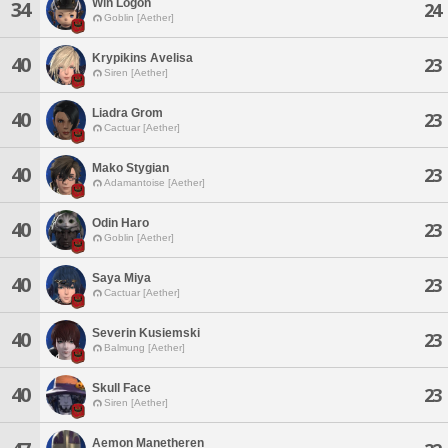
Win Logon
34
24
Goblin [Aether]
Krypikins Avelisa
40
23
Siren [Aether]
Liadra Grom
40
23
Cactuar [Aether]
Mako Stygian
40
23
Adamantoise [Aether]
Odin Haro
40
23
Goblin [Aether]
Saya Miya
40
23
Cactuar [Aether]
Severin Kusiemski
40
23
Balmung [Aether]
Skull Face
40
23
Siren [Aether]
Aemon Manetheren