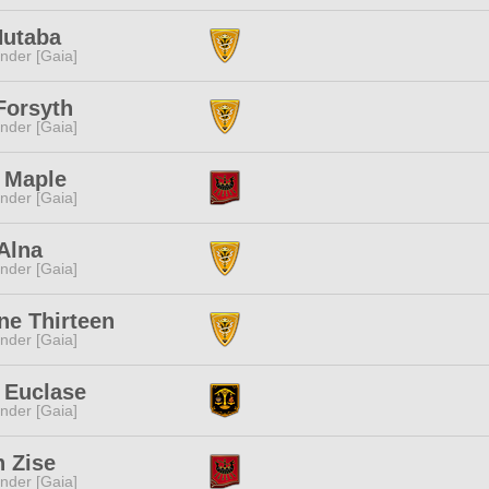
Hutaba
nder [Gaia]
Forsyth
nder [Gaia]
 Maple
nder [Gaia]
Alna
nder [Gaia]
ne Thirteen
nder [Gaia]
 Euclase
nder [Gaia]
 Zise
nder [Gaia]