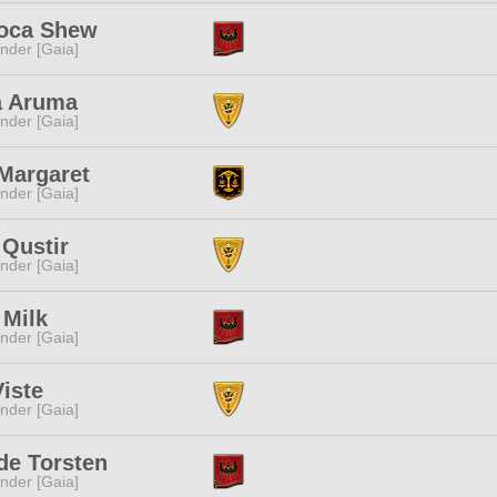
ca Shew
nder [Gaia]
a Aruma
nder [Gaia]
Margaret
nder [Gaia]
 Qustir
nder [Gaia]
 Milk
nder [Gaia]
iste
nder [Gaia]
de Torsten
nder [Gaia]