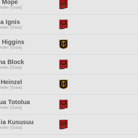
 Mope
nder [Gaia]
a Ignis
nder [Gaia]
 Higgins
nder [Gaia]
ha Block
nder [Gaia]
 Heinzel
nder [Gaia]
ua Totolua
nder [Gaia]
lia Kususuu
nder [Gaia]