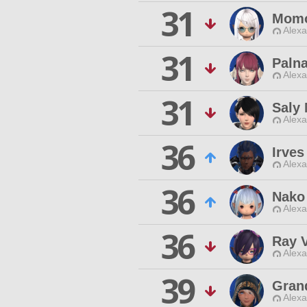
31
Momo
Alexa
31
Paln
Alexa
31
Saly 
Alexa
36
Irves
Alexa
36
Nako
Alexa
36
Ray V
Alexa
39
Gran
Alexa