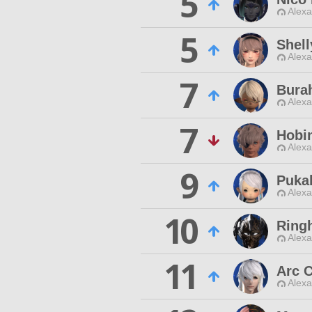
5
Alexa
5
Shell
Alexa
7
Bura
Alexa
7
Hobin
Alexa
9
Puka
Alexa
10
Ring
Alexa
11
Arc 
Alexa