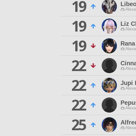
19
Libe
Alexa
19
Liz 
Alexa
19
Rana
Alexa
22
Cinn
Alexa
22
Jupi 
Alexa
22
Pepu
Alexa
25
Alfre
Alexa