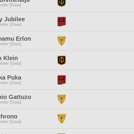
nder [Gaia]
y Jubilee
nder [Gaia]
hamu Erlon
nder [Gaia]
 Klein
nder [Gaia]
ka Puka
nder [Gaia]
hio Gattuzo
nder [Gaia]
Chrono
nder [Gaia]