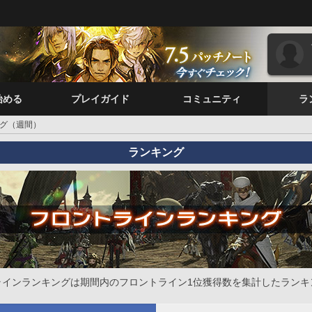
始める
プレイガイド
コミュニティ
ラ
グ（週間）
ランキング
ラインランキングは期間内のフロントライン1位獲得数を集計したランキ