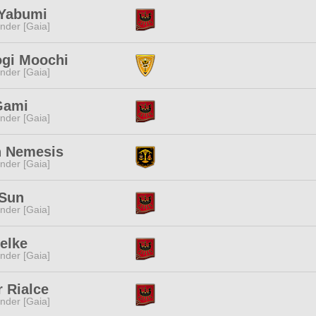
 Yabumi
nder [Gaia]
gi Moochi
nder [Gaia]
Gami
nder [Gaia]
n Nemesis
nder [Gaia]
 Sun
nder [Gaia]
elke
nder [Gaia]
r Rialce
nder [Gaia]