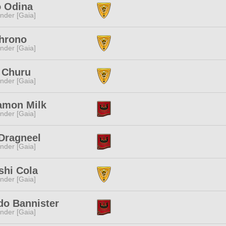
o Odina
nder [Gaia]
Chrono
nder [Gaia]
 Churu
nder [Gaia]
amon Milk
nder [Gaia]
Dragneel
nder [Gaia]
shi Cola
nder [Gaia]
do Bannister
nder [Gaia]