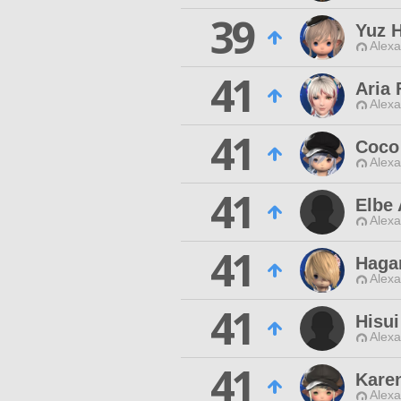
39
Yuz 
Alexa
41
Aria 
Alexa
41
Coco
Alexa
41
Elbe 
Alexa
41
Haga
Alexa
41
Hisui
Alexa
41
Karen
Alexa