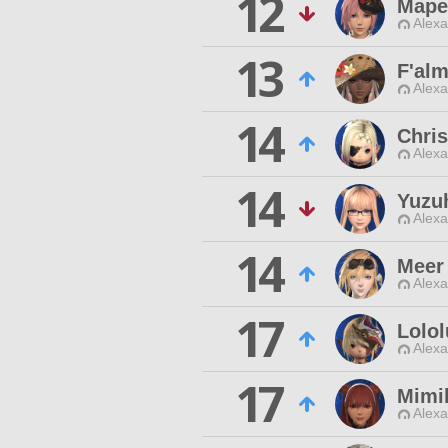
12
Mape
Alexa
13
F'alm
Alexa
14
Chris
Alexa
14
Yuzu
Alexa
14
Meer
Alexa
17
Lolol
Alexa
17
Mimi
Alexa