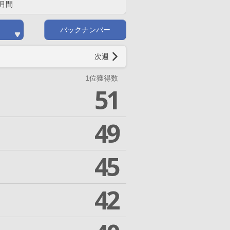
月間
バックナンバー
次週
1位獲得数
51
49
45
42