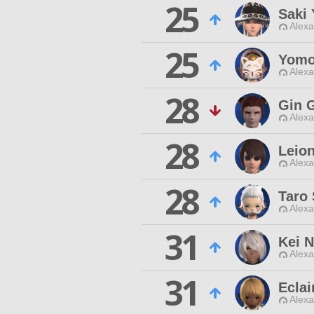
25
Saki
Alexa
25
Yomo
Alexa
28
Gin 
Alexa
28
Leio
Alexa
28
Taro
Alexa
31
Kei N
Alexa
31
Eclai
Alexa