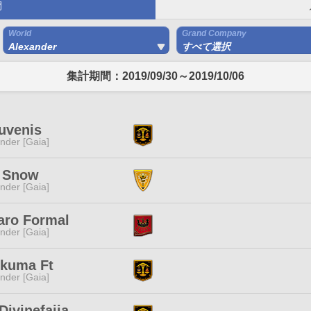
間
World
Grand Company
Alexander
すべて選択
集計期間：2019/09/30～2019/10/06
uvenis
nder [Gaia]
 Snow
nder [Gaia]
aro Formal
nder [Gaia]
okuma Ft
nder [Gaia]
Divinefaija