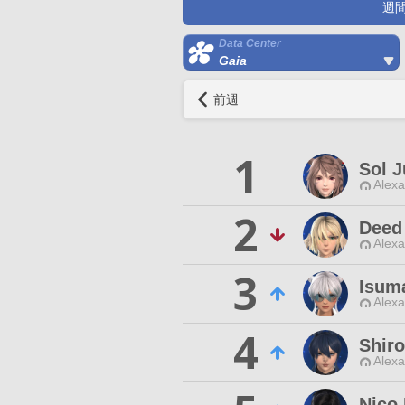
週
Data Center
Gaia
前週
1
Sol J
Alexa
2
Deed
Alexa
3
Isum
Alexa
4
Shir
Alexa
Nico 