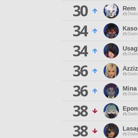
30
Rem 
Diabo
34
Kaso
Diabo
34
Usagi
Diabo
36
Azzi
Diabo
36
Mina
Diabo
38
Epon
Diabo
38
Lasa
Diabo