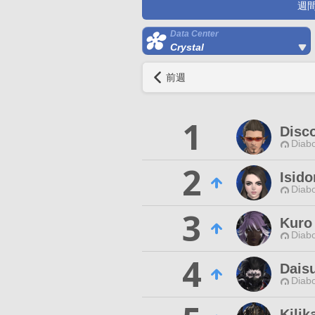
週
Data Center
Crystal
前週
1
Disc
Diabo
2
Isido
Diabo
3
Kuro
Diabo
4
Dais
Diabo
Kilik