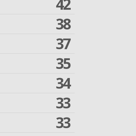
42
38
37
35
34
33
33