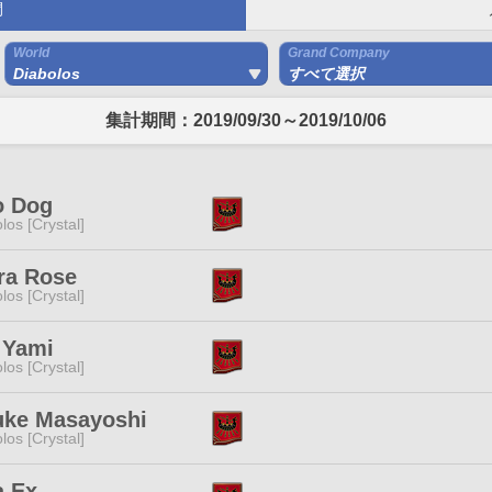
間
World
Grand Company
Diabolos
すべて選択
集計期間：2019/09/30～2019/10/06
o Dog
los [Crystal]
ra Rose
los [Crystal]
 Yami
los [Crystal]
uke Masayoshi
los [Crystal]
a Ex