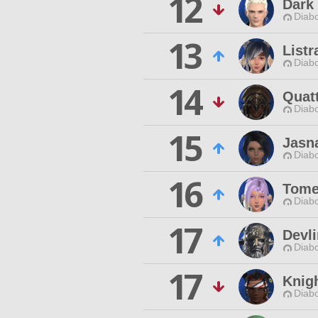
12
Dark
Diabo
13
Listr
Diabo
14
Quat
Diabo
15
Jasn
Diabo
16
Tome
Diabo
17
Devl
Diabo
17
Knig
Diabo