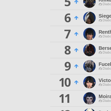
5
Diabo
6
Sieg
Diabo
7
Renth
Diabo
8
Bers
Diabo
9
Fuce
Diabo
10
Victo
Diabo
11
Moira
Diabo