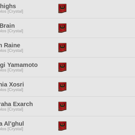
Thighs
los [Crystal]
Brain
los [Crystal]
n Raine
los [Crystal]
agi Yamamoto
los [Crystal]
ia Xosri
los [Crystal]
raha Exarch
los [Crystal]
 Al'ghul
los [Crystal]