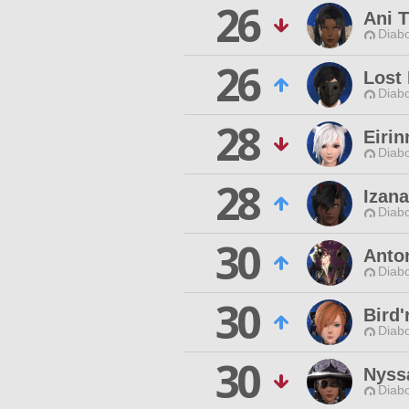
26
Ani 
Diabo
26
Lost 
Diabo
28
Eirin
Diabo
28
Izan
Diabo
30
Anton
Diabo
30
Bird'
Diabo
30
Nyssa
Diabo