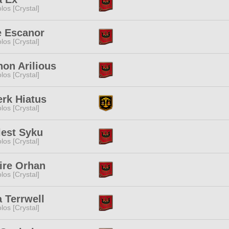
los [Crystal]
e Escanor
los [Crystal]
on Arilious
los [Crystal]
erk Hiatus
los [Crystal]
lest Syku
los [Crystal]
ire Orhan
los [Crystal]
 Terrwell
los [Crystal]