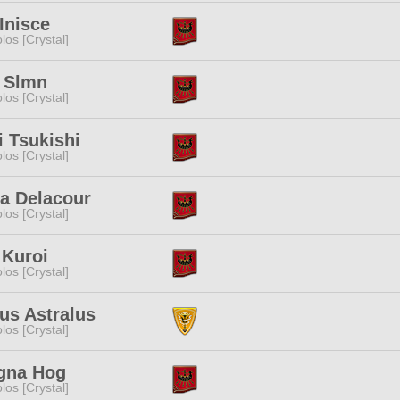
Inisce
los [Crystal]
 Slmn
los [Crystal]
 Tsukishi
los [Crystal]
za Delacour
los [Crystal]
 Kuroi
los [Crystal]
us Astralus
los [Crystal]
gna Hog
los [Crystal]