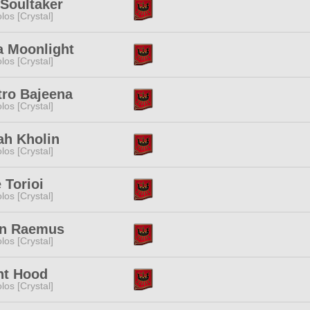
 Soultaker
los [Crystal]
a Moonlight
los [Crystal]
tro Bajeena
los [Crystal]
ah Kholin
los [Crystal]
 Torioi
los [Crystal]
in Raemus
los [Crystal]
ht Hood
los [Crystal]