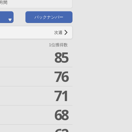
月間
バックナンバー
次週
1位獲得数
85
76
71
68