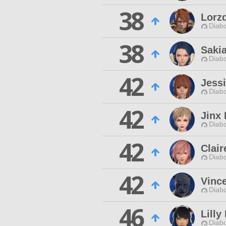
38
Lorz
Diabo
38
Sakia
Diabo
42
Jessi
Diabo
42
Jinx 
Diabo
42
Clair
Diabo
42
Vinc
Diabo
46
Lilly
Diabo