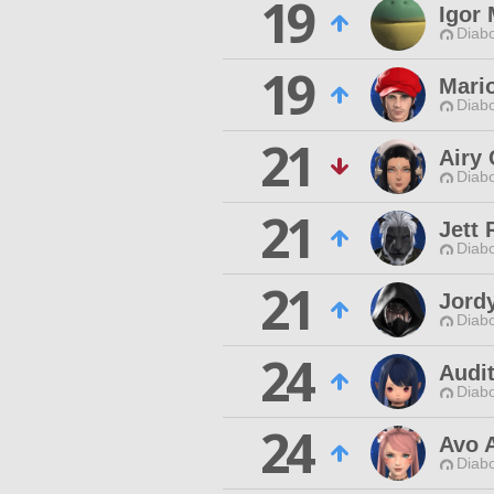
19
Igor
Diabo
19
Mario
Diabo
21
Airy 
Diabo
21
Jett 
Diabo
21
Jord
Diabo
24
Audi
Diabo
24
Avo 
Diabo