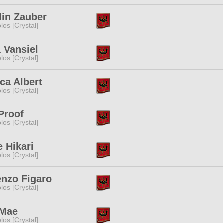
din Zauber
los [Crystal]
 Vansiel
los [Crystal]
ca Albert
los [Crystal]
Proof
los [Crystal]
e Hikari
los [Crystal]
enzo Figaro
los [Crystal]
 Mae
los [Crystal]