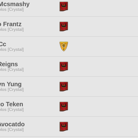
 Mcsmashy
los [Crystal]
 Frantz
los [Crystal]
Cc
los [Crystal]
Reigns
los [Crystal]
yn Yung
los [Crystal]
to Teken
los [Crystal]
Avocatdo
los [Crystal]