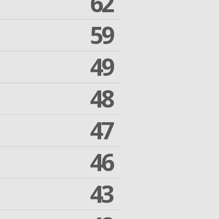
62
59
49
48
47
46
43