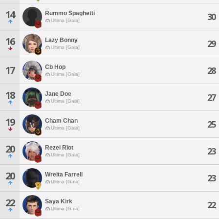
14
Rummo Spaghetti
30
Ultima [Gaia]
16
Lazy Bonny
29
Ultima [Gaia]
Cb Hop
17
28
Ultima [Gaia]
18
Jane Doe
27
Ultima [Gaia]
19
Cham Chan
25
Ultima [Gaia]
20
Rezel Riot
23
Ultima [Gaia]
20
Wreita Farrell
23
Ultima [Gaia]
22
Saya Kirk
22
Ultima [Gaia]