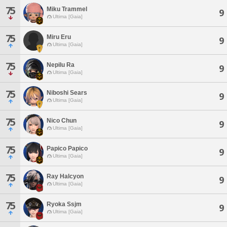
75
Miku Trammel
9
Ultima [Gaia]
75
Miru Eru
9
Ultima [Gaia]
75
Nepilu Ra
9
Ultima [Gaia]
75
Niboshi Sears
9
Ultima [Gaia]
75
Nico Chun
9
Ultima [Gaia]
75
Papico Papico
9
Ultima [Gaia]
75
Ray Halcyon
9
Ultima [Gaia]
75
Ryoka Ssjm
9
Ultima [Gaia]