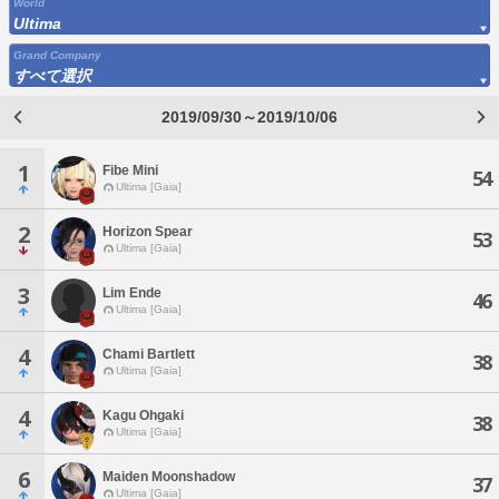
World
Ultima
Grand Company
すべて選択
2019/09/30～2019/10/06
1
Fibe Mini
54
Ultima [Gaia]
2
Horizon Spear
53
Ultima [Gaia]
3
Lim Ende
46
Ultima [Gaia]
4
Chami Bartlett
38
Ultima [Gaia]
4
Kagu Ohgaki
38
Ultima [Gaia]
6
Maiden Moonshadow
37
Ultima [Gaia]