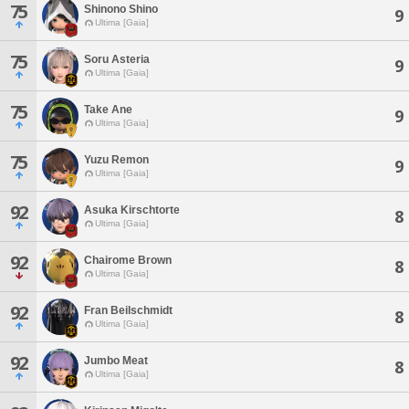
75
Shinono Shino
9
Ultima [Gaia]
75
Soru Asteria
9
Ultima [Gaia]
75
Take Ane
9
Ultima [Gaia]
75
Yuzu Remon
9
Ultima [Gaia]
92
Asuka Kirschtorte
8
Ultima [Gaia]
92
Chairome Brown
8
Ultima [Gaia]
92
Fran Beilschmidt
8
Ultima [Gaia]
92
Jumbo Meat
8
Ultima [Gaia]