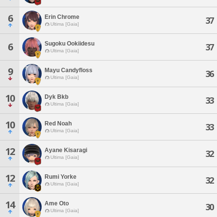
6
Erin Chrome
37
Ultima [Gaia]
Sugoku Ookiidesu
6
37
Ultima [Gaia]
9
Mayu Candyfloss
36
Ultima [Gaia]
10
Dyk Bkb
33
Ultima [Gaia]
10
Red Noah
33
Ultima [Gaia]
12
Ayane Kisaragi
32
Ultima [Gaia]
12
Rumi Yorke
32
Ultima [Gaia]
14
Ame Oto
30
Ultima [Gaia]