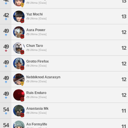
13
Ultima [Gaia]
42
Yuz Mochi
13
Ultima [Gaia]
49
Aura Power
12
Ultima [Gaia]
49
Chun Taro
12
Ultima [Gaia]
49
Grotto Firefox
12
Ultima [Gaia]
49
Nebbiknod Azarasyn
12
Ultima [Gaia]
49
Ruis Enduro
12
Ultima [Gaia]
54
Anastasia Mk
11
Ultima [Gaia]
54
Ao Formylife
11