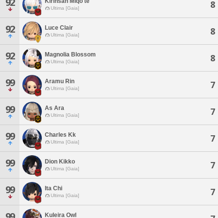
92
Kirinsan Miqo'te
8
Ultima [Gaia]
92
Luce Clair
8
Ultima [Gaia]
92
Magnolia Blossom
8
Ultima [Gaia]
99
Aramu Rin
7
Ultima [Gaia]
99
As Ara
7
Ultima [Gaia]
99
Charles Kk
7
Ultima [Gaia]
99
Dion Kikko
7
Ultima [Gaia]
99
Ita Chi
7
Ultima [Gaia]
99
Kuleira Owl