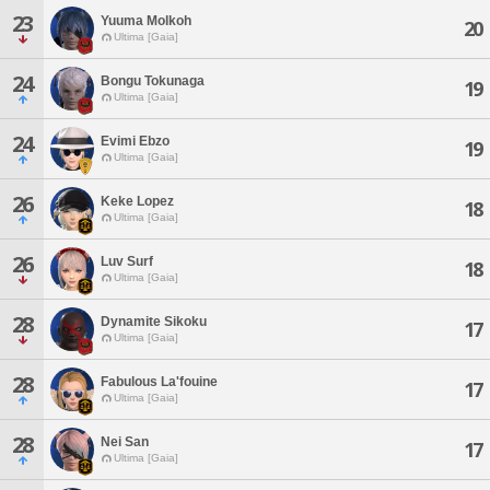
23
Yuuma Molkoh
20
Ultima [Gaia]
24
Bongu Tokunaga
19
Ultima [Gaia]
24
Evimi Ebzo
19
Ultima [Gaia]
26
Keke Lopez
18
Ultima [Gaia]
26
Luv Surf
18
Ultima [Gaia]
28
Dynamite Sikoku
17
Ultima [Gaia]
28
Fabulous La'fouine
17
Ultima [Gaia]
28
Nei San
17
Ultima [Gaia]