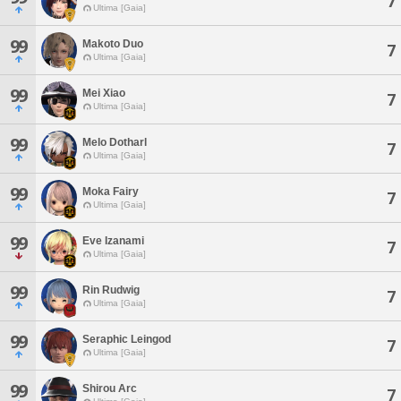
7
Ultima [Gaia]
99
Makoto Duo
7
Ultima [Gaia]
99
Mei Xiao
7
Ultima [Gaia]
99
Melo Dotharl
7
Ultima [Gaia]
99
Moka Fairy
7
Ultima [Gaia]
99
Eve Izanami
7
Ultima [Gaia]
99
Rin Rudwig
7
Ultima [Gaia]
99
Seraphic Leingod
7
Ultima [Gaia]
99
Shirou Arc
7