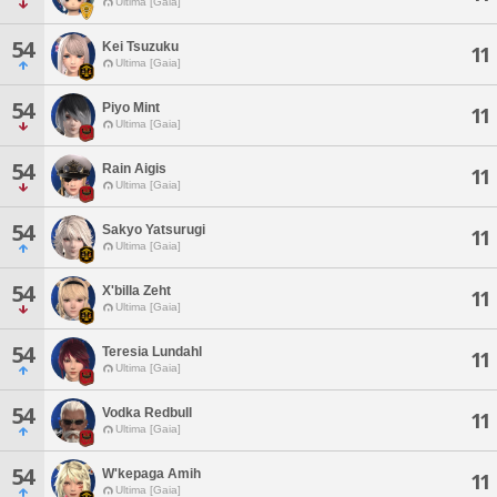
Ultima [Gaia]
54
Kei Tsuzuku
11
Ultima [Gaia]
54
Piyo Mint
11
Ultima [Gaia]
54
Rain Aigis
11
Ultima [Gaia]
54
Sakyo Yatsurugi
11
Ultima [Gaia]
54
X'billa Zeht
11
Ultima [Gaia]
54
Teresia Lundahl
11
Ultima [Gaia]
54
Vodka Redbull
11
Ultima [Gaia]
54
W'kepaga Amih
11
Ultima [Gaia]