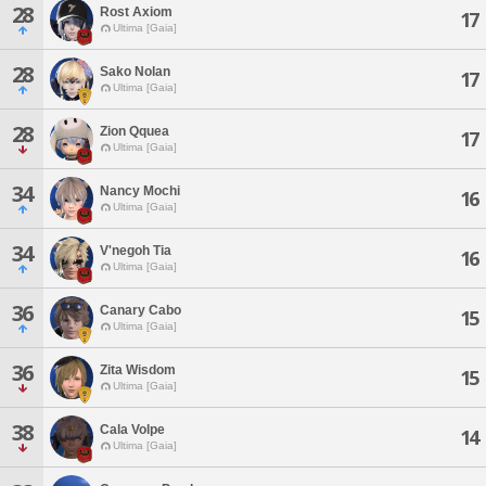
28
Rost Axiom
17
Ultima [Gaia]
28
Sako Nolan
17
Ultima [Gaia]
28
Zion Qquea
17
Ultima [Gaia]
34
Nancy Mochi
16
Ultima [Gaia]
34
V'negoh Tia
16
Ultima [Gaia]
36
Canary Cabo
15
Ultima [Gaia]
36
Zita Wisdom
15
Ultima [Gaia]
38
Cala Volpe
14
Ultima [Gaia]