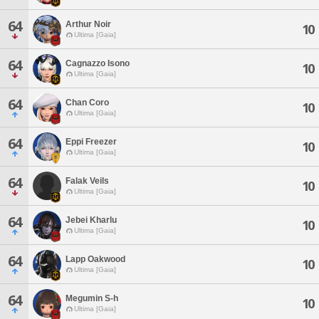
64
Arthur Noir
10
Ultima [Gaia]
64
Cagnazzo Isono
10
Ultima [Gaia]
64
Chan Coro
10
Ultima [Gaia]
64
Eppi Freezer
10
Ultima [Gaia]
64
Falak Veils
10
Ultima [Gaia]
64
Jebei Kharlu
10
Ultima [Gaia]
64
Lapp Oakwood
10
Ultima [Gaia]
64
Megumin S-h
10
Ultima [Gaia]