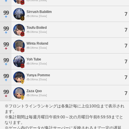
Ultima [Gaia]
99
Sirrush Babilim
7
Ultima [Gaia]
99
Toufu Boiled
7
Ultima [Gaia]
99
Winta Roland
7
Ultima [Gaia]
99
Yoh Tube
7
Ultima [Gaia]
99
Yunya Pomme
7
Ultima [Gaia]
99
Zaza Qoo
7
Ultima [Gaia]
※フロントラインランキングは各集計毎に上位100位まで表示され
ます。
※集計期間は毎週月曜日午前9:00～次の月曜日午前8:59:59までと
なります。
※ゲーム内のデータが集計サーバーに反映されるまで一定の遅延