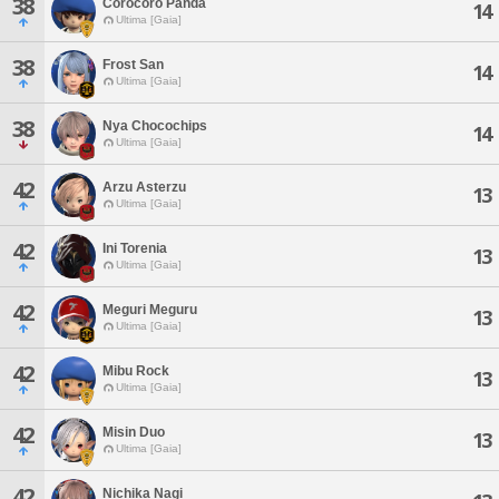
38
Corocoro Panda
14
Ultima [Gaia]
38
Frost San
14
Ultima [Gaia]
38
Nya Chocochips
14
Ultima [Gaia]
42
Arzu Asterzu
13
Ultima [Gaia]
42
Ini Torenia
13
Ultima [Gaia]
42
Meguri Meguru
13
Ultima [Gaia]
42
Mibu Rock
13
Ultima [Gaia]
42
Misin Duo
13
Ultima [Gaia]
42
Nichika Nagi