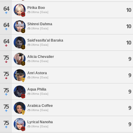
64
Pirika Boo
10
Ultima [Gaia]
64
Shinrei Dahma
10
Ultima [Gaia]
64
Said'easifa'al Baraka
10
Ultima [Gaia]
75
Alicia Chevalier
9
Ultima [Gaia]
75
Anri Astora
9
Ultima [Gaia]
75
Aqua Philia
9
Ultima [Gaia]
75
Arabica Coffee
9
Ultima [Gaia]
75
Lyrical Nanoha
9
Ultima [Gaia]