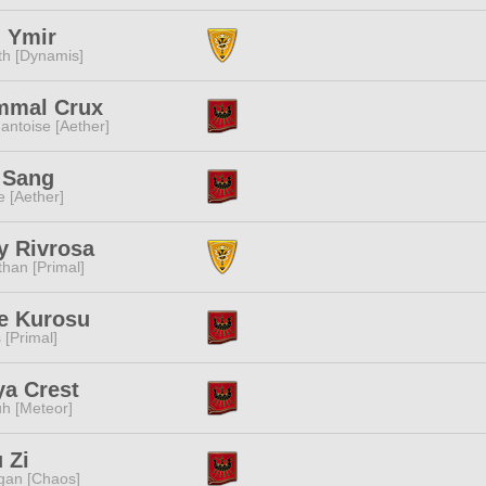
 Ymir
ith [Dynamis]
mmal Crux
ntoise [Aether]
 Sang
e [Aether]
y Rivrosa
than [Primal]
e Kurosu
 [Primal]
ya Crest
h [Meteor]
 Zi
gan [Chaos]