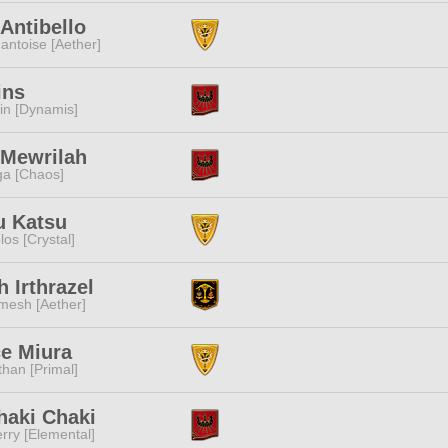
 Antibello
ntoise [Aether]
ins
n [Dynamis]
 Mewrilah
a [Chaos]
u Katsu
los [Crystal]
h Irthrazel
mesh [Aether]
e Miura
than [Primal]
haki Chaki
rry [Elemental]