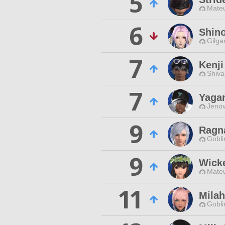
5
Mateu
6
Shin
Gilga
7
Kenji
Shiva 
7
Yaga
Jenov
9
Ragn
Gobli
9
Wicke
Mateu
11
Mila
Gobli