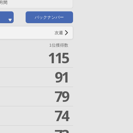
月間
バックナンバー
次週
1位獲得数
115
91
79
74