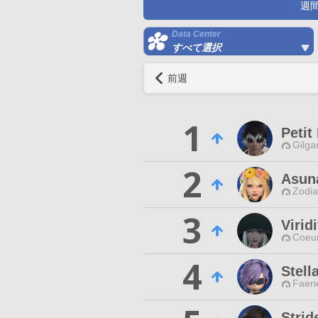
週
Data Center
すべて選択
前週
1
Petit
Gilga
2
Asun
Zodia
3
Virid
Coeur
4
Stell
Faeri
Strid