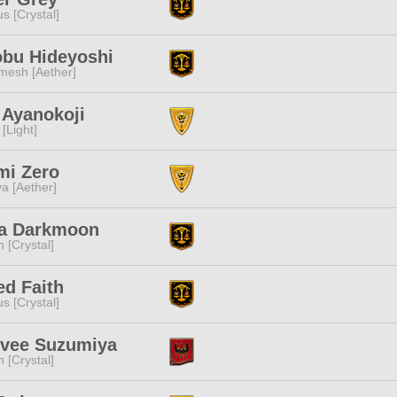
s [Crystal]
obu Hideyoshi
mesh [Aether]
 Ayanokoji
[Light]
mi Zero
a [Aether]
a Darkmoon
n [Crystal]
d Faith
s [Crystal]
hvee Suzumiya
n [Crystal]