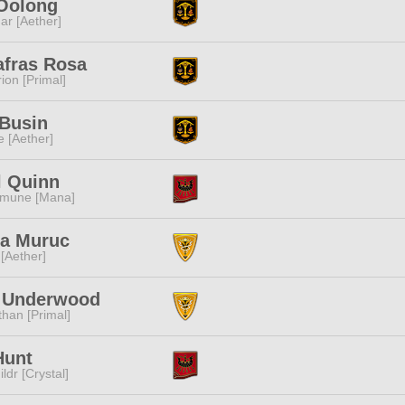
 Oolong
ar [Aether]
afras Rosa
ion [Primal]
Busin
e [Aether]
l Quinn
mune [Mana]
ia Muruc
 [Aether]
 Underwood
than [Primal]
Hunt
ldr [Crystal]