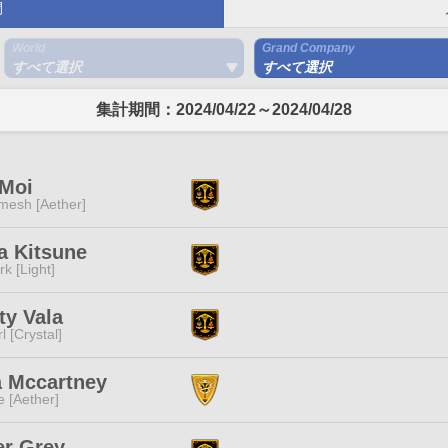
間
World
Grand Company
すべて選択
すべて選択
集計期間：2024/04/22～2024/04/28
 Moi
mesh [Aether]
a Kitsune
rk [Light]
ity Vala
l [Crystal]
a Mccartney
e [Aether]
er Grey