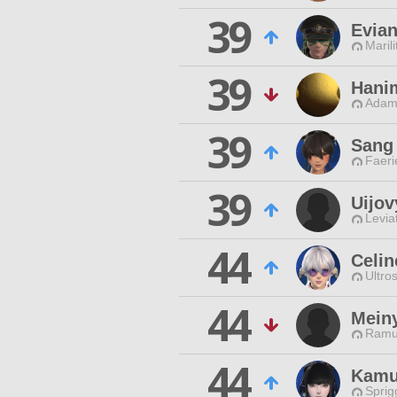
39
Evian
Maril
39
Hani
Adama
39
Sang
Faeri
39
Uijov
Levia
44
Celin
Ultros
44
Mein
Ramu
44
Kamu
Sprig