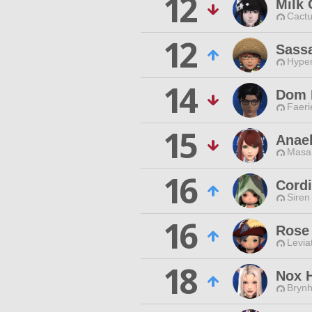
12
Milk
Cactu
12
Sass
Hyper
14
Dom 
Faeri
15
Anae
Masa
16
Cord
Siren
16
Rose
Levia
18
Nox 
Brynhi