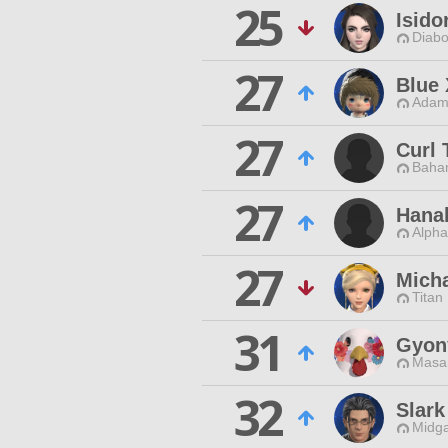
25
Isido
Diabo
27
Blue
Adama
27
Curl 
Baham
27
Hana
Alpha
27
Mich
Titan
31
Gyon
Masa
32
Slark
Midga