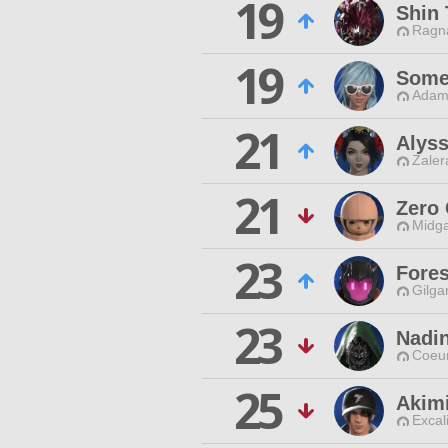
19
Shin 
Ragna
19
Some
Adama
21
Alyss
Zaler
21
Zero
Midga
23
Fores
Gilga
23
Nadi
Coeur
25
Akim
Excal