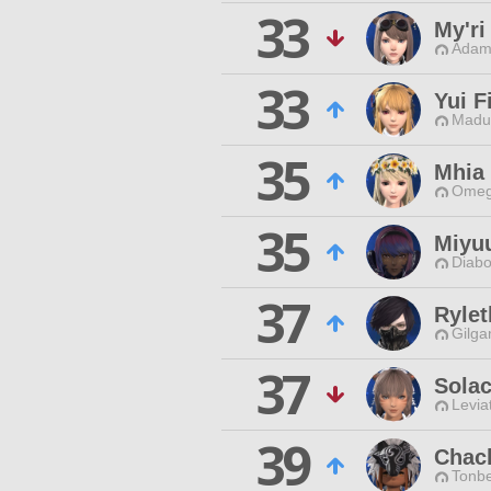
33
My'ri
Adama
33
Yui F
Madui
35
Mhia
Omeg
35
Miyu
Diabo
37
Rylet
Gilga
37
Solac
Levia
39
Chac
Tonbe