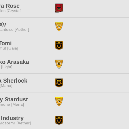
ra Rose
los [Crystal]
 Xv
ntoise [Aether]
Tomi
ut [Gaia]
ko Arasaka
 [Light]
a Sherlock
 [Mana]
y Stardust
mune [Mana]
 Industry
rdsormr [Aether]