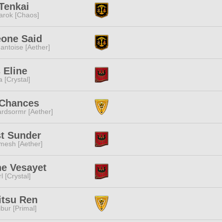
Tenkai
rok [Chaos]
one Said
ntoise [Aether]
 Eline
a [Crystal]
 Chances
rdsormr [Aether]
t Sunder
mesh [Aether]
ne Vesayet
l [Crystal]
itsu Ren
ibur [Primal]