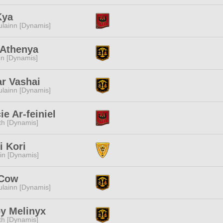
Kya
lainn [Dynamis]
 Athenya
n [Dynamis]
r Vashai
lainn [Dynamis]
ie Ar-feiniel
ith [Dynamis]
i Kori
n [Dynamis]
Cow
lainn [Dynamis]
y Melinyx
ith [Dynamis]