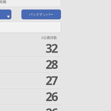
月間
バックナンバー
1位獲得数
32
28
27
26