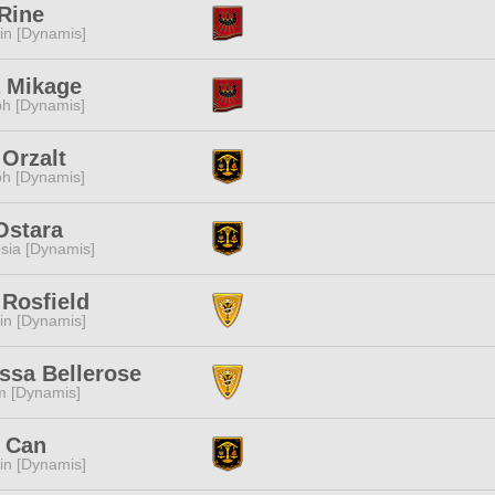
Rine
n [Dynamis]
a Mikage
h [Dynamis]
Orzalt
h [Dynamis]
Ostara
esia [Dynamis]
 Rosfield
n [Dynamis]
essa Bellerose
m [Dynamis]
 Can
n [Dynamis]