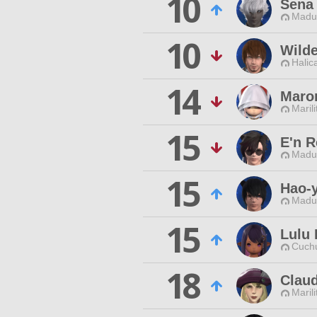
10
Sena
Madui
10
Wilde
Halic
14
Maro
Maril
15
E'n 
Madui
15
Hao-y
Madui
15
Lulu 
Cuchu
18
Claud
Maril