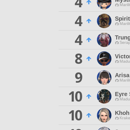
4
Maril
4
Spir
Maril
4
Trun
Serap
8
Victo
Madui
9
Arisa
Maril
10
Eyre 
Madui
10
Khoh
Krake