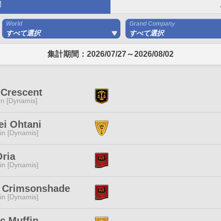
間
World
Grand Company
すべて選択
すべて選択
集計期間：2026/07/27～2026/08/02
 Crescent
n [Dynamis]
ei Ohtani
n [Dynamis]
ria
n [Dynamis]
a Crimsonshade
n [Dynamis]
c Muffin