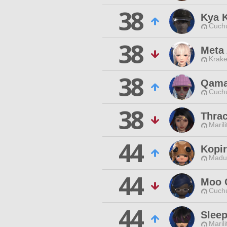
38
Kya 
Cuchu
38
Meta
Krake
38
Qama
Cuchu
38
Thrac
Maril
44
Kopir
Madui
44
Moo 
Cuchu
44
Sleep
Maril