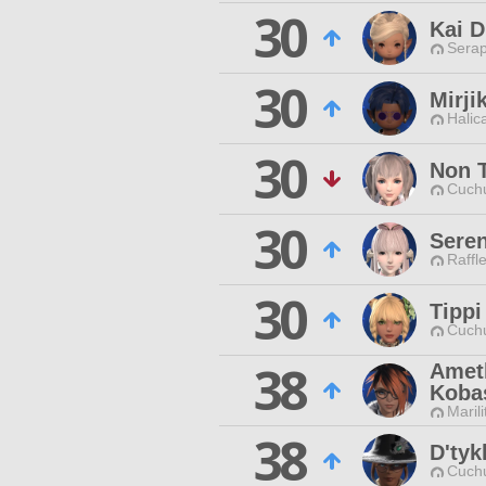
30
Kai D
Serap
30
Mirji
Halic
30
Non 
Cuchu
30
Seren
Raffl
30
Tippi
Cuchu
38
Amet
Koba
Maril
38
D'tyk
Cuchu