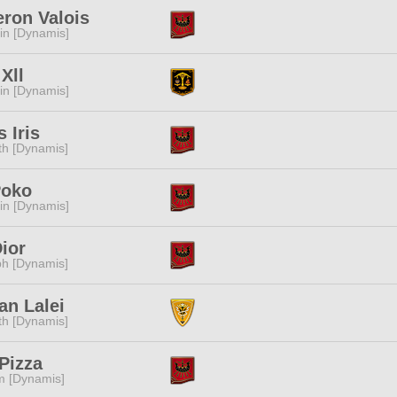
ron Valois
n [Dynamis]
Xll
n [Dynamis]
s Iris
ith [Dynamis]
Poko
n [Dynamis]
ior
h [Dynamis]
an Lalei
ith [Dynamis]
 Pizza
m [Dynamis]