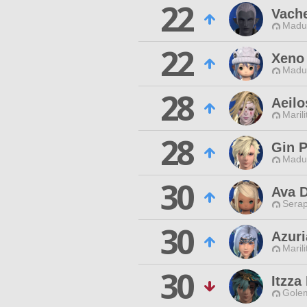
22
Vache
Madui
22
Xeno 
Madui
28
Aeilo
Maril
28
Gin 
Madui
30
Ava D
Serap
30
Azuri
Maril
30
Itzza
Gole