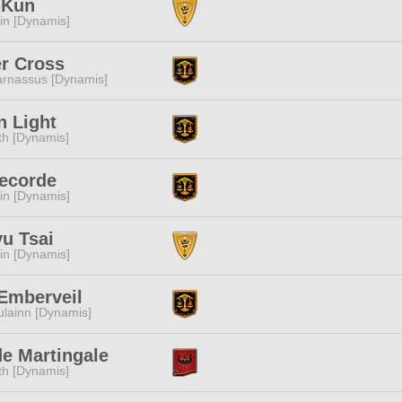
 Kun
n [Dynamis]
r Cross
arnassus [Dynamis]
n Light
ith [Dynamis]
Recorde
n [Dynamis]
u Tsai
n [Dynamis]
Emberveil
lainn [Dynamis]
e Martingale
ith [Dynamis]