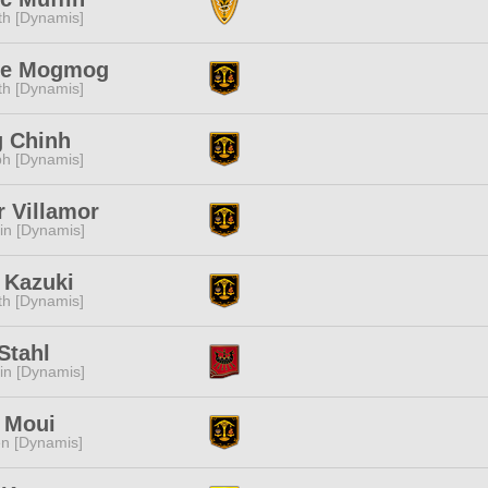
ith [Dynamis]
ite Mogmog
ith [Dynamis]
g Chinh
h [Dynamis]
r Villamor
n [Dynamis]
 Kazuki
ith [Dynamis]
Stahl
n [Dynamis]
 Moui
n [Dynamis]