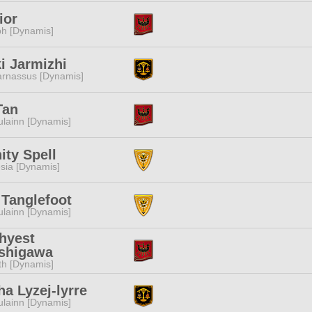
ior
h [Dynamis]
ki Jarmizhi
arnassus [Dynamis]
Tan
lainn [Dynamis]
ity Spell
esia [Dynamis]
 Tanglefoot
lainn [Dynamis]
hyest
shigawa
ith [Dynamis]
ha Lyzej-lyrre
lainn [Dynamis]