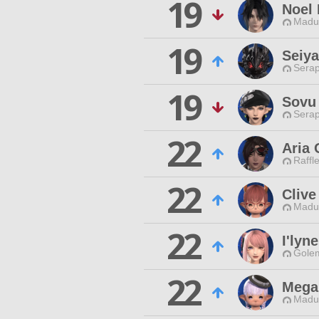
19
Noel 
Madui
19
Seiy
Serap
19
Sovu 
Serap
22
Aria 
Raffl
22
Clive
Madui
22
I'lyn
Gole
22
Mega
Madui