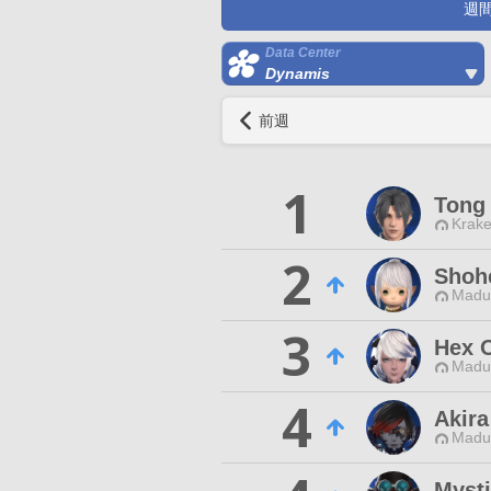
週
Data Center
Dynamis
前週
1
Tong
Krake
2
Shoh
Madui
3
Hex O
Madui
4
Akir
Madui
Mysti