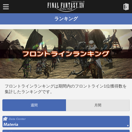
ランキング
フロントラインランキングは期間内のフロントライン1位獲得数を
集計したランキングです。
週間
月間
Data Center
Materia