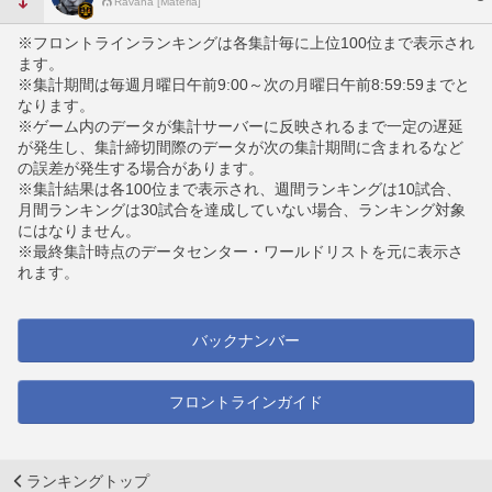
Ravana [Materia]
※フロントラインランキングは各集計毎に上位100位まで表示され
ます。
※集計期間は毎週月曜日午前9:00～次の月曜日午前8:59:59までと
なります。
※ゲーム内のデータが集計サーバーに反映されるまで一定の遅延
が発生し、集計締切間際のデータが次の集計期間に含まれるなど
の誤差が発生する場合があります。
※集計結果は各100位まで表示され、週間ランキングは10試合、
月間ランキングは30試合を達成していない場合、ランキング対象
にはなりません。
※最終集計時点のデータセンター・ワールドリストを元に表示さ
れます。
バックナンバー
フロントラインガイド
ランキングトップ