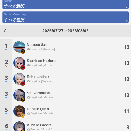
World
すべて選択
Grand Company
すべて選択
2026/07/27～2026/08/02
1
Netneto San
16
Bismarck [Materia]
2
Scarlette Harlette
13
Sephirot [Materia]
3
Erika Lindner
12
Sophia [Materia]
3
Stu Vermillion
12
Sephirot [Materia]
5
Dani'lle Quah
11
Sephirot [Materia]
6
Audere Facere
9
Zurvan [Materia]