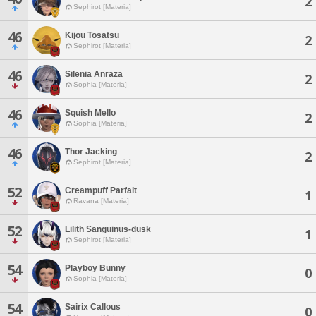
2
Sephirot [Materia]
46
Kijou Tosatsu
2
Sephirot [Materia]
46
Silenia Anraza
2
Sophia [Materia]
46
Squish Mello
2
Sophia [Materia]
46
Thor Jacking
2
Sephirot [Materia]
52
Creampuff Parfait
1
Ravana [Materia]
52
Lilith Sanguinus-dusk
1
Sephirot [Materia]
54
Playboy Bunny
0
Sophia [Materia]
54
Sairix Callous
0