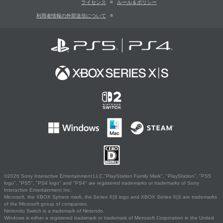
ライセンス
ルール＆ポリシー
利用者情報の外部送信について
©2026 Sony Interactive Entertainment LLC."PlayStation Family Mark", "PlayStation", "PS5
logo", "PS5", "PS4 logo" and "PS4" are registered trademarks or trademarks of Sony
Interactive Entertainment Inc.
Microsoft, the XBOX Sphere mark, the Series X|S logo and XBOX Series X|S are trademarks
of the Microsoft group of companies.
Nintendo Switch is a trademark of Nintendo.
Windows is either a registered trademark or trademark of Microsoft Corporation in the United