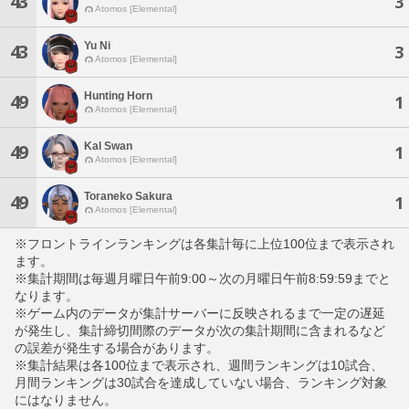
43
3
Atomos [Elemental]
Yu Ni
43
3
Atomos [Elemental]
Hunting Horn
49
1
Atomos [Elemental]
Kal Swan
49
1
Atomos [Elemental]
Toraneko Sakura
49
1
Atomos [Elemental]
※フロントラインランキングは各集計毎に上位100位まで表示され
ます。
※集計期間は毎週月曜日午前9:00～次の月曜日午前8:59:59までと
なります。
※ゲーム内のデータが集計サーバーに反映されるまで一定の遅延
が発生し、集計締切間際のデータが次の集計期間に含まれるなど
の誤差が発生する場合があります。
※集計結果は各100位まで表示され、週間ランキングは10試合、
月間ランキングは30試合を達成していない場合、ランキング対象
にはなりません。