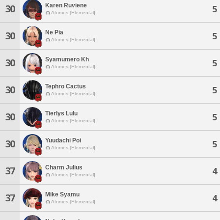
Karen Ruviene
30
5
Atomos [Elemental]
Ne Pia
30
5
Atomos [Elemental]
Syamumero Kh
30
5
Atomos [Elemental]
Tephro Cactus
30
5
Atomos [Elemental]
Tierlys Lulu
30
5
Atomos [Elemental]
Yuudachi Poi
30
5
Atomos [Elemental]
Charm Julius
37
4
Atomos [Elemental]
Mike Syamu
37
4
Atomos [Elemental]