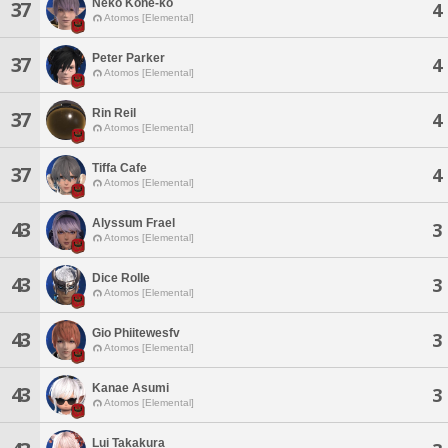
Neko Kone-ko
37
4
Atomos [Elemental]
Peter Parker
37
4
Atomos [Elemental]
Rin Reil
37
4
Atomos [Elemental]
Tiffa Cafe
37
4
Atomos [Elemental]
Alyssum Frael
43
3
Atomos [Elemental]
Dice Rolle
43
3
Atomos [Elemental]
Gio Phiitewesfv
43
3
Atomos [Elemental]
Kanae Asumi
43
3
Atomos [Elemental]
Lui Takakura