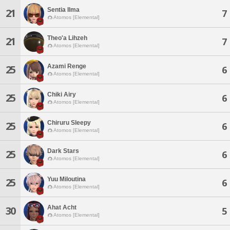
Sentia Ilma
21
7
Atomos [Elemental]
Theo'a Lihzeh
21
7
Atomos [Elemental]
Azami Renge
25
6
Atomos [Elemental]
Chiki Airy
25
6
Atomos [Elemental]
Chiruru Sleepy
25
6
Atomos [Elemental]
Dark Stars
25
6
Atomos [Elemental]
Yuu Miloutina
25
6
Atomos [Elemental]
Ahat Acht
30
5
Atomos [Elemental]