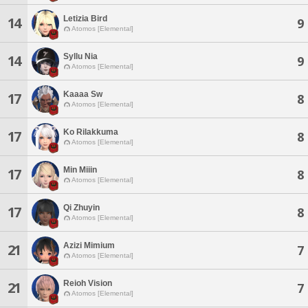
Letizia Bird
14
9
Atomos [Elemental]
Syllu Nia
14
9
Atomos [Elemental]
Kaaaa Sw
17
8
Atomos [Elemental]
Ko Rilakkuma
17
8
Atomos [Elemental]
Min Miiin
17
8
Atomos [Elemental]
Qi Zhuyin
17
8
Atomos [Elemental]
Azizi Mimium
21
7
Atomos [Elemental]
Reioh Vision
21
7
Atomos [Elemental]