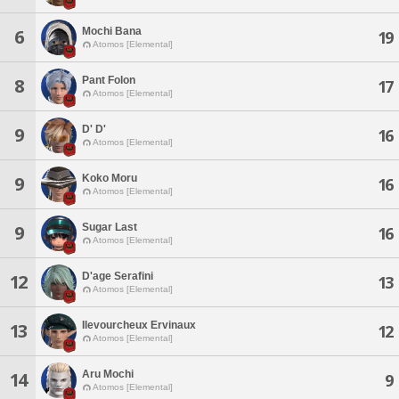
Mochi Bana
6
19
Atomos [Elemental]
Pant Folon
8
17
Atomos [Elemental]
D' D'
9
16
Atomos [Elemental]
Koko Moru
9
16
Atomos [Elemental]
Sugar Last
9
16
Atomos [Elemental]
D'age Serafini
12
13
Atomos [Elemental]
Ilevourcheux Ervinaux
13
12
Atomos [Elemental]
Aru Mochi
14
9
Atomos [Elemental]