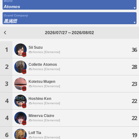
World
Atomos
Grand Company
黒渦団
2026/07/27～2026/08/02
Sii Suzu
1
36
Atomos [Elemental]
Collette Atomos
2
28
Atomos [Elemental]
Kotetsu Mugen
3
23
Atomos [Elemental]
Hoshino Ken
4
22
Atomos [Elemental]
Minerva Claire
4
22
Atomos [Elemental]
Lolf Tia
6
19
Atomos [Elemental]