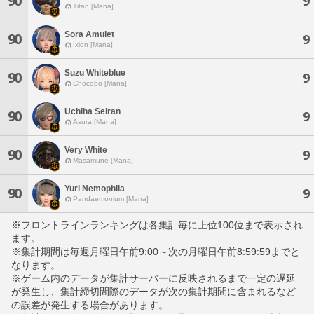
90
9
Titan [Mana]
Sora Amulet
90
9
Ixion [Mana]
Suzu Whiteblue
90
9
Chocobo [Mana]
Uchiha Seiran
90
9
Asura [Mana]
Very White
90
9
Masamune [Mana]
Yuri Nemophila
90
9
Pandaemonium [Mana]
※フロントラインランキングは各集計毎に上位100位まで表示され
ます。
※集計期間は毎週月曜日午前9:00～次の月曜日午前8:59:59までと
なります。
※ゲーム内のデータが集計サーバーに反映されるまで一定の遅延
が発生し、集計締切間際のデータが次の集計期間に含まれるなど
の誤差が発生する場合があります。