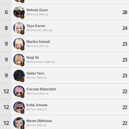
Nekuta Gyan
6
28
Anima [Mana]
Taya Karen
8
24
Chocobo [Mana]
Mariku Somali
9
23
Anima [Mana]
Nagi Sk
9
23
Masamune [Mana]
Saitei Yaro
9
23
Ixion [Mana]
Cocone Blanchett
12
22
Anima [Mana]
Iroha Amane
12
22
Titan [Mana]
Meow Oblivious
12
22
Ixion [Mana]