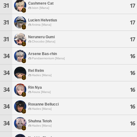
Cashmere Cat
31
17
Ixion [Mana]
Lucien Helvetius
31
17
Anima [Mana]
Neruneru Gumi
31
17
Chocobo [Mana]
Arsene Bas-rhin
34
16
Pandaemonium [Mana]
Rel Relm
34
16
Hades [Mana]
Rin Nya
34
16
Asura [Mana]
Roxanne Bellucci
34
16
Hades [Mana]
Shuhna Tetoh
34
16
Hades [Mana]