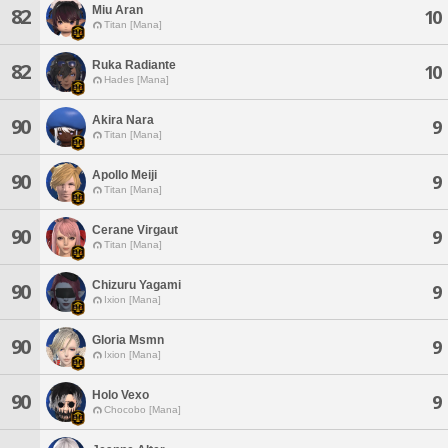
Miu Aran
82
10
Titan [Mana]
Ruka Radiante
82
10
Hades [Mana]
Akira Nara
90
9
Titan [Mana]
Apollo Meiji
90
9
Titan [Mana]
Cerane Virgaut
90
9
Titan [Mana]
Chizuru Yagami
90
9
Ixion [Mana]
Gloria Msmn
90
9
Ixion [Mana]
Holo Vexo
90
9
Chocobo [Mana]