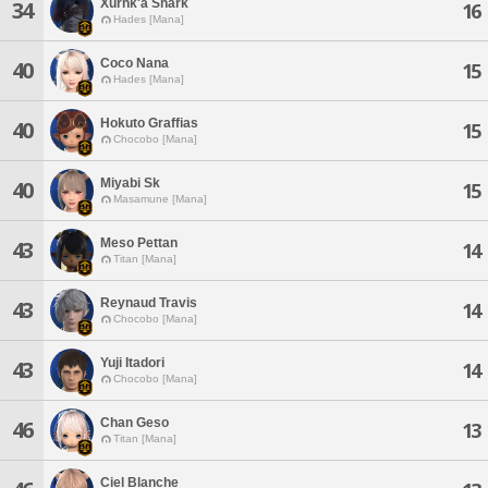
Xurhk'a Shark
34
16
Hades [Mana]
Coco Nana
40
15
Hades [Mana]
Hokuto Graffias
40
15
Chocobo [Mana]
Miyabi Sk
40
15
Masamune [Mana]
Meso Pettan
43
14
Titan [Mana]
Reynaud Travis
43
14
Chocobo [Mana]
Yuji Itadori
43
14
Chocobo [Mana]
Chan Geso
46
13
Titan [Mana]
Ciel Blanche