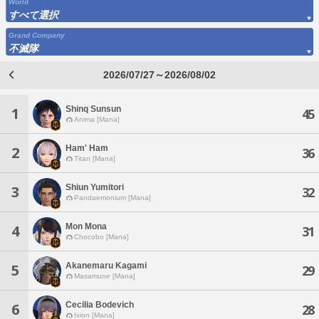
World
すべて選択
Grand Company
不滅隊
2026/07/27～2026/08/02
Shinq Sunsun
1
45
Anima [Mana]
Ham' Ham
2
36
Titan [Mana]
Shiun Yumitori
3
32
Pandaemonium [Mana]
Mon Mona
4
31
Chocobo [Mana]
Akanemaru Kagami
5
29
Masamune [Mana]
Cecilia Bodevich
6
28
Ixion [Mana]