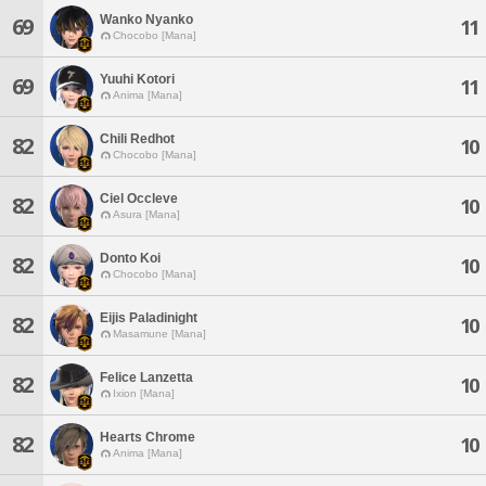
Wanko Nyanko
69
11
Chocobo [Mana]
Yuuhi Kotori
69
11
Anima [Mana]
Chili Redhot
82
10
Chocobo [Mana]
Ciel Occleve
82
10
Asura [Mana]
Donto Koi
82
10
Chocobo [Mana]
Eijis Paladinight
82
10
Masamune [Mana]
Felice Lanzetta
82
10
Ixion [Mana]
Hearts Chrome
82
10
Anima [Mana]