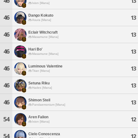
46
13
Ixion [Mana]
Dango Kokuto
46
13
Asura [Mana]
Eclair Witchcraft
46
13
Masamune [Mana]
Hari Bo'
46
13
Masamune [Mana]
Luminous Valentine
46
13
Titan [Mana]
Setuna Riku
46
13
Hades [Mana]
Shimon Steil
46
13
Pandaemonium [Mana]
Aren Falion
54
12
Ixion [Mana]
Cielo Conoscenza
54
12