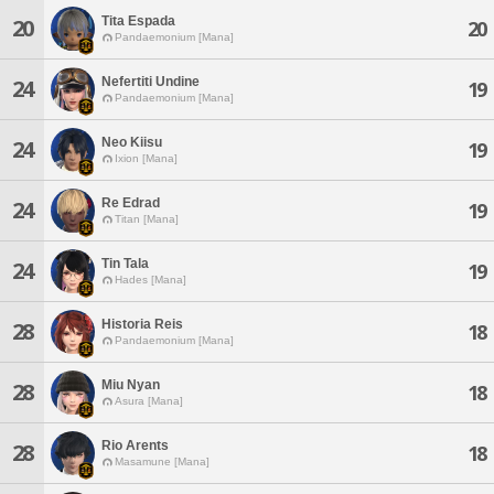
Tita Espada
20
20
Pandaemonium [Mana]
Nefertiti Undine
24
19
Pandaemonium [Mana]
Neo Kiisu
24
19
Ixion [Mana]
Re Edrad
24
19
Titan [Mana]
Tin Tala
24
19
Hades [Mana]
Historia Reis
28
18
Pandaemonium [Mana]
Miu Nyan
28
18
Asura [Mana]
Rio Arents
28
18
Masamune [Mana]