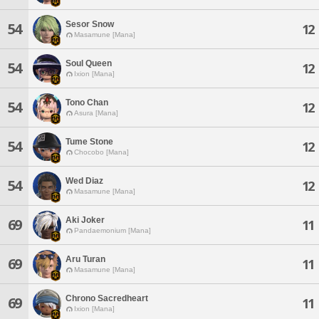
Sesor Snow
54
12
Masamune [Mana]
Soul Queen
54
12
Ixion [Mana]
Tono Chan
54
12
Asura [Mana]
Tume Stone
54
12
Chocobo [Mana]
Wed Diaz
54
12
Masamune [Mana]
Aki Joker
69
11
Pandaemonium [Mana]
Aru Turan
69
11
Masamune [Mana]
Chrono Sacredheart
69
11
Ixion [Mana]