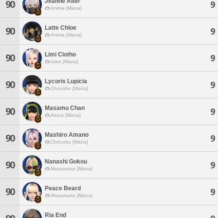
Jeanne Alter
90
9
Anima [Mana]
Latte Chloe
90
9
Anima [Mana]
Limi Clotho
90
9
Ixion [Mana]
Lycoris Lupicia
90
9
Chocobo [Mana]
Masamu Chan
90
9
Asura [Mana]
Mashiro Amano
90
9
Chocobo [Mana]
Nanashi Gokou
90
9
Masamune [Mana]
Peace Beard
90
9
Masamune [Mana]
Ria End