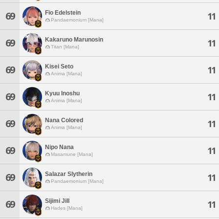
Fio Edelstein
69
11
Pandaemonium [Mana]
Kakaruno Marunosin
69
11
Titan [Mana]
Kisei Seto
69
11
Anima [Mana]
Kyuu Inoshu
69
11
Anima [Mana]
Nana Colored
69
11
Anima [Mana]
Nipo Nana
69
11
Masamune [Mana]
Salazar Slytherin
69
11
Pandaemonium [Mana]
Sijimi Jill
69
11
Hades [Mana]