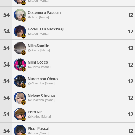
Ixion [Mana]
Cocomero Pasquini
54
12
Titan [Mana]
Hotarusan Macchaaji
54
12
Ixion [Mana]
Milin Ssmilin
54
12
Asura [Mana]
Mimi Cocco
54
12
Anima [Mana]
Muramasa Oboro
54
12
Chocobo [Mana]
Mylene Chronus
54
12
Chocobo [Mana]
Pero Rin
54
12
Hades [Mana]
Ploof Pascal
54
12
Ixion [Mana]