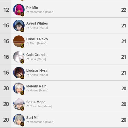
Pik Min
12
22
Masamune [Mana]
Averil Whites
16
21
Anima [Mana]
Chorus Ravo
16
21
Titan [Mana]
Gaia Grande
16
21
Ixion [Mana]
Llednar Hyral
16
21
Anima [Mana]
Melody Rain
20
20
Hades [Mana]
Saku- Mope
20
20
Chocobo [Mana]
Suri Mi
20
20
Masamune [Mana]