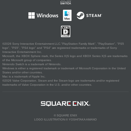
©2026 Sony Interactive Entertainment LLC."PlayStation Family Mark", "PlayStation", "PS5
logo", "PS5", "PS4 logo" and "PS4" are registered trademarks or trademarks of Sony
Interactive Entertainment Inc.
Microsoft, the XBOX Sphere mark, the Series X|S logo and XBOX Series X|S are trademarks
of the Microsoft group of companies.
Nintendo Switch is a trademark of Nintendo.
Windows is either a registered trademark or trademark of Microsoft Corporation in the United
States and/or other countries.
Mac is a trademark of Apple Inc.
©2026 Valve Corporation. Steam and the Steam logo are trademarks and/or registered
trademarks of Valve Corporation in the U.S. and/or other countries.
© SQUARE ENIX
LOGO ILLUSTRATION:© YOSHITAKA AMANO