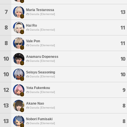
Maria Testarossa
7
13
Garuda [Elemental]
Hai Ro
8
11
Garuda [Elemental]
Vale Pon
8
11
Garuda [Elemental]
Anamaru Dopeness
10
10
Garuda [Elemental]
Seisyu Seasoning
10
10
Garuda [Elemental]
Yota Fukenkou
12
9
Garuda [Elemental]
Akane Nao
13
8
Garuda [Elemental]
Nobori Fumisaki
13
8
Garuda [Elemental]