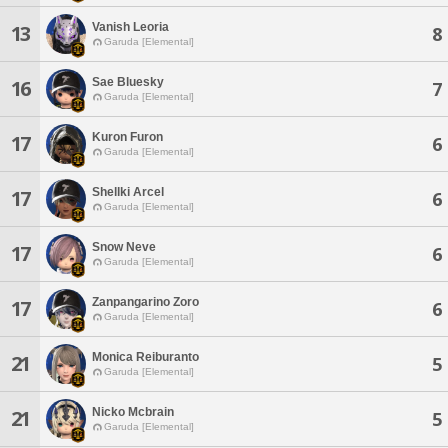
Vanish Leoria
13
8
Garuda [Elemental]
Sae Bluesky
16
7
Garuda [Elemental]
Kuron Furon
17
6
Garuda [Elemental]
Shellki Arcel
17
6
Garuda [Elemental]
Snow Neve
17
6
Garuda [Elemental]
Zanpangarino Zoro
17
6
Garuda [Elemental]
Monica Reiburanto
21
5
Garuda [Elemental]
Nicko Mcbrain
21
5
Garuda [Elemental]