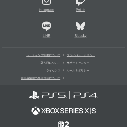
Instagram
Twitch
LINE
Bluesky
レーティング制度について
プライバシーポリシー
著作権について
サポートセンター
ライセンス
ルール＆ポリシー
利用者情報の外部送信について