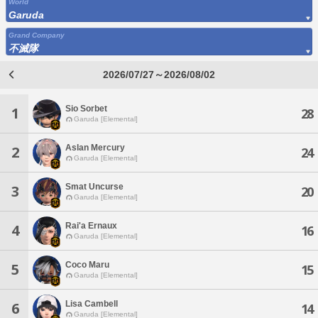
World
Garuda
Grand Company
不滅隊
2026/07/27～2026/08/02
Sio Sorbet
1
28
Garuda [Elemental]
Aslan Mercury
2
24
Garuda [Elemental]
Smat Uncurse
3
20
Garuda [Elemental]
Rai'a Ernaux
4
16
Garuda [Elemental]
Coco Maru
5
15
Garuda [Elemental]
Lisa Cambell
6
14
Garuda [Elemental]