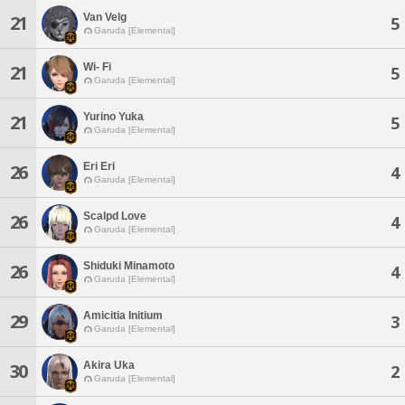
Van Velg
21
5
Garuda [Elemental]
Wi- Fi
21
5
Garuda [Elemental]
Yurino Yuka
21
5
Garuda [Elemental]
Eri Eri
26
4
Garuda [Elemental]
Scalpd Love
26
4
Garuda [Elemental]
Shiduki Minamoto
26
4
Garuda [Elemental]
Amicitia Initium
29
3
Garuda [Elemental]
Akira Uka
30
2
Garuda [Elemental]