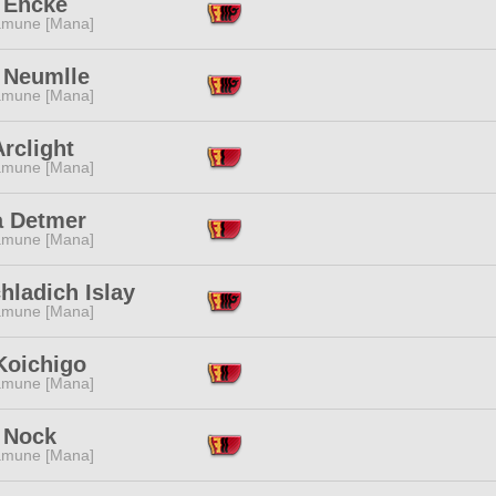
h Encke
mune [Mana]
h Neumlle
mune [Mana]
rclight
mune [Mana]
a Detmer
mune [Mana]
hladich Islay
mune [Mana]
Koichigo
mune [Mana]
 Nock
mune [Mana]