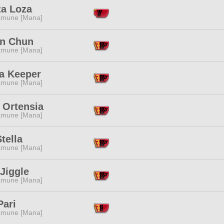
za Loza
mune [Mana]
n Chun
mune [Mana]
a Keeper
mune [Mana]
 Ortensia
mune [Mana]
tella
mune [Mana]
Jiggle
mune [Mana]
Pari
mune [Mana]