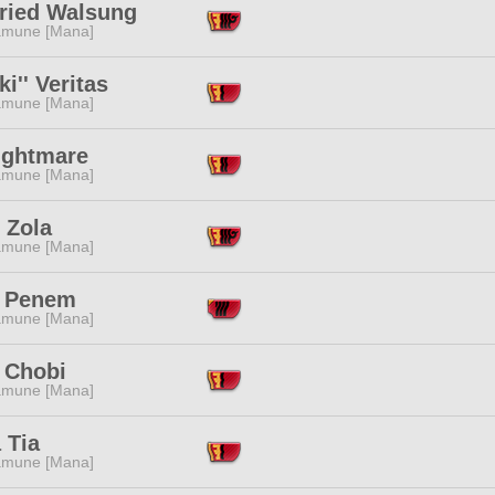
fried Walsung
mune [Mana]
i'' Veritas
mune [Mana]
ightmare
mune [Mana]
 Zola
mune [Mana]
 Penem
mune [Mana]
 Chobi
mune [Mana]
 Tia
mune [Mana]