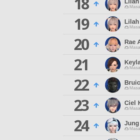
18
Lila
Masa
19
Lila
Masa
20
Rae A
Masa
21
Keyl
Masa
22
Bruic
Masa
23
Ciel 
Masa
24
Jung
Masa