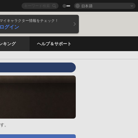
日本語
マイキャラクター情報をチェック！
ログイン
ンキング
ヘルプ＆サポート
す。