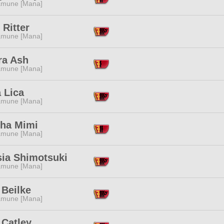
mune [Mana]
 Ritter
mune [Mana]
ra Ash
mune [Mana]
a Lica
mune [Mana]
ha Mimi
mune [Mana]
sia Shimotsuki
mune [Mana]
 Beilke
mune [Mana]
 Catley