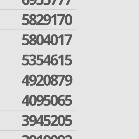
5829170
5804017
5354615
4920879
4095065
3945205