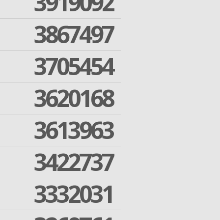
3919092
3867497
3705454
3620168
3613963
3422737
3332031