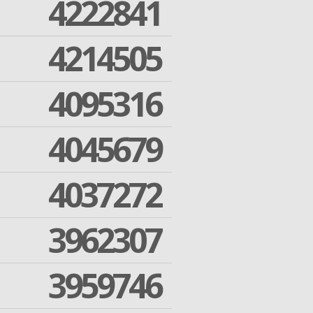
4222841
4214505
4095316
4045679
4037272
3962307
3959746