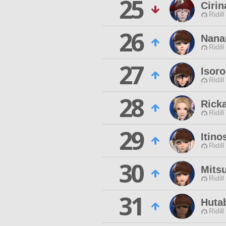
25
Ciri
Ridill
26
Nana
Ridill
27
Isoro
Ridill
28
Rick
Ridill
29
Itino
Ridill
30
Mits
Ridill
31
Huta
Ridill