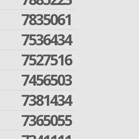
7835061
7536434
7527516
7456503
7381434
7365055