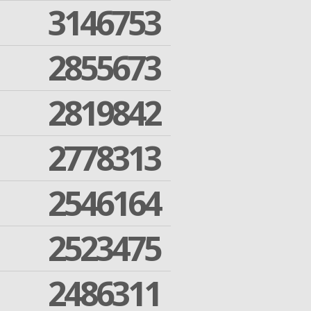
3146753
2855673
2819842
2778313
2546164
2523475
2486311