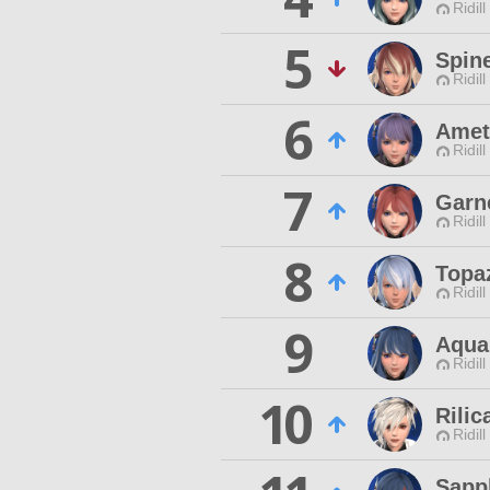
Ridill
5
Spin
Ridill
6
Amet
Ridill
7
Garn
Ridill
8
Topa
Ridill
9
Aqua
Ridill
10
Rilic
Ridill
Sapp