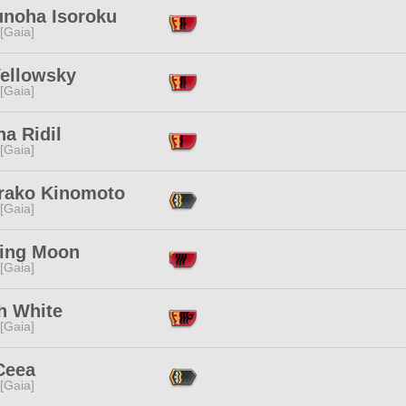
unoha Isoroku
 [Gaia]
Yellowsky
 [Gaia]
a Ridil
 [Gaia]
rako Kinomoto
 [Gaia]
ing Moon
 [Gaia]
h White
 [Gaia]
Ceea
 [Gaia]