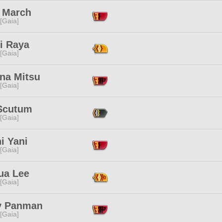
e March
 [Gaia]
i Raya
 [Gaia]
na Mitsu
 [Gaia]
Scutum
 [Gaia]
i Yani
 [Gaia]
ua Lee
 [Gaia]
y Panman
 [Gaia]