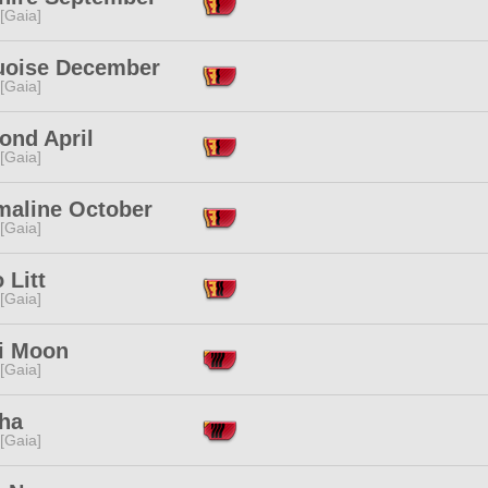
 [Gaia]
uoise December
 [Gaia]
ond April
 [Gaia]
maline October
 [Gaia]
 Litt
 [Gaia]
i Moon
 [Gaia]
ha
 [Gaia]