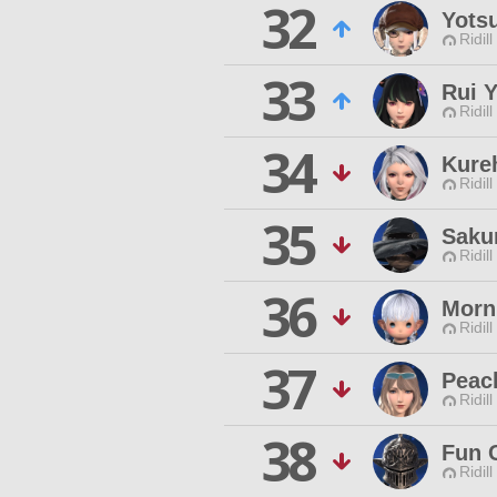
32
Yots
Ridill
33
Rui 
Ridill
34
Kureh
Ridill
35
Saku
Ridill
36
Morn
Ridill
37
Peac
Ridill
38
Fun 
Ridill