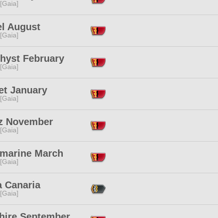
 [Gaia]
el August
 [Gaia]
hyst February
 [Gaia]
et January
 [Gaia]
z November
 [Gaia]
marine March
 [Gaia]
a Canaria
 [Gaia]
hire September