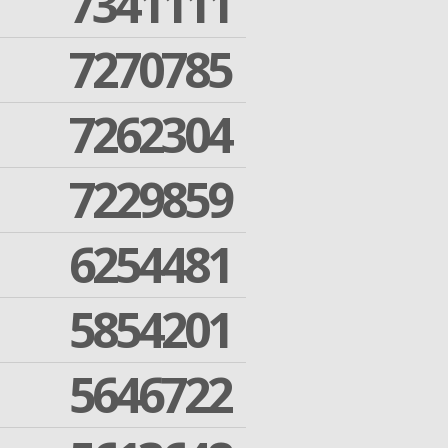
7341111
7270785
7262304
7229859
6254481
5854201
5646722