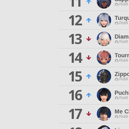
11
Ridill
12
Turq
Ridill
13
Diam
Ridill
14
Tour
Ridill
15
Zippo
Ridill
16
Puch
Ridill
17
Me C
Ridill