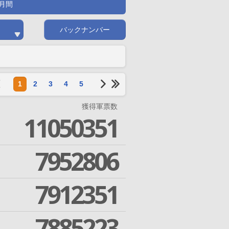
月間
バックナンバー
1
2
3
4
5
獲得軍票数
11050351
7952806
7912351
7885223