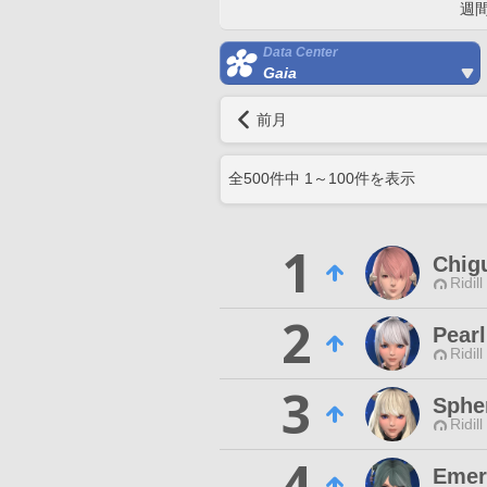
週
Data Center
Gaia
前月
全
500
件中
1
～
100
件を表示
1
Chig
Ridill
2
Pear
Ridill
3
Sphe
Ridill
4
Emer