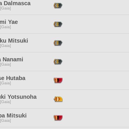
na Dalmasca
 [Gaia]
mi Yae
 [Gaia]
ku Mitsuki
 [Gaia]
a Nanami
 [Gaia]
se Hutaba
 [Gaia]
uki Yotsunoha
 [Gaia]
ba Mitsuki
 [Gaia]