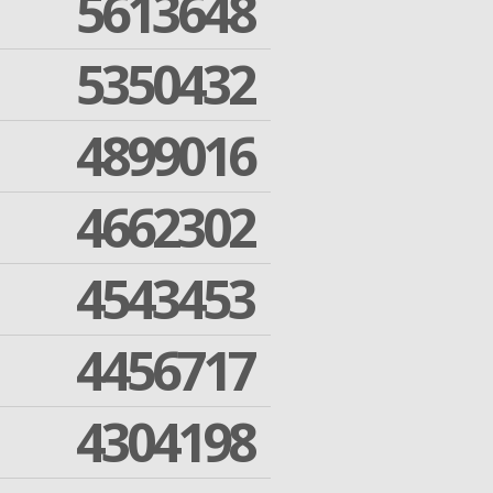
5613648
5350432
4899016
4662302
4543453
4456717
4304198