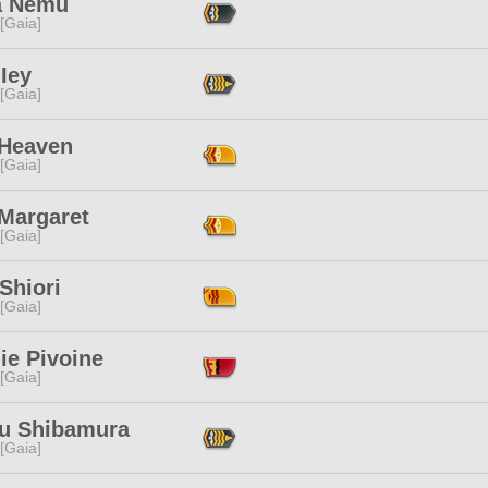
a Nemu
 [Gaia]
Iey
 [Gaia]
 Heaven
 [Gaia]
 Margaret
 [Gaia]
Shiori
 [Gaia]
ie Pivoine
 [Gaia]
u Shibamura
 [Gaia]