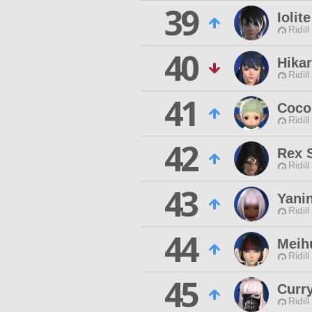
39
Iolit
Ridill
40
Hikar
Ridill
41
Coco
Ridill
42
Rex 
Ridill
43
Yanin
Ridill
44
Meih
Ridill
45
Curr
Ridill