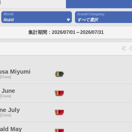
間
World
Grand Company
Ridill
すべて選択
集計期間：2026/07/01～2026/07/31
usa Miyumi
 [Gaia]
l June
 [Gaia]
ne July
 [Gaia]
ald May