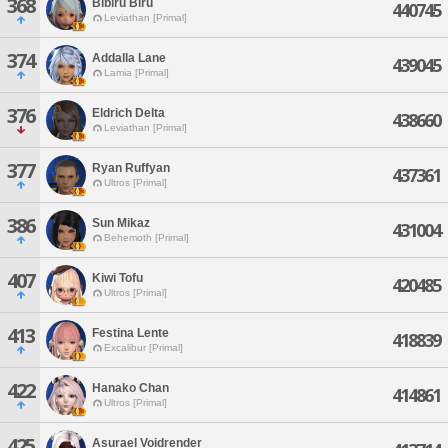
368
Bibiru Biru
440745
Leviathan [Primal]
374
Addalla Lane
439045
Lamia [Primal]
376
Eldrich Delta
438660
Leviathan [Primal]
377
Ryan Ruffyan
437361
Ultros [Primal]
386
Sun Mikaz
431004
Behemoth [Primal]
407
Kiwi Tofu
420485
Ultros [Primal]
413
Festina Lente
418839
Excalibur [Primal]
422
Hanako Chan
414861
Ultros [Primal]
425
Asurael Voidrender