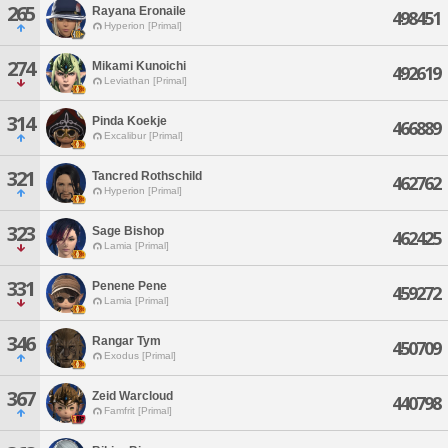
265
Rayana Eronaile
498451
Hyperion [Primal]
274
Mikami Kunoichi
492619
Leviathan [Primal]
314
Pinda Koekje
466889
Excalibur [Primal]
321
Tancred Rothschild
462762
Hyperion [Primal]
323
Sage Bishop
462425
Lamia [Primal]
331
Penene Pene
459272
Lamia [Primal]
346
Rangar Tym
450709
Exodus [Primal]
367
Zeid Warcloud
440798
Famfrit [Primal]