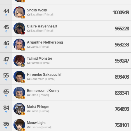
44
Snolly Wolly
1000949
Excalibur [Primal]
45
Claire Ravenheart
965228
Excalibur [Primal]
46
Arganthe Nethersong
963233
Lamia [Primal]
47
Talmid Monster
959247
Famfrit [Primal]
55
Hironobu Sakaguchi'
893403
Behemoth [Primal]
65
Emmerson-t Kenny
833341
Ultros [Primal]
84
Moist Phlegm
764893
Lamia [Primal]
86
Meow Light
758101
Exodus [Primal]