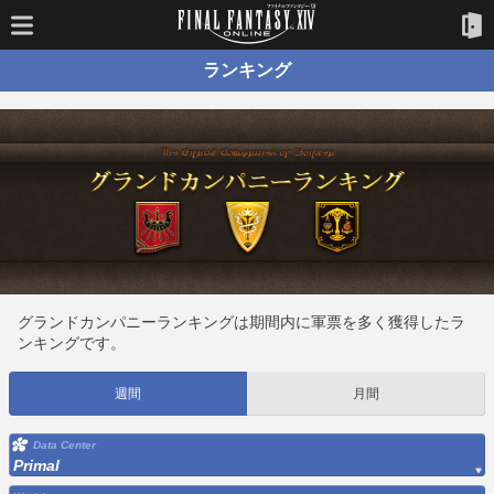
ランキング
グランドカンパニーランキングは期間内に軍票を多く獲得したラ
ンキングです。
週間
月間
Data Center
Primal