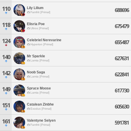
110
Lily Lilium
688696
Famfrit [Primal]
118
Elisria Poe
675479
Ultros [Primal]
124
Celebriel Nerevarine
655487
Hyperion [Primal]
140
Mr Sparkle
627631
Lamia [Primal]
142
Noob Saga
622841
Lamia [Primal]
149
Spruce Moose
617730
Lamia [Primal]
151
Catalean Zinbhe
605630
Exodus [Primal]
161
Valentyne Selyen
591781
Famfrit [Primal]