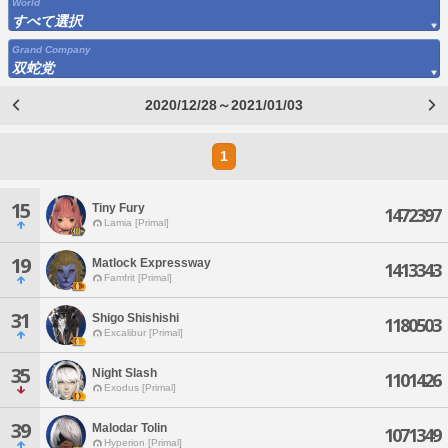
World
すべて選択
Grand Company
双蛇党
2020/12/28～2021/01/03
1
15
Tiny Fury
1472397
Lamia [Primal]
19
Matlock Expressway
1413343
Famfrit [Primal]
31
Shigo Shishishi
1180503
Excalibur [Primal]
35
Night Slash
1101426
Exodus [Primal]
39
Malodar Tolin
1071349
Hyperion [Primal]