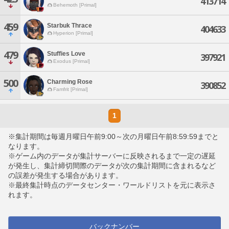
413714
Behemoth [Primal]
459
Starbuk Thrace
404633
Hyperion [Primal]
479
Stuffies Love
397921
Exodus [Primal]
500
Charming Rose
390852
Famfrit [Primal]
1
※集計期間は毎週月曜日午前9:00～次の月曜日午前8:59:59までと
なります。
※ゲーム内のデータが集計サーバーに反映されるまで一定の遅延
が発生し、集計締切間際のデータが次の集計期間に含まれるなど
の誤差が発生する場合があります。
※最終集計時点のデータセンター・ワールドリストを元に表示さ
れます。
バックナンバー