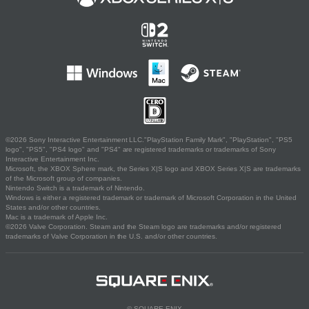
©2026 Sony Interactive Entertainment LLC."PlayStation Family Mark", "PlayStation", "PS5
logo", "PS5", "PS4 logo" and "PS4" are registered trademarks or trademarks of Sony
Interactive Entertainment Inc.
Microsoft, the XBOX Sphere mark, the Series X|S logo and XBOX Series X|S are trademarks
of the Microsoft group of companies.
Nintendo Switch is a trademark of Nintendo.
Windows is either a registered trademark or trademark of Microsoft Corporation in the United
States and/or other countries.
Mac is a trademark of Apple Inc.
©2026 Valve Corporation. Steam and the Steam logo are trademarks and/or registered
trademarks of Valve Corporation in the U.S. and/or other countries.
© SQUARE ENIX