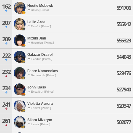
162
Hootie Mcbewb
591706
Ultros [Primal]
207
Laille Arda
555942
Famfrit [Primal]
209
Mizuki Jinh
555323
Hyperion [Primal]
222
Galazar Drasol
544043
Exodus [Primal]
232
Fenre Nomenclaw
529476
Behemoth [Primal]
234
John Klask
527940
Excalibur [Primal]
241
Violetta Aurora
520347
Famfrit [Primal]
261
Silora Mizzrym
502077
Lamia [Primal]