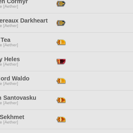
en Cormyr
e [Aether]
ereaux Darkheart
e [Aether]
 Tea
e [Aether]
y Heles
e [Aether]
lord Waldo
e [Aether]
 Santovasku
e [Aether]
 Sekhmet
e [Aether]