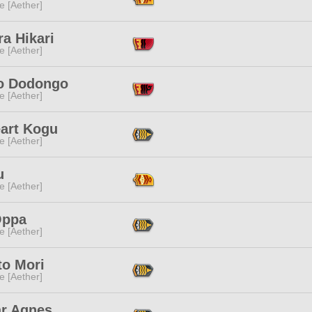
e [Aether]
a Hikari
e [Aether]
o Dodongo
e [Aether]
eart Kogu
e [Aether]
u
e [Aether]
Oppa
e [Aether]
to Mori
e [Aether]
ar Agnes