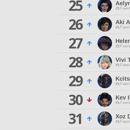
25
Aelyn
Faeri
26
Aki A
Faeri
27
Helen
Faeri
28
Vivi
Faeri
29
Kcit
Faeri
30
Kev I
Faeri
31
Xoz 
Faeri