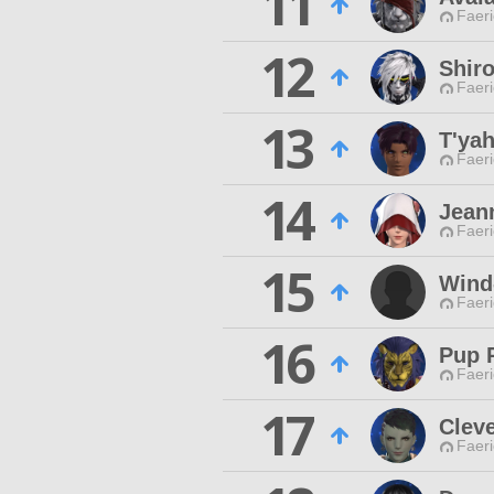
11
Faeri
12
Shir
Faeri
13
T'yah
Faeri
14
Jean
Faeri
15
Wind
Faeri
16
Pup 
Faeri
17
Clev
Faeri