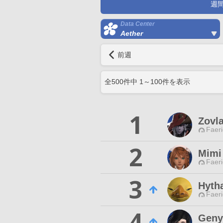
週
Data Center
Aether
前週
全
500
件中
1
～
100
件を表示
1
Zovla
Faeri
2
Mimi
Faeri
3
Hyth
Faeri
4
Geny