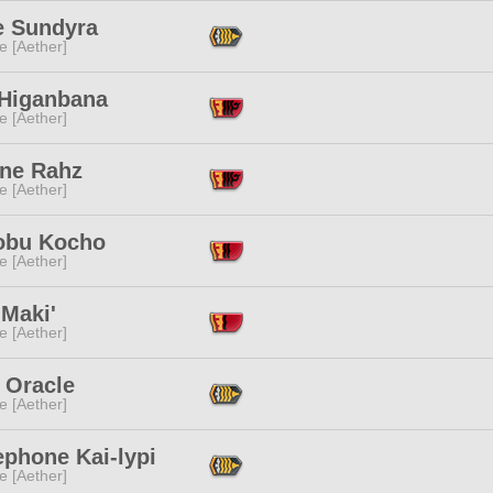
e Sundyra
e [Aether]
 Higanbana
e [Aether]
ne Rahz
e [Aether]
obu Kocho
e [Aether]
 Maki'
e [Aether]
 Oracle
e [Aether]
ephone Kai-lypi
e [Aether]