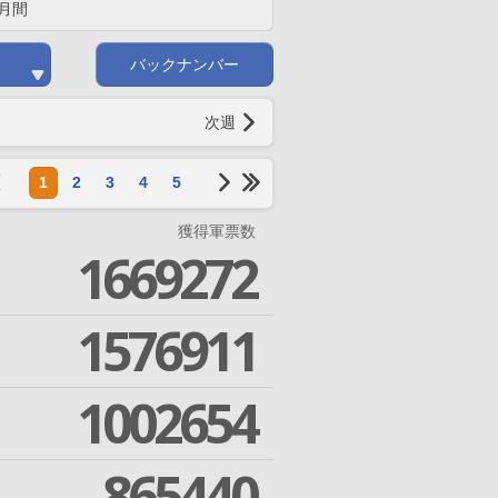
月間
バックナンバー
次週
1
2
3
4
5
獲得軍票数
1669272
1576911
1002654
865440