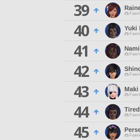
39
Rain
Faeri
40
Yuki
Faeri
41
Nami
Faeri
42
Shin
Faeri
43
Maki
Faeri
44
Tired
Faeri
45
Pers
Faeri