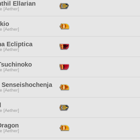
thil Ellarian
e [Aether]
kio
e [Aether]
a Ecliptica
e [Aether]
 Tsuchinoko
e [Aether]
s Senseishochenja
e [Aether]
l
e [Aether]
Dragon
e [Aether]