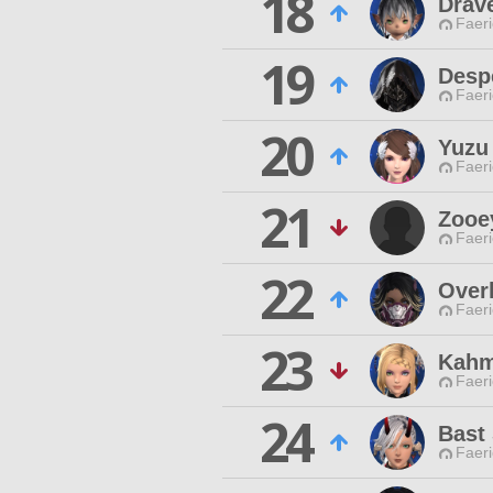
18
Drav
Faeri
19
Desp
Faeri
20
Yuzu
Faeri
21
Zooe
Faeri
22
Over
Faeri
23
Kahm
Faeri
24
Bast
Faeri