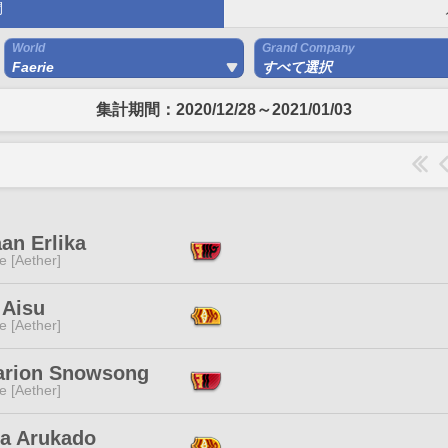
間
World
Grand Company
Faerie
すべて選択
集計期間：2020/12/28～2021/01/03
an Erlika
e [Aether]
 Aisu
e [Aether]
arion Snowsong
e [Aether]
a Arukado