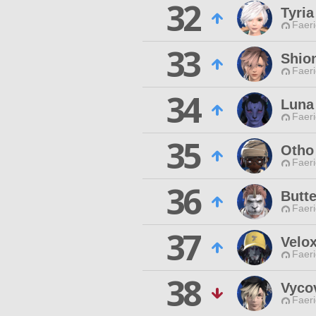
32
Tyria
Faeri
33
Shion
Faeri
34
Luna
Faeri
35
Otho
Faeri
36
Butt
Faeri
37
Velox
Faeri
38
Vycov
Faeri