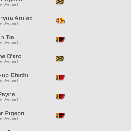
e [Aether]
oryuu Arulaq
e [Aether]
n Tia
e [Aether]
ne D'arc
e [Aether]
-up Chichi
e [Aether]
Payne
e [Aether]
er Pigeon
e [Aether]