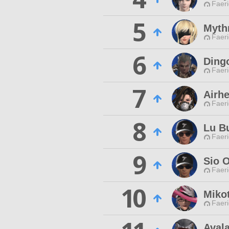
Faeri
5
Mythr
Faeri
6
Ding
Faeri
7
Airh
Faeri
8
Lu B
Faeri
9
Sio 
Faeri
10
Miko
Faeri
Aval