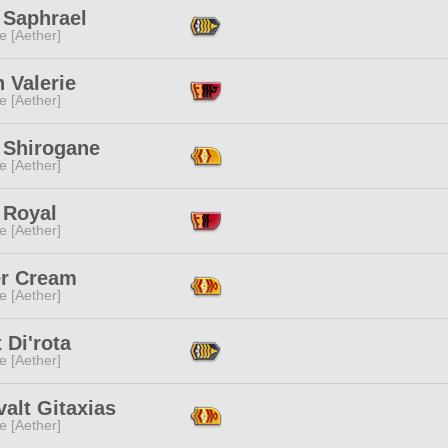
 Saphrael
e [Aether]
 Valerie
e [Aether]
 Shirogane
e [Aether]
 Royal
e [Aether]
er Cream
e [Aether]
 Di'rota
e [Aether]
alt Gitaxias
e [Aether]