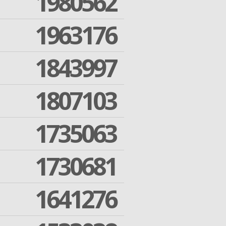
1980562
1963176
1843997
1807103
1735063
1730681
1641276