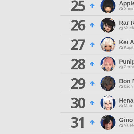
25
Appl
Shin
26
Rar 
Valef
27
Kei 
Kujat
28
Punip
Zero
29
Bon N
Ixion
30
Hena
Mateu
31
Gino
Valef