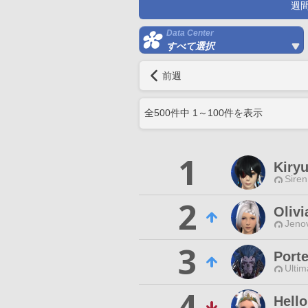
週
Data Center
すべて選択
前週
全
500
件中
1
～
100
件を表示
1
Kiryu
Siren
2
Olivi
Jenov
3
Porte
Ultim
4
Hell