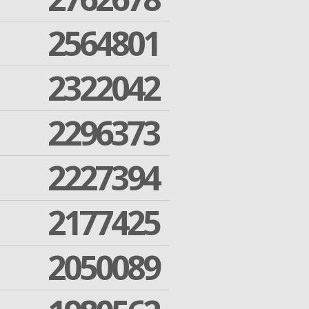
2564801
2322042
2296373
2227394
2177425
2050089