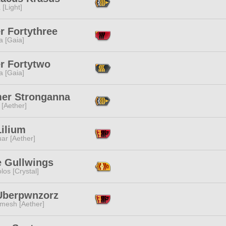
 [Light]
r Fortythree
a [Gaia]
r Fortytwo
a [Gaia]
mer Stronganna
 [Aether]
Lilium
ar [Aether]
e Gullwings
los [Crystal]
Uberpwnzorz
mesh [Aether]