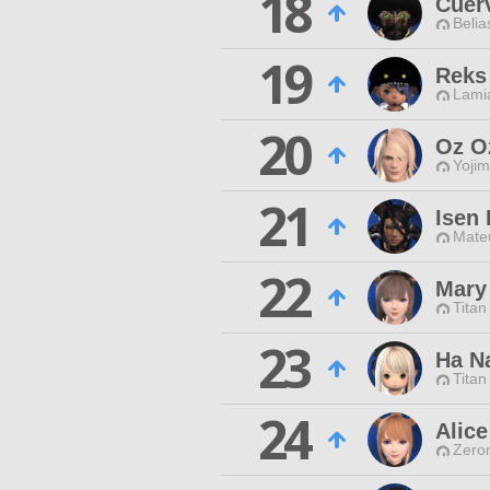
18
Cuer
Belia
19
Reks
Lamia
20
Oz O
Yojim
21
Isen 
Mateu
22
Mary
Titan
23
Ha N
Titan
24
Alice
Zero