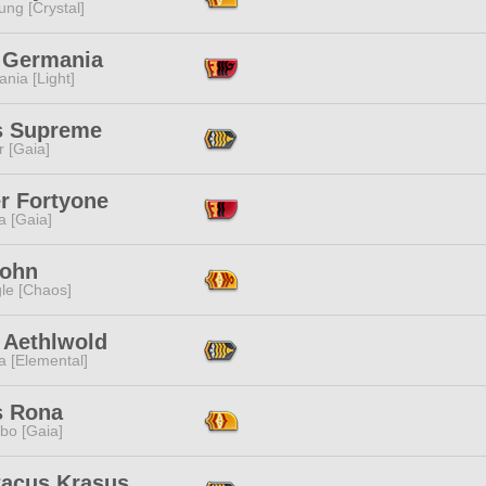
ng [Crystal]
 Germania
ania [Light]
s Supreme
r [Gaia]
r Fortyone
a [Gaia]
John
le [Chaos]
 Aethlwold
a [Elemental]
s Rona
bo [Gaia]
tacus Krasus