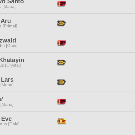
vo Santo
s [Mana]
 Aru
 [Primal]
zwald
bo [Gaia]
Khatayin
s [Crystal]
 Lars
 [Mana]
a'
 [Mana]
 Eve
mus [Gaia]