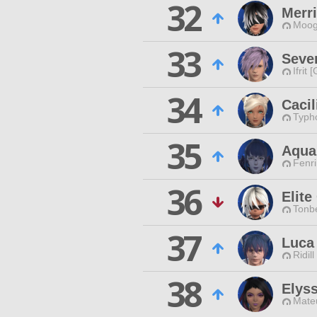
32
Merri
Moog
33
Seve
Ifrit 
34
Cacil
Typho
35
Aqua
Fenri
36
Elite
Tonbe
37
Luca
Ridill
38
Elyss
Mateu