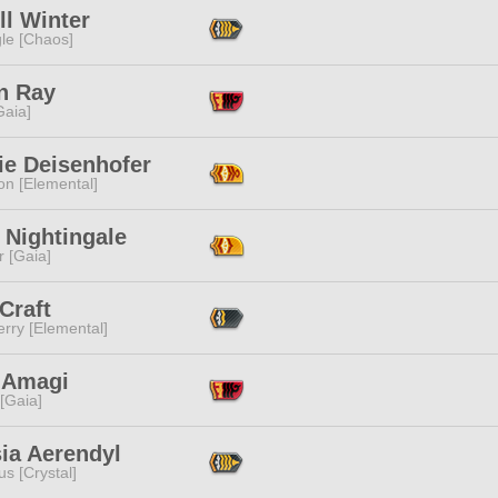
ll Winter
le [Chaos]
n Ray
[Gaia]
ie Deisenhofer
n [Elemental]
 Nightingale
r [Gaia]
 Craft
rry [Elemental]
 Amagi
 [Gaia]
ia Aerendyl
s [Crystal]