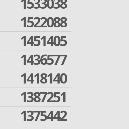
1533038
1522088
1451405
1436577
1418140
1387251
1375442