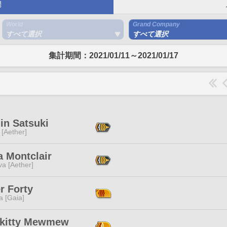
間
World
Grand Company
すべて選択
すべて選択
集計期間：2021/01/11～2021/01/17
in Satsuki
 [Aether]
a Montclair
a [Aether]
r Forty
a [Gaia]
okitty Mewmew