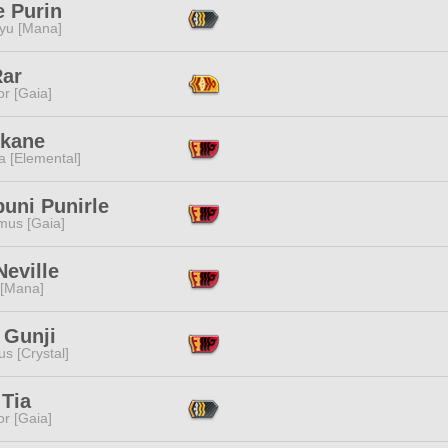
e Purin
ryu [Mana]
Rar
or [Gaia]
Akane
a [Elemental]
uni Punirle
mus [Gaia]
eville
 [Mana]
 Gunji
s [Crystal]
 Tia
or [Gaia]