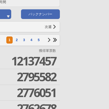
月間
バックナンバー
次週
1
2
3
4
5
獲得軍票数
12137457
2795582
2776051
2762678