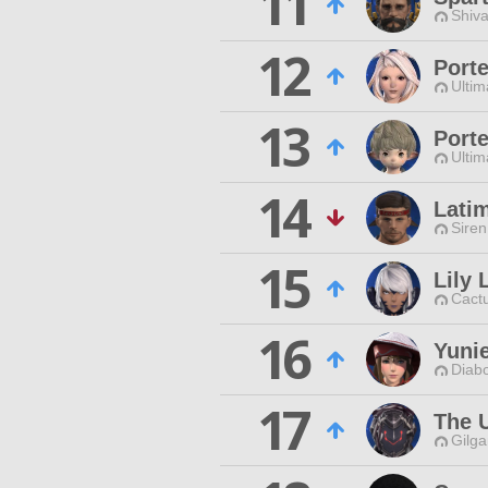
11
Shiva
12
Porte
Ultim
13
Porte
Ultim
14
Lati
Siren
15
Lily 
Cactu
16
Yuni
Diabo
17
The 
Gilga