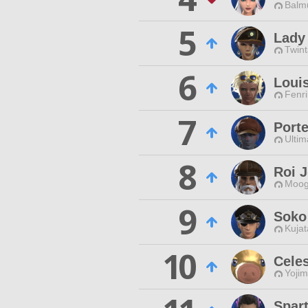
Balmu
5
Lady
Twint
6
Loui
Fenri
7
Porte
Ultim
8
Roi 
Moog
9
Soko
Kujat
10
Cele
Yojim
Spar