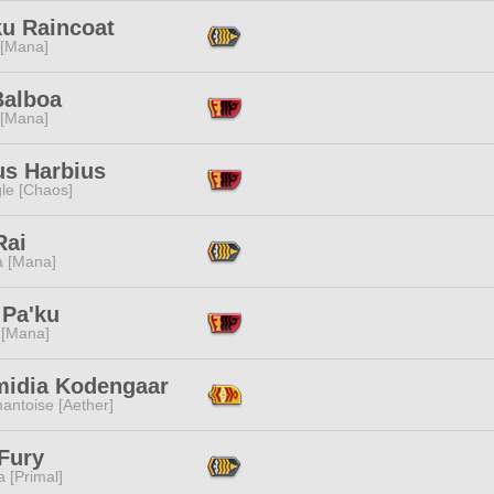
ku Raincoat
 [Mana]
Balboa
 [Mana]
us Harbius
le [Chaos]
Rai
a [Mana]
 Pa'ku
 [Mana]
midia Kodengaar
antoise [Aether]
Fury
 [Primal]