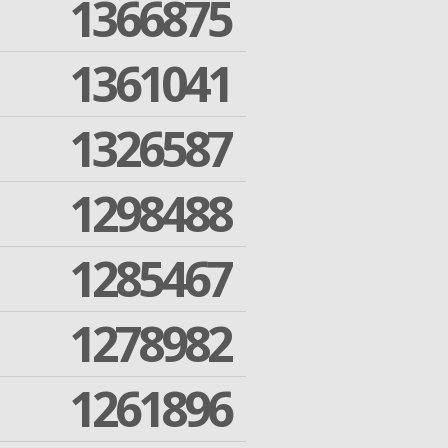
1366875
1361041
1326587
1298488
1285467
1278982
1261896