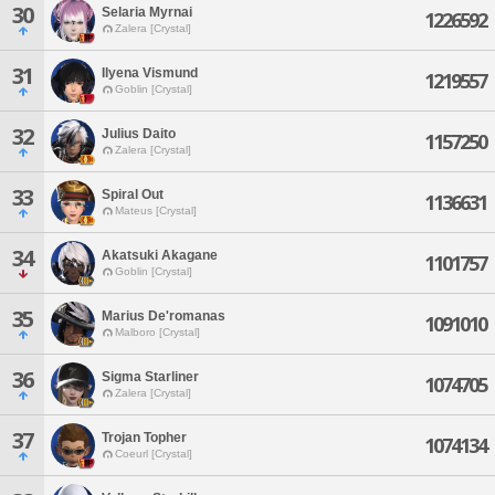
30
Selaria Myrnai
1226592
Zalera [Crystal]
31
Ilyena Vismund
1219557
Goblin [Crystal]
32
Julius Daito
1157250
Zalera [Crystal]
33
Spiral Out
1136631
Mateus [Crystal]
34
Akatsuki Akagane
1101757
Goblin [Crystal]
35
Marius De'romanas
1091010
Malboro [Crystal]
36
Sigma Starliner
1074705
Zalera [Crystal]
37
Trojan Topher
1074134
Coeurl [Crystal]