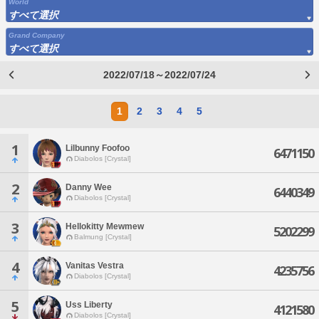
World
すべて選択
Grand Company
すべて選択
2022/07/18～2022/07/24
1
2
3
4
5
1
Lilbunny Foofoo
6471150
Diabolos [Crystal]
2
Danny Wee
6440349
Diabolos [Crystal]
3
Hellokitty Mewmew
5202299
Balmung [Crystal]
4
Vanitas Vestra
4235756
Diabolos [Crystal]
5
Uss Liberty
4121580
Diabolos [Crystal]