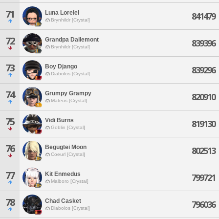
71
Luna Lorelei
841479
Brynhildr [Crystal]
72
Grandpa Dailemont
839396
Brynhildr [Crystal]
73
Boy Django
839296
Diabolos [Crystal]
74
Grumpy Grampy
820910
Mateus [Crystal]
75
Vidi Burns
819130
Goblin [Crystal]
76
Begugtei Moon
802513
Coeurl [Crystal]
77
Kit Enmedus
799721
Malboro [Crystal]
78
Chad Casket
796036
Diabolos [Crystal]