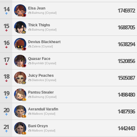
14
Elsa Jean
1745972
Balmung [Crystal]
15
Thick Thighs
1688705
Balmung [Crystal]
16
Devius Blackheart
1638294
Zalera [Crystal]
17
Quasar Face
1520856
Brynhildr [Crystal]
18
Juicy Peaches
1505087
Diabolos [Crystal]
19
Pantsu Stealer
1498480
Balmung [Crystal]
20
Aeranduil Varafin
1487936
Malboro [Crystal]
21
Bani Orsyn
1442443
Malboro [Crystal]