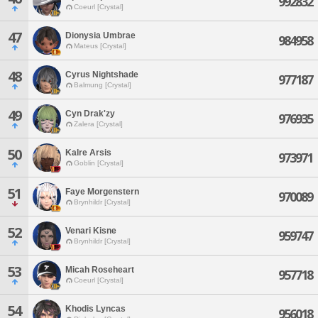
992832
Coeurl [Crystal]
47
Dionysia Umbrae
984958
Mateus [Crystal]
48
Cyrus Nightshade
977187
Balmung [Crystal]
49
Cyn Drak'zy
976935
Zalera [Crystal]
50
Kalre Arsis
973971
Goblin [Crystal]
51
Faye Morgenstern
970089
Brynhildr [Crystal]
52
Venari Kisne
959747
Brynhildr [Crystal]
53
Micah Roseheart
957718
Coeurl [Crystal]
54
Khodis Lyncas
956018