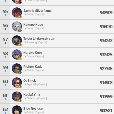
Diabolos [Crystal]
55
Jaenris Silverflame
948909
Coeurl [Crystal]
56
Kukupo Kupo
936070
Coeurl [Crystal]
57
Teleut Lihtkrystbryda
934243
Balmung [Crystal]
58
Haruko Kuro
932425
Zalera [Crystal]
59
Richter Kade
927345
Goblin [Crystal]
60
Ot Smok
914908
Brynhildr [Crystal]
61
Kodiaf Ymir
913959
Diabolos [Crystal]
62
Blue Recluse
900581
Goblin [Crystal]