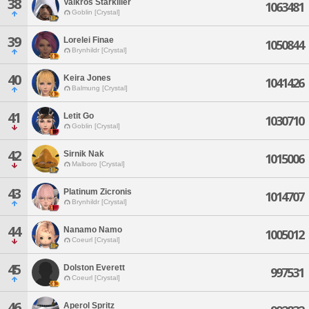
38
Valkros Starkiller
1063481
Goblin [Crystal]
39
Lorelei Finae
1050844
Brynhildr [Crystal]
40
Keira Jones
1041426
Balmung [Crystal]
41
Letit Go
1030710
Goblin [Crystal]
42
Sirnik Nak
1015006
Malboro [Crystal]
43
Platinum Zicronis
1014707
Brynhildr [Crystal]
44
Nanamo Namo
1005012
Coeurl [Crystal]
45
Dolston Everett
997531
Coeurl [Crystal]
46
Aperol Spritz