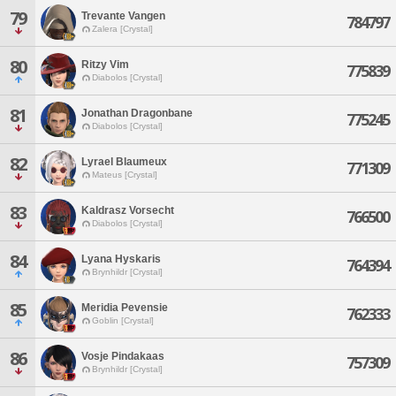
79
Trevante Vangen
784797
Zalera [Crystal]
80
Ritzy Vim
775839
Diabolos [Crystal]
81
Jonathan Dragonbane
775245
Diabolos [Crystal]
82
Lyrael Blaumeux
771309
Mateus [Crystal]
83
Kaldrasz Vorsecht
766500
Diabolos [Crystal]
84
Lyana Hyskaris
764394
Brynhildr [Crystal]
85
Meridia Pevensie
762333
Goblin [Crystal]
86
Vosje Pindakaas
757309
Brynhildr [Crystal]