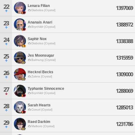
22
Lenara Filian
1397069
Diabolos [Crystal]
23
Ananais Anari
1388972
Brynhildr [Crystal]
24
Saphir Nox
1338388
Diabolos [Crystal]
25
Jex Moonsugar
1315959
Balmung [Crystal]
26
Heckrel Becks
1309000
Zalera [Crystal]
27
Typhanie Sinnocence
1288069
Brynhildr [Crystal]
28
Sarah Hearts
1285013
Coeurl [Crystal]
29
Raed Darkim
1231786
Malboro [Crystal]