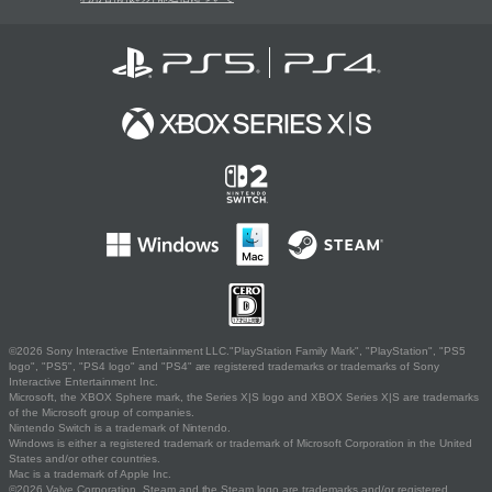
©2026 Sony Interactive Entertainment LLC."PlayStation Family Mark", "PlayStation", "PS5
logo", "PS5", "PS4 logo" and "PS4" are registered trademarks or trademarks of Sony
Interactive Entertainment Inc.
Microsoft, the XBOX Sphere mark, the Series X|S logo and XBOX Series X|S are trademarks
of the Microsoft group of companies.
Nintendo Switch is a trademark of Nintendo.
Windows is either a registered trademark or trademark of Microsoft Corporation in the United
States and/or other countries.
Mac is a trademark of Apple Inc.
©2026 Valve Corporation. Steam and the Steam logo are trademarks and/or registered