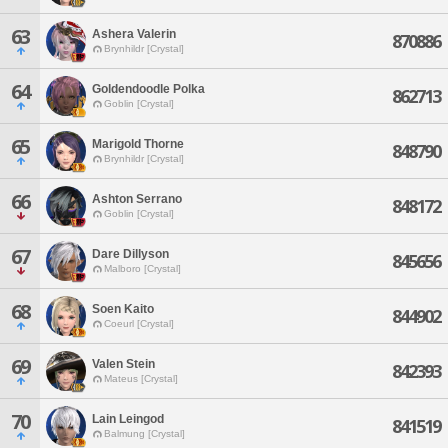
63
Ashera Valerin
870886
Brynhildr [Crystal]
64
Goldendoodle Polka
862713
Goblin [Crystal]
65
Marigold Thorne
848790
Brynhildr [Crystal]
66
Ashton Serrano
848172
Goblin [Crystal]
67
Dare Dillyson
845656
Malboro [Crystal]
68
Soen Kaito
844902
Coeurl [Crystal]
69
Valen Stein
842393
Mateus [Crystal]
70
Lain Leingod
841519
Balmung [Crystal]