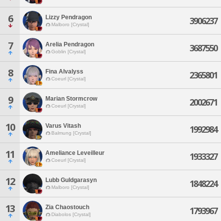
6
Lizzy Pendragon
3906237
Malboro [Crystal]
7
Arelia Pendragon
3687550
Goblin [Crystal]
8
Fina Alvalyss
2365801
Coeurl [Crystal]
9
Marian Stormcrow
2002671
Coeurl [Crystal]
10
Varus Vitash
1992984
Balmung [Crystal]
11
Ameliance Leveilleur
1933327
Coeurl [Crystal]
12
Lubb Guldgarasyn
1848224
Malboro [Crystal]
13
Zia Chaostouch
1793967
Diabolos [Crystal]