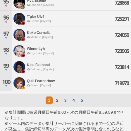
95
Ava Estelle
728868
Diabolos [Crystal]
96
T'gler Ulvf
725291
Goblin [Crystal]
97
Koko Cornelia
724056
Malboro [Crystal]
98
Winter Lyh
723905
Brynhildr [Crystal]
99
Kloe Fashonti
723814
Balmung [Crystal]
100
Quill Featherbow
719970
Coeurl [Crystal]
1
2
3
4
5
※集計期間は毎週月曜日午前9:00～次の月曜日午前8:59:59までと
なります。
※ゲーム内のデータが集計サーバーに反映されるまで一定の遅延
が発生し、集計締切間際のデータが次の集計期間に含まれるなど