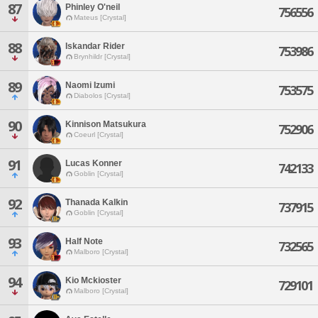
87
Phinley O'neil
756556
Mateus [Crystal]
88
Iskandar Rider
753986
Brynhildr [Crystal]
89
Naomi Izumi
753575
Diabolos [Crystal]
90
Kinnison Matsukura
752906
Coeurl [Crystal]
91
Lucas Konner
742133
Goblin [Crystal]
92
Thanada Kalkin
737915
Goblin [Crystal]
93
Half Note
732565
Malboro [Crystal]
94
Kio Mckioster
729101
Malboro [Crystal]