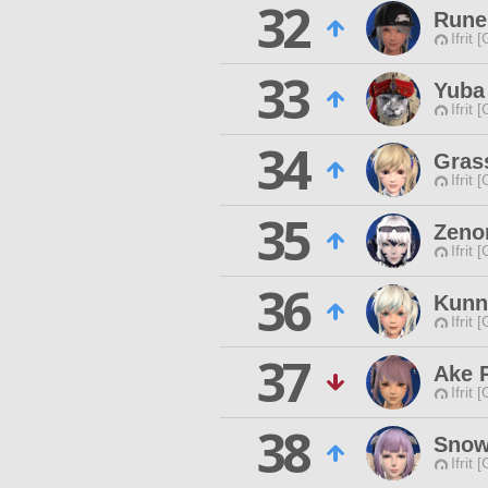
32
Rune
Ifrit 
33
Yuba
Ifrit 
34
Gras
Ifrit 
35
Zenon
Ifrit 
36
Kunn
Ifrit 
37
Ake 
Ifrit 
38
Snow
Ifrit 