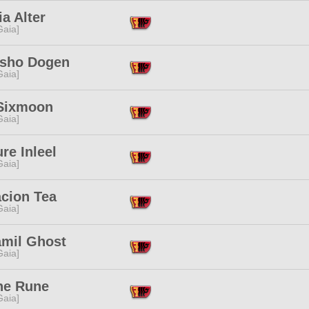
ia Alter
[Gaia]
sho Dogen
[Gaia]
Sixmoon
[Gaia]
re Inleel
[Gaia]
acion Tea
[Gaia]
mil Ghost
[Gaia]
e Rune
[Gaia]