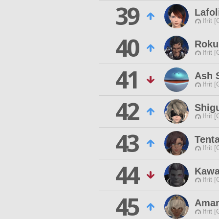
39
Lafol
Ifrit 
40
Roku
Ifrit 
41
Ash 
Ifrit 
42
Shigu
Ifrit 
43
Tent
Ifrit 
44
Kawa
Ifrit 
45
Aman
Ifrit 