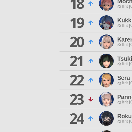
18
Moch
Ifrit 
19
Kukk
Ifrit 
20
Kare
Ifrit 
21
Tsuki
Ifrit 
22
Sera
Ifrit 
23
Panne
Ifrit 
24
Roku
Ifrit 