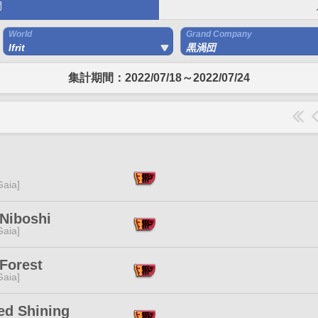
間
World
Grand Company
Ifrit
黒渦団
集計期間：2022/07/18～2022/07/24
[Gaia]
 Niboshi
[Gaia]
Forest
[Gaia]
ed Shining