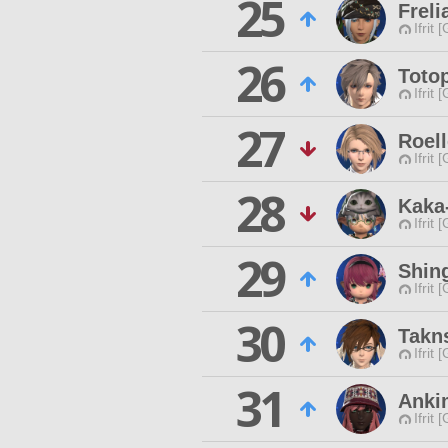
25
Frel
Ifrit 
26
Totop
Ifrit 
27
Roell
Ifrit 
28
Kaka-
Ifrit 
29
Shin
Ifrit 
30
Takn
Ifrit 
31
Anki
Ifrit 