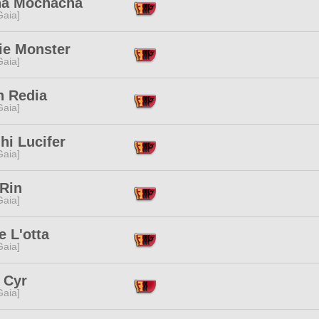
a Mochacha
[Gaia]
ie Monster
[Gaia]
n Redia
[Gaia]
hi Lucifer
[Gaia]
 Rin
[Gaia]
 L'otta
[Gaia]
 Cyr
[Gaia]