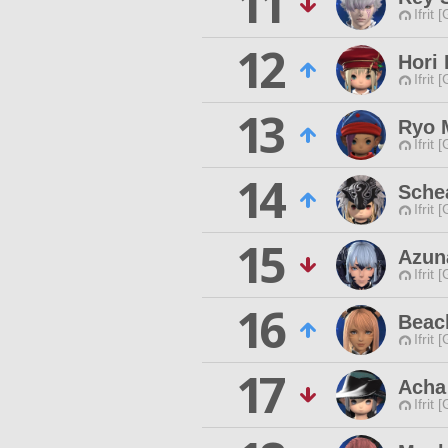
11
Ifrit 
12
Hori
Ifrit 
13
Ryo 
Ifrit 
14
Sche
Ifrit 
15
Azun
Ifrit 
16
Beac
Ifrit 
17
Acha
Ifrit 