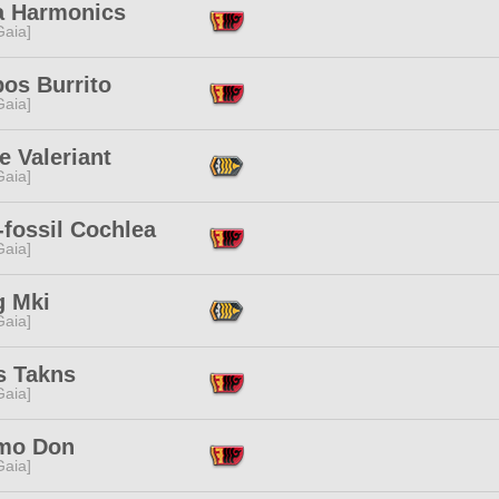
ia Harmonics
[Gaia]
os Burrito
[Gaia]
e Valeriant
[Gaia]
fossil Cochlea
[Gaia]
g Mki
[Gaia]
s Takns
[Gaia]
mo Don
[Gaia]