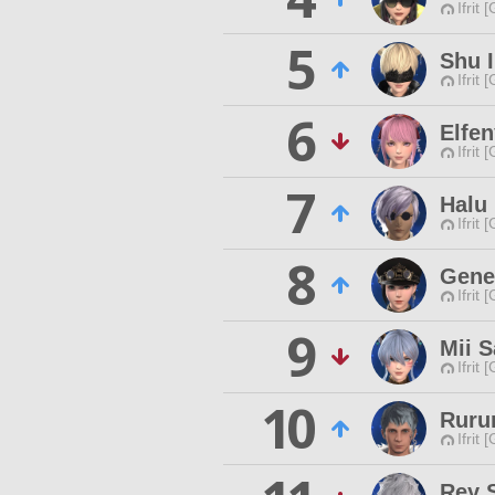
Ifrit 
5
Shu 
Ifrit 
6
Elfe
Ifrit 
7
Halu
Ifrit 
8
Gene
Ifrit 
9
Mii 
Ifrit 
10
Ruru
Ifrit 
Rey 