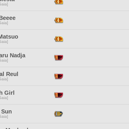
[Gaia]
 Beeee
[Gaia]
Matsuo
[Gaia]
aru Nadja
[Gaia]
al Reul
[Gaia]
h Girl
[Gaia]
 Sun
[Gaia]