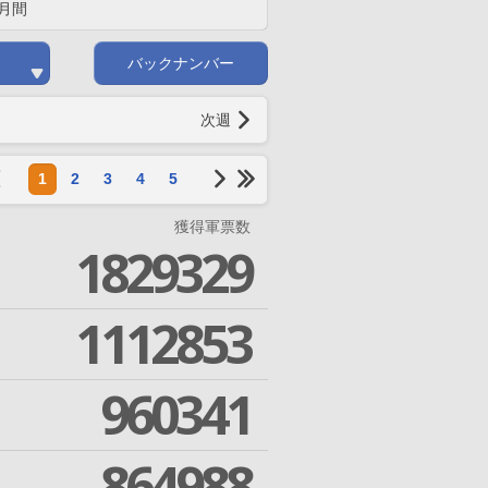
月間
バックナンバー
次週
1
2
3
4
5
獲得軍票数
1829329
1112853
960341
864988