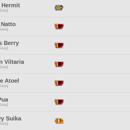
 Hermit
[Gaia]
 Natto
[Gaia]
s Berry
[Gaia]
 Viltaria
[Gaia]
e Atoel
[Gaia]
Pua
[Gaia]
y Suika
[Gaia]