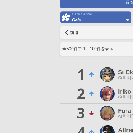
週
Data Center
Gaia
前週
全
500
件中
1
～
100
件を表示
1
Si Ck
Ifrit 
2
Iriko
Ifrit 
3
Fura 
Ifrit 
4
Alfre