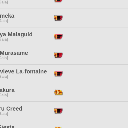
[Gaia]
Imeka
[Gaia]
nya Malaguld
[Gaia]
 Murasame
[Gaia]
vieve La-fontaine
[Gaia]
Sakura
[Gaia]
ru Creed
[Gaia]
Siesta