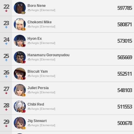
22
Boro Nene
597785
Aegis [Elemental]
23
Chokomi Mike
580871
Aegis [Elemental]
24
Hyon Ex
573015
Aegis [Elemental]
25
Hanamaru Gorounyudou
565669
Aegis [Elemental]
26
Biscuit Yam
552511
Aegis [Elemental]
27
Juliet Persia
548103
Aegis [Elemental]
28
Chibi Red
511553
Aegis [Elemental]
29
Jig Stewart
500678
Aegis [Elemental]