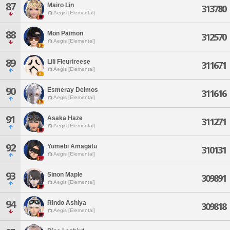
87
Mairo Lin
313780
Aegis [Elemental]
88
Mon Paimon
312570
Aegis [Elemental]
89
Lili Fleurireese
311671
Aegis [Elemental]
90
Esmeray Deimos
311616
Aegis [Elemental]
91
Asaka Haze
311271
Aegis [Elemental]
92
Yumebi Amagatu
310131
Aegis [Elemental]
93
Sinon Maple
309891
Aegis [Elemental]
94
Rindo Ashiya
309818
Aegis [Elemental]