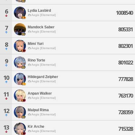
6
Lydia Lasbird
1008540
Aegis [Elemental]
7
Mandock Saber
805331
Aegis [Elemental]
8
Mimi Yuri
802301
Aegis [Elemental]
9
Rino Torte
801022
Aegis [Elemental]
10
Hildegard Zelpher
777828
Aegis [Elemental]
11
Anpan Walker
763170
Aegis [Elemental]
12
Malpul Rima
728359
Aegis [Elemental]
13
Kir Arche
715328
Aegis [Elemental]