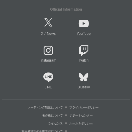
Official Information
/
X
News
YouTube
Instagram
Twitch
LINE
Bluesky
レーティング制度について
プライバシーポリシー
著作権について
サポートセンター
ライセンス
ルール＆ポリシー
利用者情報の外部送信について