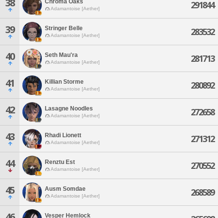
38
Chroma Oaks
291844
Adamantoise [Aether]
39
Stringer Belle
283532
Adamantoise [Aether]
40
Seth Mau'ra
281713
Adamantoise [Aether]
41
Killian Storme
280892
Adamantoise [Aether]
42
Lasagne Noodles
272658
Adamantoise [Aether]
43
Rhadi Lionett
271312
Adamantoise [Aether]
44
Renztu Est
270552
Adamantoise [Aether]
45
Ausm Somdae
268589
Adamantoise [Aether]
46
Vesper Hemlock