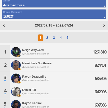
World
Adamantoise
Grand Company
双蛇党
2022/07/18～2022/07/24
1
2
3
4
5
Reign Wayward
1
1261810
Adamantoise [Aether]
Mamichula Southwest
2
824451
Adamantoise [Aether]
3
Raven Dragonfire
685306
Adamantoise [Aether]
4
Rynier Tal
642096
Adamantoise [Aether]
5
Kayde Kahkol
607086
Adamantoise [Aether]