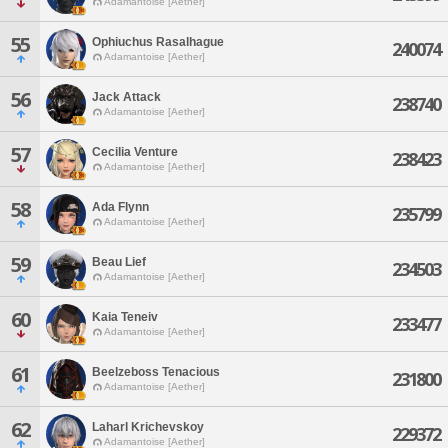
Adamantoise [Aether]
55
Ophiuchus Rasalhague
240074
Adamantoise [Aether]
56
Jack Attack
238740
Adamantoise [Aether]
57
Cecilia Venture
238423
Adamantoise [Aether]
58
Ada Flynn
235799
Adamantoise [Aether]
59
Beau Lief
234503
Adamantoise [Aether]
60
Kaia Teneiv
233477
Adamantoise [Aether]
61
Beelzeboss Tenacious
231800
Adamantoise [Aether]
62
Laharl Krichevskoy
229372
Adamantoise [Aether]