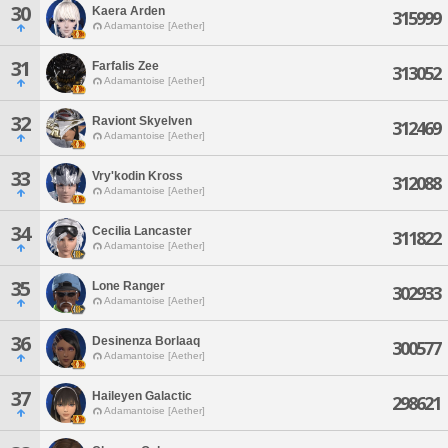
30
Kaera Arden
315999
Adamantoise [Aether]
31
Farfalis Zee
313052
Adamantoise [Aether]
32
Raviont Skyelven
312469
Adamantoise [Aether]
33
Vry'kodin Kross
312088
Adamantoise [Aether]
34
Cecilia Lancaster
311822
Adamantoise [Aether]
35
Lone Ranger
302933
Adamantoise [Aether]
36
Desinenza Borlaaq
300577
Adamantoise [Aether]
37
Haileyen Galactic
298621
Adamantoise [Aether]