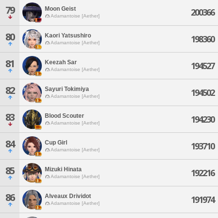
79
Moon Geist
200366
Adamantoise [Aether]
80
Kaori Yatsushiro
198360
Adamantoise [Aether]
81
Keezah Sar
194527
Adamantoise [Aether]
82
Sayuri Tokimiya
194502
Adamantoise [Aether]
83
Blood Scouter
194230
Adamantoise [Aether]
84
Cup Girl
193710
Adamantoise [Aether]
85
Mizuki Hinata
192216
Adamantoise [Aether]
86
Alveaux Drividot
191974
Adamantoise [Aether]