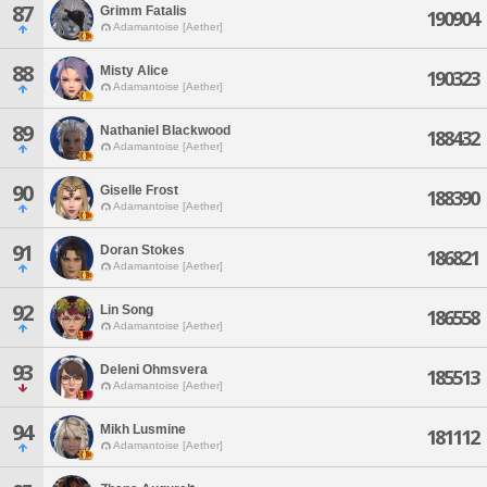
87
Grimm Fatalis
190904
Adamantoise [Aether]
88
Misty Alice
190323
Adamantoise [Aether]
89
Nathaniel Blackwood
188432
Adamantoise [Aether]
90
Giselle Frost
188390
Adamantoise [Aether]
91
Doran Stokes
186821
Adamantoise [Aether]
92
Lin Song
186558
Adamantoise [Aether]
93
Deleni Ohmsvera
185513
Adamantoise [Aether]
94
Mikh Lusmine
181112
Adamantoise [Aether]