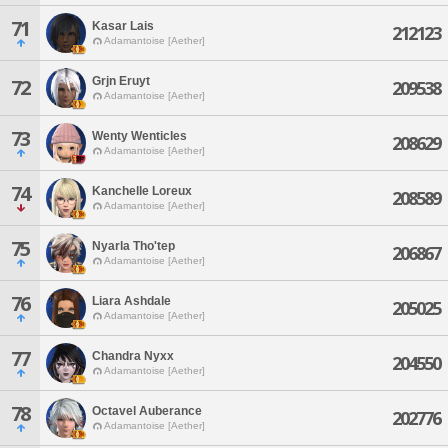
71
Kasar Lais
212123
Adamantoise [Aether]
Grjn Eruyt
72
209538
Adamantoise [Aether]
73
Wenty Wenticles
208629
Adamantoise [Aether]
74
Kanchelle Loreux
208589
Adamantoise [Aether]
75
Nyarla Tho'tep
206867
Adamantoise [Aether]
76
Liara Ashdale
205025
Adamantoise [Aether]
77
Chandra Nyxx
204550
Adamantoise [Aether]
78
Octavel Auberance
202776
Adamantoise [Aether]