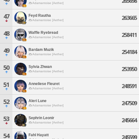
265698
Adamantoise [Aether]
47
Feyd Rautha
263665
Adamantoise [Aether]
48
Waffle Ryebread
258411
Adamantoise [Aether]
49
Bardam Muzik
254184
Adamantoise [Aether]
50
Sylvia Zhwan
253950
Adamantoise [Aether]
51
Anneliese Fleuret
248591
Adamantoise [Aether]
52
Aleri Lune
247509
Adamantoise [Aether]
53
Sephrin Leonir
245664
Adamantoise [Aether]
54
Fahl Hayatt
245599