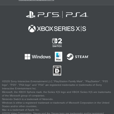
©2026 Sony Interactive Entertainment LLC."PlayStation Family Mark", "PlayStation", "PS5
logo", "PS5", "PS4 logo" and "PS4" are registered trademarks or trademarks of Sony
Interactive Entertainment Inc.
Microsoft, the XBOX Sphere mark, the Series X|S logo and XBOX Series X|S are trademarks
of the Microsoft group of companies.
Nintendo Switch is a trademark of Nintendo.
Windows is either a registered trademark or trademark of Microsoft Corporation in the United
States and/or other countries.
Mac is a trademark of Apple Inc.
©2026 Valve Corporation. Steam and the Steam logo are trademarks and/or registered