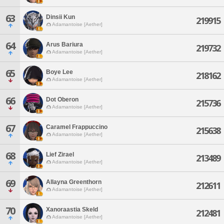
63
Dinsii Kun
219915
Adamantoise [Aether]
64
Arus Bariura
219732
Adamantoise [Aether]
65
Boye Lee
218162
Adamantoise [Aether]
66
Dot Oberon
215736
Adamantoise [Aether]
67
Caramel Frappuccino
215638
Adamantoise [Aether]
68
Lief Zirael
213489
Adamantoise [Aether]
69
Allayna Greenthorn
212611
Adamantoise [Aether]
70
Xanoraastia Skeld
212481
Adamantoise [Aether]