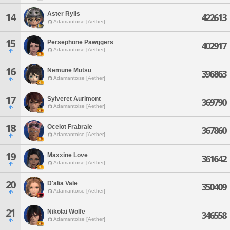
Aster Rylis
14
422613
Adamantoise [Aether]
15
Persephone Pawggers
402917
Adamantoise [Aether]
16
Nemune Mutsu
396863
Adamantoise [Aether]
17
Sylveret Aurimont
369790
Adamantoise [Aether]
18
Ocelot Frabraie
367860
Adamantoise [Aether]
19
Maxxine Love
361642
Adamantoise [Aether]
20
D'alia Vale
350409
Adamantoise [Aether]
21
Nikolai Wolfe
346558
Adamantoise [Aether]