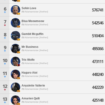
6
Sohin Love
576741
Adamantoise [Aether]
7
Bluu Meowmeow
542546
Adamantoise [Aether]
8
Gambit Mcguffin
510404
Adamantoise [Aether]
9
Mr Business
495066
Adamantoise [Aether]
10
Tris Wolfe
473111
Adamantoise [Aether]
11
Haguro Aioi
448240
Adamantoise [Aether]
12
Anyalette Valierie
442229
Adamantoise [Aether]
13
Amarien Qalli
425148
Adamantoise [Aether]