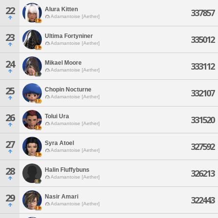
22
Alura Kitten
337857
Adamantoise [Aether]
23
Ultima Fortyniner
335012
Adamantoise [Aether]
24
Mikael Moore
333112
Adamantoise [Aether]
25
Chopin Nocturne
332107
Adamantoise [Aether]
26
Tolui Ura
331520
Adamantoise [Aether]
27
Syra Atoel
327592
Adamantoise [Aether]
28
Halin Fluffybuns
326213
Adamantoise [Aether]
29
Nasir Amari
322443
Adamantoise [Aether]