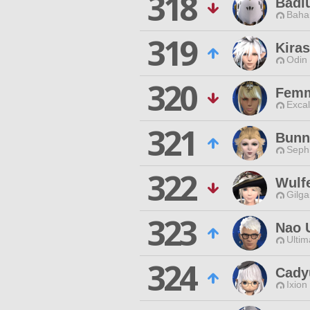
318
Badl
Baha
319
Kiras
Odin 
320
Femm
Excal
321
Bunn
Sephi
322
Wulf
Gilga
323
Nao 
Ultim
324
Cady
Ixion