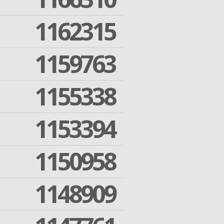
1162315
1159763
1155338
1153394
1150958
1148909