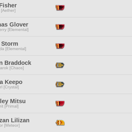
Fisher
 [Aether]
as Glover
rry [Elemental]
t Storm
da [Elemental]
n Braddock
arok [Chaos]
a Keepo
l [Crystal]
ley Mitsu
it [Primal]
an Lilizan
or [Meteor]