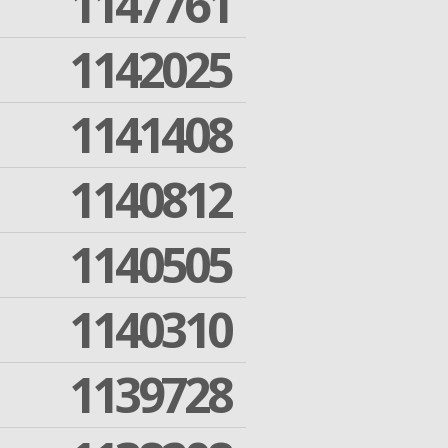
1147761
1142025
1141408
1140812
1140505
1140310
1139728