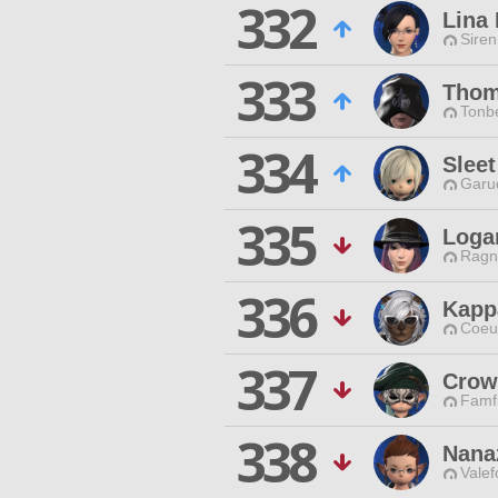
332
Lina 
Siren
333
Thom
Tonbe
334
Slee
Garu
335
Loga
Ragn
336
Kapp
Coeur
337
Crow
Famfr
338
Nanaz
Valef