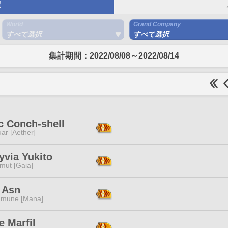
間
World
Grand Company
すべて選択
すべて選択
集計期間：2022/08/08～2022/08/14
c Conch-shell
ar [Aether]
yvia Yukito
mut [Gaia]
 Asn
mune [Mana]
e Marfil