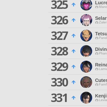
325
Lucre
Mand
326
Selar
Zaler
327
Tets
Pand
328
Divi
Phan
329
Rein
Lamia
330
Cute
Famfr
331
Kenj
Levia