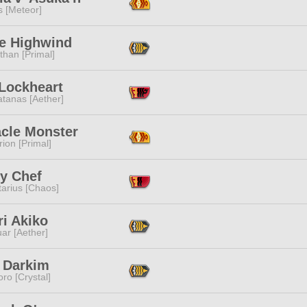
s [Meteor]
e Highwind
than [Primal]
 Lockheart
tanas [Aether]
acle Monster
ion [Primal]
ry Chef
tarius [Chaos]
i Akiko
ar [Aether]
 Darkim
ro [Crystal]