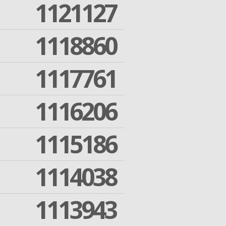
1121127
1118860
1117761
1116206
1115186
1114038
1113943