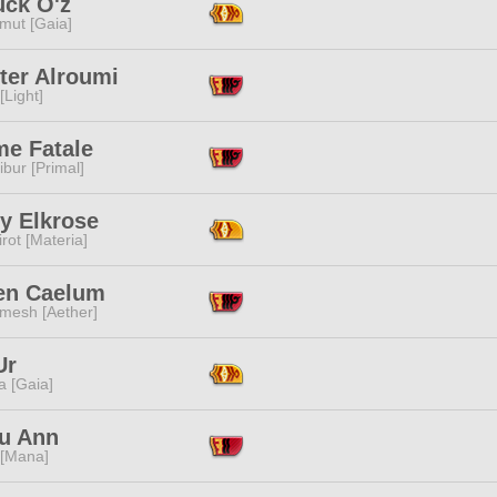
uck O'z
mut [Gaia]
ter Alroumi
[Light]
e Fatale
ibur [Primal]
y Elkrose
rot [Materia]
en Caelum
mesh [Aether]
Ur
a [Gaia]
u Ann
 [Mana]