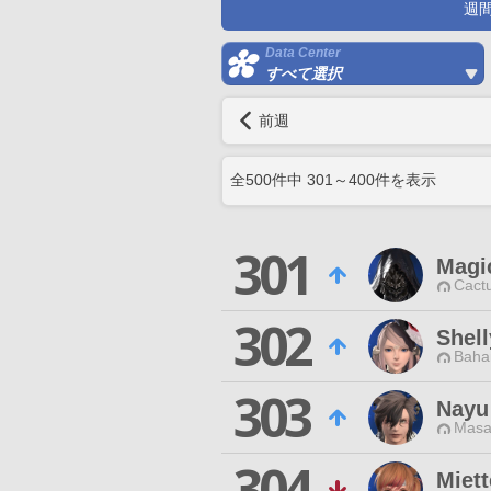
週
Data Center
すべて選択
前週
全
500
件中
301
～
400
件を表示
301
Magi
Cactu
302
Shell
Baha
303
Nayu
Masa
304
Miett