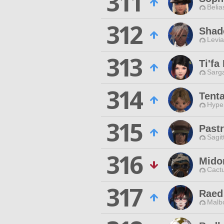
311
Belia
312
Shad
Levia
313
Ti'fa
Sarga
314
Tent
Hyper
315
Past
Sagit
316
Midor
Cactu
317
Raed
Malbo