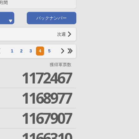
月間
バックナンバー
次週
1
2
3
4
5
獲得軍票数
1172467
1168977
1167907
1166310