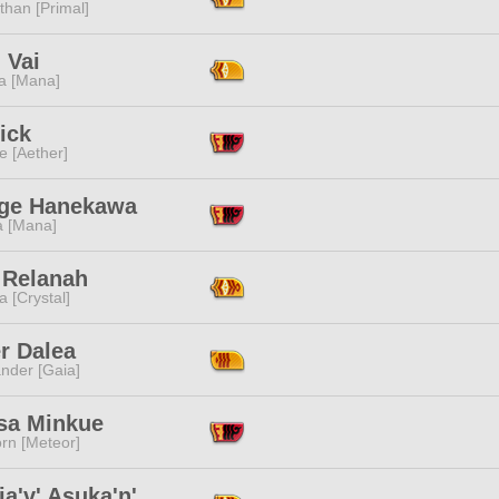
than [Primal]
 Vai
a [Mana]
tick
e [Aether]
ge Hanekawa
a [Mana]
 Relanah
a [Crystal]
r Dalea
nder [Gaia]
sa Minkue
rn [Meteor]
a'v' Asuka'n'