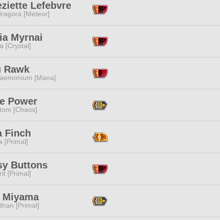
ziette Lefebvre
ragora [Meteor]
ia Myrnai
a [Crystal]
u Rawk
aemonium [Mana]
ne Power
tom [Chaos]
a Finch
 [Primal]
sy Buttons
it [Primal]
i Miyama
than [Primal]