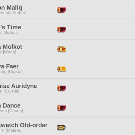
on Maliq
mesh [Aether]
's Time
s [Meteor]
a Molkot
a [Mana]
ya Faer
ng [Crystal]
nise Auridyne
l [Crystal]
h Dance
tom [Chaos]
kwatch Old-order
rn [Meteor]