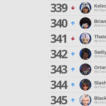
339
Kele
Gilga
340
Brian
Belia
341
That
Anim
342
Sadi
Balmu
343
Orta
Coeur
344
Slas
Phan
345
Blac
Unico