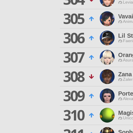
Levia
305
Vavai
Anim
306
Lil S
Faeri
307
Oran
Asur
308
Zana
Zaler
309
Porte
Alexa
310
Magi
Unico
Sophi