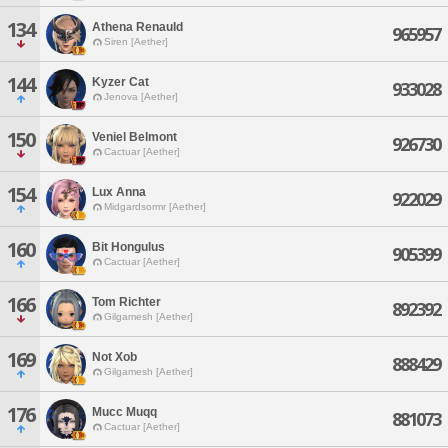
134
Athena Renauld
965957
Siren [Aether]
144
Kyzer Cat
933028
Jenova [Aether]
150
Veniel Belmont
926730
Cactuar [Aether]
154
Lux Anna
922029
Midgardsormr [Aether]
160
Bit Hongulus
905399
Cactuar [Aether]
166
Tom Richter
892392
Gilgamesh [Aether]
169
Not Xob
888429
Gilgamesh [Aether]
176
Mucc Muqq
881073
Cactuar [Aether]