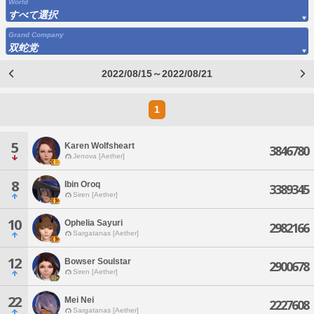
World
すべて選択
Grand Company
双蛇党
2022/08/15～2022/08/21
1
5
Karen Wolfsheart
3846780
Jenova [Aether]
8
Ibin Oroq
3389345
Siren [Aether]
10
Ophelia Sayuri
2982166
Sargatanas [Aether]
12
Bowser Soulstar
2900678
Siren [Aether]
22
Mei Nei
2227608
Sargatanas [Aether]