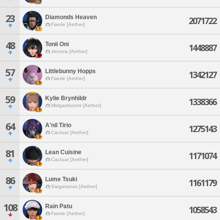
23
Diamonds Heaven
2071722
Faerie [Aether]
48
Tonii Oni
1448887
Jenova [Aether]
57
Littlebunny Hopps
1342127
Faerie [Aether]
59
Kylie Brynhildr
1338366
Midgardsormr [Aether]
64
A'nil Tirio
1275143
Cactuar [Aether]
81
Lean Cuisine
1171074
Cactuar [Aether]
86
Lume Tsuki
1161179
Sargatanas [Aether]
108
Rain Patu
1058543
Faerie [Aether]