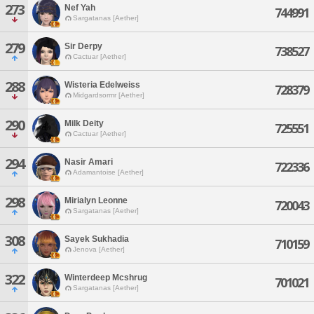
273
Nef Yah
744991
Sargatanas [Aether]
279
Sir Derpy
738527
Cactuar [Aether]
288
Wisteria Edelweiss
728379
Midgardsormr [Aether]
290
Milk Deity
725551
Cactuar [Aether]
294
Nasir Amari
722336
Adamantoise [Aether]
298
Mirialyn Leonne
720043
Sargatanas [Aether]
308
Sayek Sukhadia
710159
Jenova [Aether]
322
Winterdeep Mcshrug
701021
Sargatanas [Aether]