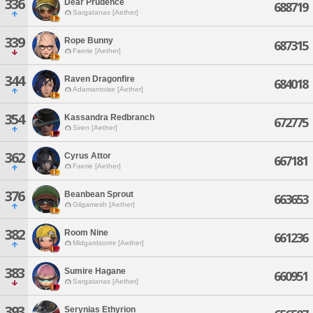
336
Dear Prudence
688719
Sargatanas [Aether]
339
Rope Bunny
687315
Faerie [Aether]
344
Raven Dragonfire
684018
Adamantoise [Aether]
354
Kassandra Redbranch
672775
Siren [Aether]
362
Cyrus Attor
667181
Faerie [Aether]
376
Beanbean Sprout
663653
Gilgamesh [Aether]
382
Room Nine
661236
Midgardsormr [Aether]
383
Sumire Hagane
660951
Sargatanas [Aether]
393
Serynias Ethyrion