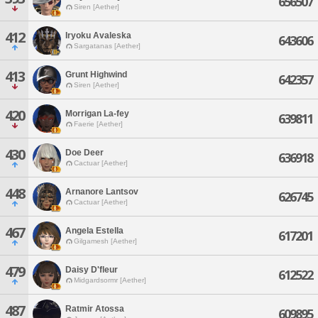
656507
Siren [Aether]
412
Iryoku Avaleska
643606
Sargatanas [Aether]
413
Grunt Highwind
642357
Siren [Aether]
420
Morrigan La-fey
639811
Faerie [Aether]
430
Doe Deer
636918
Cactuar [Aether]
448
Arnanore Lantsov
626745
Cactuar [Aether]
467
Angela Estella
617201
Gilgamesh [Aether]
479
Daisy D'fleur
612522
Midgardsormr [Aether]
487
Ratmir Atossa
609895