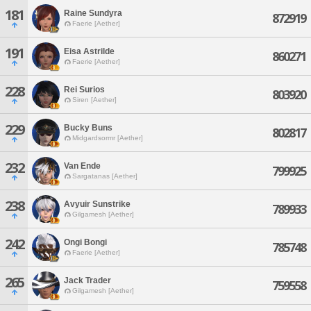
181
Raine Sundyra
872919
Faerie [Aether]
191
Eisa Astrilde
860271
Faerie [Aether]
228
Rei Surios
803920
Siren [Aether]
229
Bucky Buns
802817
Midgardsormr [Aether]
232
Van Ende
799925
Sargatanas [Aether]
238
Avyuir Sunstrike
789933
Gilgamesh [Aether]
242
Ongi Bongi
785748
Faerie [Aether]
265
Jack Trader
759558
Gilgamesh [Aether]