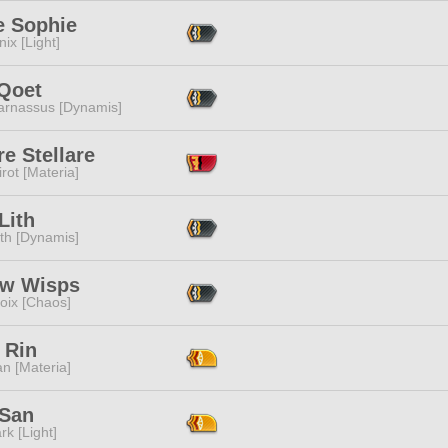
e Sophie
ix [Light]
 Qoet
arnassus [Dynamis]
e Stellare
rot [Materia]
Lith
ith [Dynamis]
ow Wisps
oix [Chaos]
 Rin
n [Materia]
 San
rk [Light]