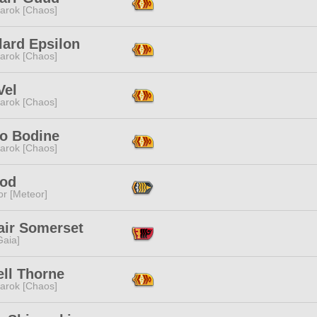
arok [Chaos]
lard Epsilon
arok [Chaos]
Vel
arok [Chaos]
ro Bodine
arok [Chaos]
Rod
or [Meteor]
air Somerset
[Gaia]
ell Thorne
arok [Chaos]