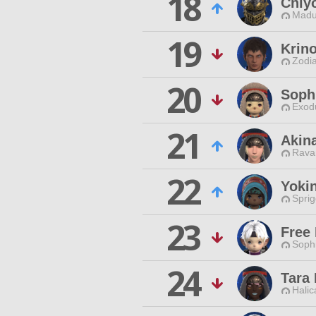
18
Chiy
Madu
19
Krin
Zodia
20
Soph
Exodu
21
Akin
Rava
22
Yokin
Spri
23
Free
Sophi
24
Tara
Halic