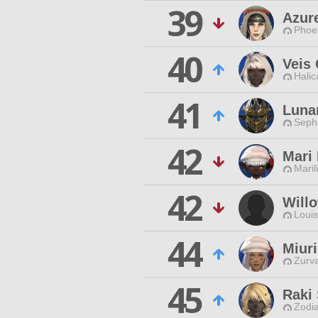
39
Azur
Phoen
40
Veis
Halic
41
Lunar
Sephi
42
Mari 
Maril
42
Will
Louis
44
Miuri
Zurva
45
Raki
Zodia