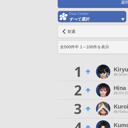
週
Data Center
すべて選択
前週
全
500
件中
1
～
100
件を表示
1
Kiryu
Siren
2
Hina 
Ifrit 
3
Kuro
Halic
4
Kumo