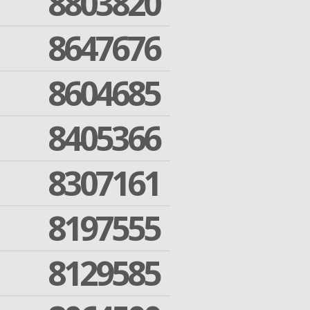
8803820
8647676
8604685
8405366
8307161
8197555
8129585