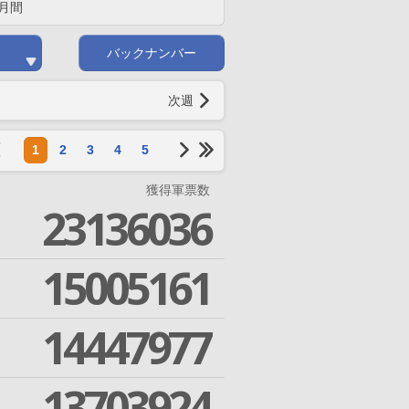
月間
バックナンバー
次週
1
2
3
4
5
獲得軍票数
23136036
15005161
14447977
13703924