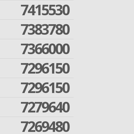
7415530
7383780
7366000
7296150
7296150
7279640
7269480