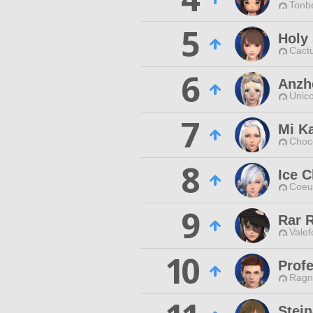
Tonbe
5
Holy
Cactu
6
Anzh
Unico
7
Mi K
Choc
8
Ice 
Coeur
9
Rar 
Valef
10
Prof
Ragn
Stei