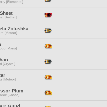
rry [Elemental]
 Sheet
ar [Aether]
ela Zolushka
rn [Meteor]
a
obo [Mana]
Chan
l [Crystal]
Rar
or [Meteor]
essor Plum
arok [Chaos]
narr Guud