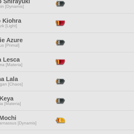
o Shirayuki
in [Dynamis]
o Kiohra
rk [Light]
ie Azure
s [Primal]
a Lesca
na [Materia]
a Lala
ggan [Chaos]
 Keya
a [Materia]
 Mochi
arnassus [Dynamis]