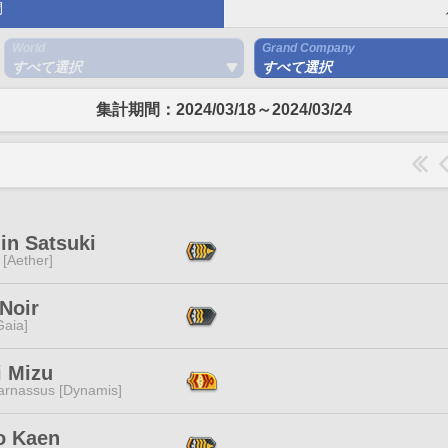
間
World
Grand Company
すべて選択
すべて選択
集計期間：2024/03/18～2024/03/24
in Satsuki
 [Aether]
Noir
[Gaia]
i Mizu
arnassus [Dynamis]
 Kaen