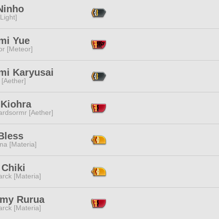
Ninho
[Light]
mi Yue
or [Meteor]
mi Karyusai
 [Aether]
 Kiohra
ardsormr [Aether]
Bless
na [Materia]
 Chiki
rck [Materia]
my Rurua
rck [Materia]