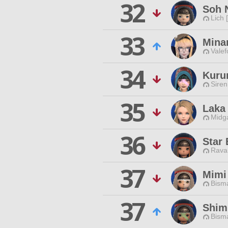
32
Soh 
Lich 
33
Mina
Valef
34
Kuru
Siren
35
Laka
Midg
36
Star 
Rava
37
Mimi
Bisma
37
Shim
Bisma