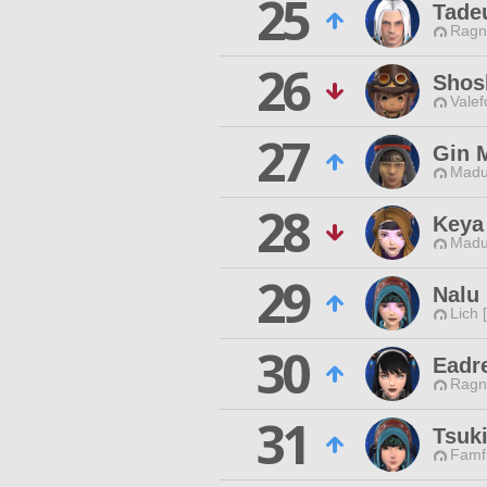
25
Tade
Ragn
26
Shos
Valef
27
Gin 
Madu
28
Keya
Madu
29
Nalu 
Lich 
30
Eadr
Ragn
31
Tsuk
Famfr