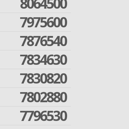
8064500
7975600
7876540
7834630
7830820
7802880
7796530