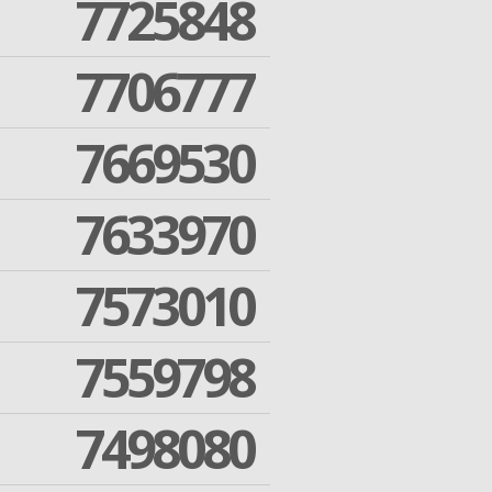
7725848
7706777
7669530
7633970
7573010
7559798
7498080