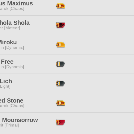
us Maximus
arok [Chaos]
hola Shola
or [Meteor]
Miroku
in [Dynamis]
 Free
in [Dynamis]
Lich
[Light]
ed Stone
arok [Chaos]
i Moonsorrow
it [Primal]