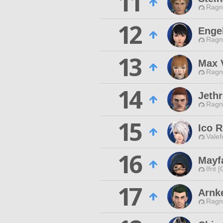
11
Ragn
12
Enge
Ragn
13
Max 
Ragn
14
Jeth
Ragn
15
Ico 
Valef
16
Mayf
Ifrit 
17
Arnk
Ragn