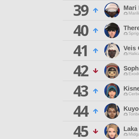
39
Mari 
Maril
40
There
Spri
41
Veis
Halic
42
Soph
Exodu
43
Kisn
Cerb
44
Kuyo
Tonbe
45
Laka
Midg