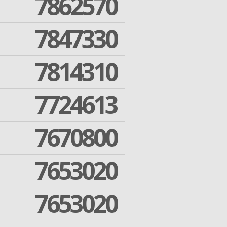
7862570
7847330
7814310
7724613
7670800
7653020
7653020