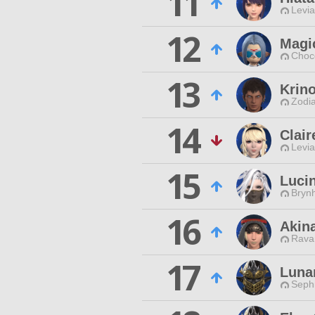
11
Levia
12
Magi
Choc
13
Krin
Zodia
14
Clair
Levia
15
Lucin
Brynh
16
Akin
Rava
17
Lunar
Sephi