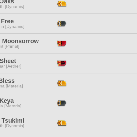
 Oaks
ith [Dynamis]
 Free
in [Dynamis]
i Moonsorrow
it [Primal]
 Sheet
ar [Aether]
Bless
na [Materia]
 Keya
a [Materia]
 Tsukimi
ith [Dynamis]