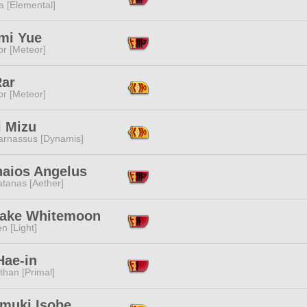
a [Elemental]
mi Yue
or [Meteor]
Rar
or [Meteor]
i Mizu
arnassus [Dynamis]
haios Angelus
tanas [Aether]
ake Whitemoon
n [Light]
Hae-in
than [Primal]
amuki Isobe