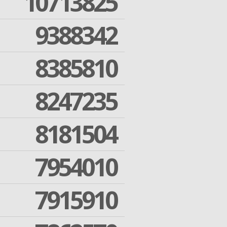
10713825
9388342
8385810
8247235
8181504
7954010
7915910