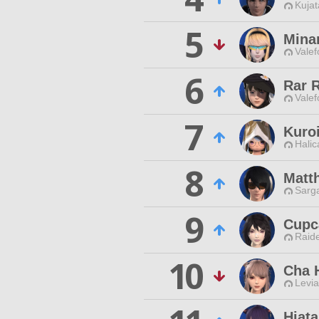
Kujat
5
Mina
Valef
6
Rar 
Valef
7
Kuro
Halic
8
Matt
Sarga
9
Cupc
Raide
10
Cha 
Levia
Hiat