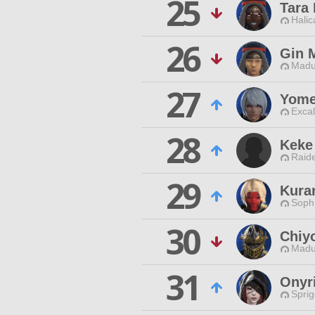
25
Tara
Halic
26
Gin 
Madu
27
Yome
Excal
28
Keke
Raide
29
Kura
Sophi
30
Chiy
Madu
31
Onyri
Spri