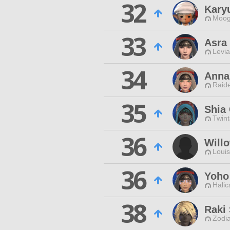
32
Kary
Moog
33
Asra
Levia
34
Anna
Raide
35
Shia
Twint
36
Will
Louis
36
Yoho
Halic
38
Raki
Zodia