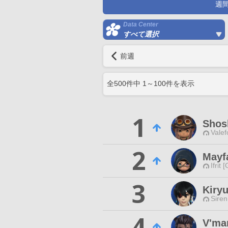
週
Data Center
すべて選択
前週
全
500
件中
1
～
100
件を表示
1
Shos
Valef
2
Mayf
Ifrit 
3
Kiryu
Siren
4
V'mar