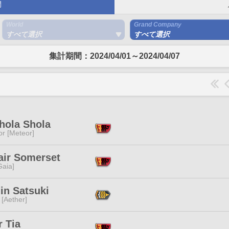
間
World
Grand Company
すべて選択
すべて選択
集計期間：2024/04/01～2024/04/07
hola Shola
or [Meteor]
air Somerset
[Gaia]
in Satsuki
 [Aether]
 Tia