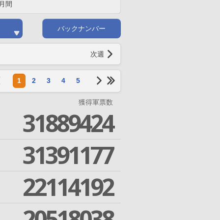
月間
バックナンバー
次週
1
2
3
4
5
獲得軍票数
31889424
31391177
22114192
20518038