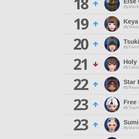
18
Else
Maril
19
Keya
Madu
20
Tsuk
Famfr
21
Holy
Cactu
22
Star 
Rava
23
Free
Sophi
23
Sumi
Maril