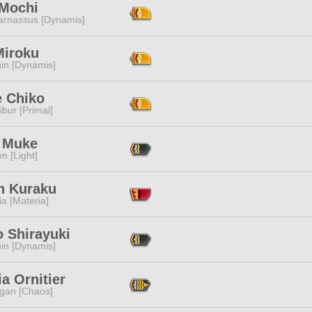
 Mochi
arnassus [Dynamis]
Miroku
in [Dynamis]
 Chiko
ibur [Primal]
 Muke
n [Light]
n Kuraku
a [Materia]
o Shirayuki
in [Dynamis]
a Ornitier
ggan [Chaos]