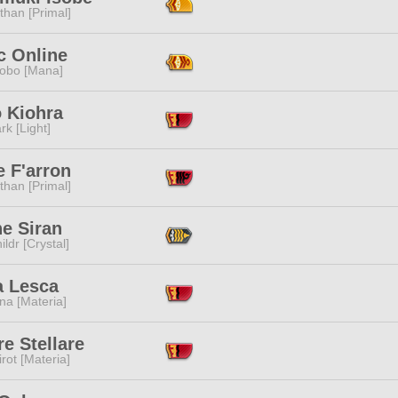
than [Primal]
c Online
obo [Mana]
o Kiohra
rk [Light]
e F'arron
than [Primal]
e Siran
ildr [Crystal]
a Lesca
na [Materia]
e Stellare
rot [Materia]