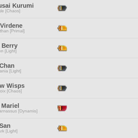
usai Kurumi
le [Chaos]
 Virdene
than [Primal]
 Berry
n [Light]
 Chan
ania [Light]
ow Wisps
oix [Chaos]
 Mariel
arnassus [Dynamis]
 San
rk [Light]