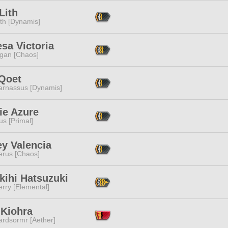
Lith
ith [Dynamis]
sa Victoria
ggan [Chaos]
 Qoet
arnassus [Dynamis]
ie Azure
s [Primal]
ey Valencia
erus [Chaos]
kihi Hatsuzuki
rry [Elemental]
 Kiohra
ardsormr [Aether]