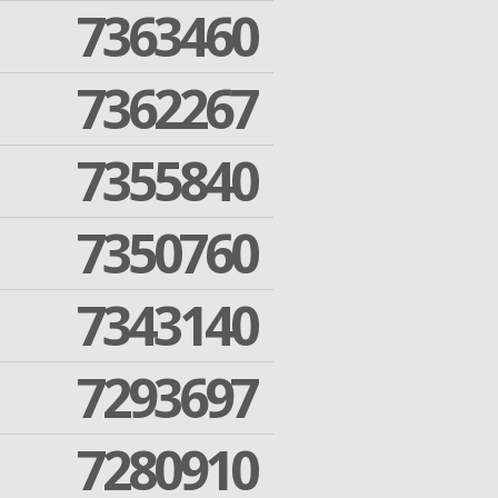
7363460
7362267
7355840
7350760
7343140
7293697
7280910