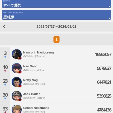
World
すべて選択
Grand Company
黒渦団
2026/07/27～2026/08/02
1
3
Nancorin Nasigoreng
16562057
Valefor [Meteor]
10
Nao Nano
9678627
Shinryu [Meteor]
23
Rotty Nog
6447821
Ramuh [Meteor]
30
Jack Bauer
5396825
Unicorn [Meteor]
33
Senbei Nellemond
4784136
Ramuh [Meteor]