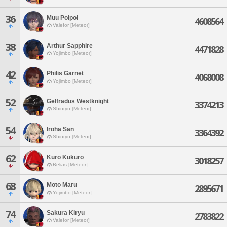
36
Muu Poipoi
4608564
Valefor [Meteor]
38
Arthur Sapphire
4471828
Yojimbo [Meteor]
42
Philis Garnet
4068008
Yojimbo [Meteor]
52
Gelfradus Westknight
3374213
Shinryu [Meteor]
54
Iroha San
3364392
Shinryu [Meteor]
62
Kuro Kukuro
3018257
Belias [Meteor]
68
Moto Maru
2895671
Yojimbo [Meteor]
74
Sakura Kiryu
2783822
Valefor [Meteor]