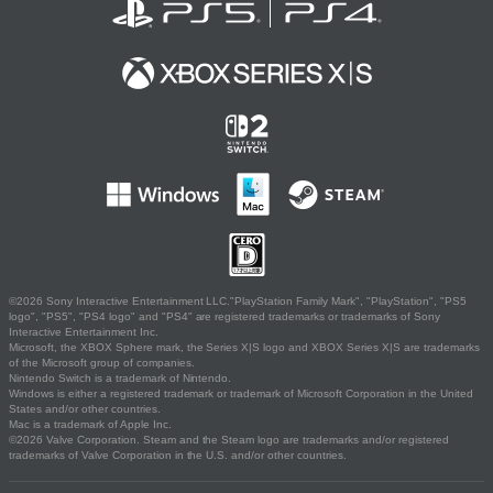
©2026 Sony Interactive Entertainment LLC."PlayStation Family Mark", "PlayStation", "PS5
logo", "PS5", "PS4 logo" and "PS4" are registered trademarks or trademarks of Sony
Interactive Entertainment Inc.
Microsoft, the XBOX Sphere mark, the Series X|S logo and XBOX Series X|S are trademarks
of the Microsoft group of companies.
Nintendo Switch is a trademark of Nintendo.
Windows is either a registered trademark or trademark of Microsoft Corporation in the United
States and/or other countries.
Mac is a trademark of Apple Inc.
©2026 Valve Corporation. Steam and the Steam logo are trademarks and/or registered
trademarks of Valve Corporation in the U.S. and/or other countries.