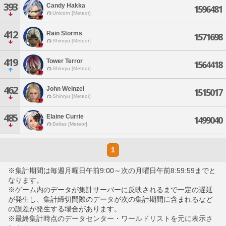
393
Candy Hakka
1596481
Unicorn [Meteor]
412
Rain Storms
1571698
Shinryu [Meteor]
419
Tower Terror
1564418
Shinryu [Meteor]
462
John Weinzel
1515017
Shinryu [Meteor]
485
Elaine Currie
1499040
Belias [Meteor]
1
※集計期間は毎週月曜日午前9:00～次の月曜日午前8:59:59までと
なります。
※ゲーム内のデータが集計サーバーに反映されるまで一定の遅延
が発生し、集計締切間際のデータが次の集計期間に含まれるなど
の誤差が発生する場合があります。
※最終集計時点のデータセンター・ワールドリストを元に表示さ