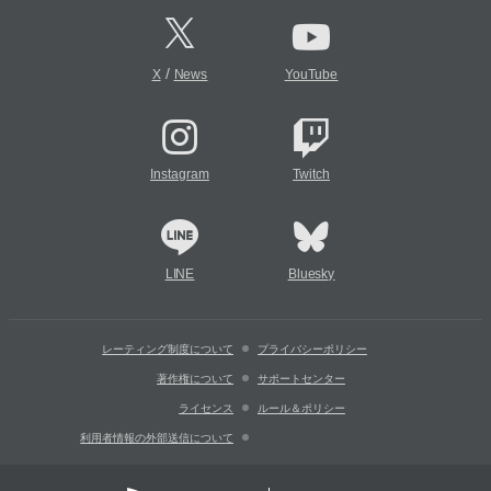
/
X
News
YouTube
Instagram
Twitch
LINE
Bluesky
レーティング制度について
プライバシーポリシー
著作権について
サポートセンター
ライセンス
ルール＆ポリシー
利用者情報の外部送信について