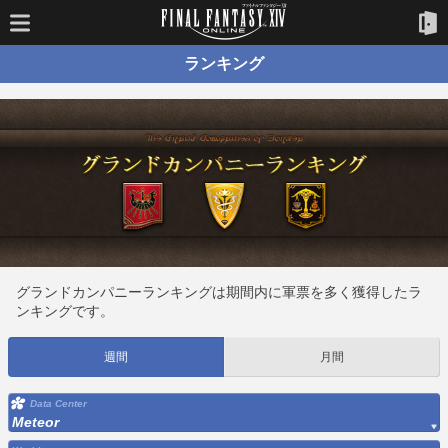
ランキング
グランドカンパニーランキングは期間内に軍票を多く獲得したラ
ンキングです。
週間
月間
Data Center
Meteor