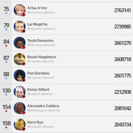
75
Arina A'rire
2763141
Zeromus [Meteor]
79
Lai Mugicha
2739985
Zeromus [Meteor]
84
Toshi Densetsu
2661270
Zeromus [Meteor]
87
Beast Happiness
2608718
Yojimbo [Meteor]
88
Pan Dorobou
2601775
Yojimbo [Meteor]
130
Keina Silford
2212908
Valefor [Meteor]
154
Alexandra Caldera
2081042
Mandragora [Meteor]
158
Haru Nya
2043734
Yojimbo [Meteor]