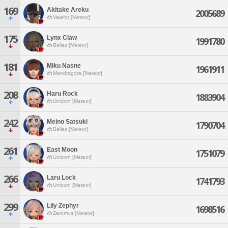
169
Akitake Areku
2005689
Valefor [Meteor]
175
Lynx Claw
1991780
Belias [Meteor]
181
Miku Nasne
1961911
Mandragora [Meteor]
208
Haru Rock
1883904
Unicorn [Meteor]
242
Meino Satsuki
1790704
Belias [Meteor]
261
East Moon
1751079
Unicorn [Meteor]
266
Laru Lock
1741793
Unicorn [Meteor]
299
Lily Zephyr
1698516
Zeromus [Meteor]