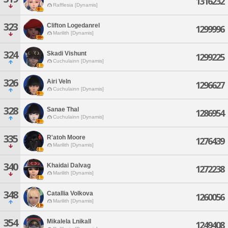
1316232
Rafflesia [Dynamis]
323
Clifton Logedanrel
1299996
Marilith [Dynamis]
324
Skadi Vishunt
1299225
Cuchulainn [Dynamis]
326
Airi Veln
1296627
Cuchulainn [Dynamis]
328
Sanae Thal
1286954
Cuchulainn [Dynamis]
335
R'atoh Moore
1276439
Marilith [Dynamis]
340
Khaidai Dalvag
1272238
Marilith [Dynamis]
348
Catallia Volkova
1260056
Marilith [Dynamis]
354
Mikalela Lnikall
1249408