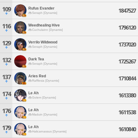
109
Rufus Evander
1847527
Seraph [Dynamis]
116
Weedhealing Hive
1796120
Cuchulainn [Dynamis]
129
Verrilo Wildwood
1737020
Seraph [Dynamis]
132
Dark Tea
1725267
Seraph [Dynamis]
137
Aries Red
1710844
Rafflesia [Dynamis]
174
Le Ah
1613380
Golem [Dynamis]
176
Le Ah
1611538
Maduin [Dynamis]
179
Le Ah
1610840
Halicarnassus [Dynamis]