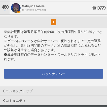
480
Mafuyu' Asahina
1013779
Rafflesia [Dynamis]
1
※集計期間は毎週月曜日午前9:00～次の月曜日午前8:59:59までと
なります。
※ゲーム内のデータが集計サーバーに反映されるまで一定の遅延
が発生し、集計締切間際のデータが次の集計期間に含まれるなど
の誤差が発生する場合があります。
※最終集計時点のデータセンター・ワールドリストを元に表示さ
れます。
バックナンバー
ランキングトップ
コミュニティ