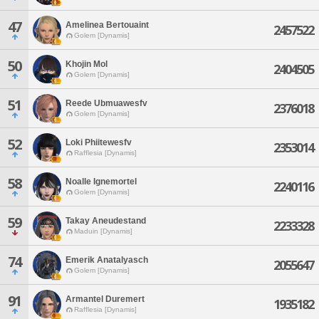
47
Amelinea Bertouaint
2457522
Golem [Dynamis]
50
Khojin Mol
2404505
Golem [Dynamis]
51
Reede Ubmuawesfv
2376018
Golem [Dynamis]
52
Loki Phiitewesfv
2353014
Rafflesia [Dynamis]
58
Noalle Ignemortel
2240116
Golem [Dynamis]
59
Takay Aneudestand
2233328
Maduin [Dynamis]
74
Emerik Anatalyasch
2055647
Golem [Dynamis]
91
Armantel Duremert
1935182
Rafflesia [Dynamis]