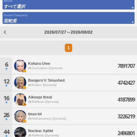
World
すべて選択
Grand Company
双蛇党
2026/07/27～2026/08/02
1
6
Koharu Ume
7891707
Cuchulainn [Dynamis]
12
Bangers'n' Smashed
4742427
Kraken [Dynamis]
16
Aikeepz Itreal
4187899
Rafflesia [Dynamis]
26
Imao Iol
3226219
Halicarnassus [Dynamis]
44
Nuclear Aphid
2496801
Rafflesia [Dynamis]