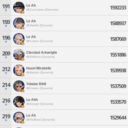
191
Le Ah
1592233
Cuchulainn [Dynamis]
193
Le Ah
1588937
Marilith [Dynamis]
196
Le Ah
1587069
Kraken [Dynamis]
209
Clerebol Arkwright
1551886
Rafflesia [Dynamis]
212
Hazel Mirabelle
1539938
Maduin [Dynamis]
214
Yolaine Rihll
1537509
Kraken [Dynamis]
216
Le Ahh
1533570
Seraph [Dynamis]
219
Le Ah
1529644
Rafflesia [Dynamis]