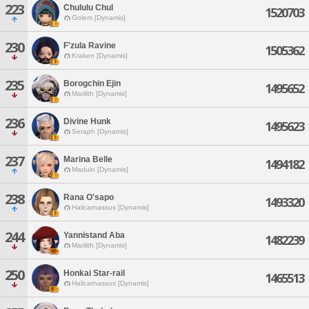
223
Chululu Chul
1520703
Golem [Dynamis]
230
F'zula Ravine
1505362
Kraken [Dynamis]
235
Borogchin Ejin
1495652
Marilith [Dynamis]
236
Divine Hunk
1495623
Seraph [Dynamis]
237
Marina Belle
1494182
Maduin [Dynamis]
238
Rana O'sapo
1493320
Halicarnassus [Dynamis]
244
Yannistand Aba
1482239
Marilith [Dynamis]
250
Honkai Star-rail
1465513
Halicarnassus [Dynamis]