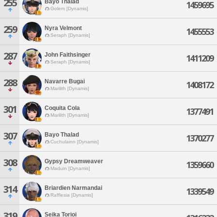
255
Bayo Thalad
1459695
Golem [Dynamis]
259
Nyra Velmont
1455553
Seraph [Dynamis]
287
John Faithsinger
1411209
Seraph [Dynamis]
288
Navarre Bugai
1408172
Marilith [Dynamis]
301
Coquita Cola
1377491
Marilith [Dynamis]
307
Bayo Thalad
1370277
Cuchulainn [Dynamis]
308
Gypsy Dreamweaver
1359660
Maduin [Dynamis]
314
Briardien Narmandai
1339549
Rafflesia [Dynamis]
319
Seika Torioi