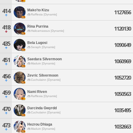
414
Mako'to Kizu
1127656
Rafflesia [Dynamis]
418
Rina Purrina
1120130
Halicarnassus [Dynamis]
435
Bela Lugosi
1090649
Seraph [Dynamis]
451
Saedara Silvermoon
1060969
Maduin [Dynamis]
456
Zevric Silvermoon
1052720
Cuchulainn [Dynamis]
459
Nami Riven
1050563
Rafflesia [Dynamis]
470
Darcinda Gwyrdd
1035495
Cuchulainn [Dynamis]
473
Hezrou Dhiaga
1032663
Maduin [Dynamis]