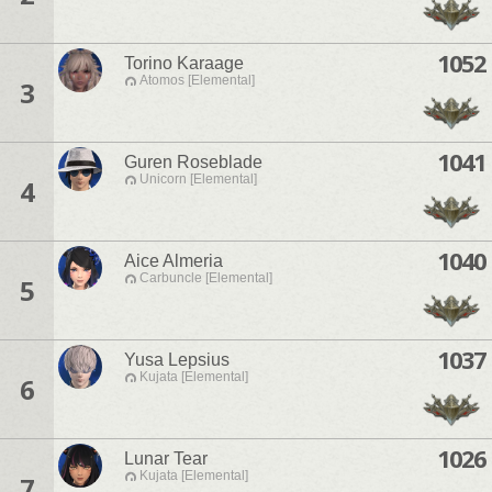
1052
Torino Karaage
Atomos [Elemental]
3
1041
Guren Roseblade
Unicorn [Elemental]
4
1040
Aice Almeria
Carbuncle [Elemental]
5
1037
Yusa Lepsius
Kujata [Elemental]
6
1026
Lunar Tear
Kujata [Elemental]
7