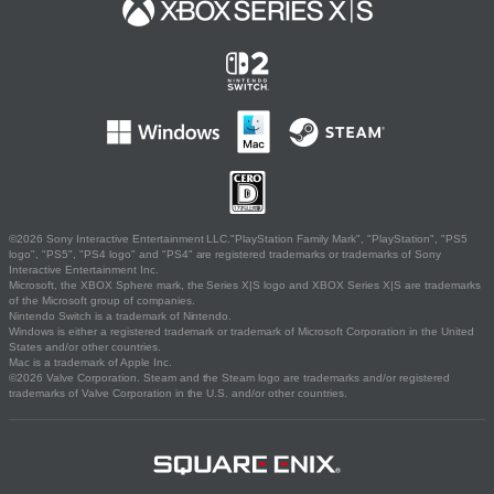
©2026 Sony Interactive Entertainment LLC."PlayStation Family Mark", "PlayStation", "PS5
logo", "PS5", "PS4 logo" and "PS4" are registered trademarks or trademarks of Sony
Interactive Entertainment Inc.
Microsoft, the XBOX Sphere mark, the Series X|S logo and XBOX Series X|S are trademarks
of the Microsoft group of companies.
Nintendo Switch is a trademark of Nintendo.
Windows is either a registered trademark or trademark of Microsoft Corporation in the United
States and/or other countries.
Mac is a trademark of Apple Inc.
©2026 Valve Corporation. Steam and the Steam logo are trademarks and/or registered
trademarks of Valve Corporation in the U.S. and/or other countries.