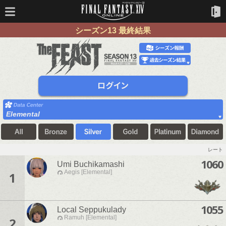
シーズン13 最終結果
Elemental
レート
1060
Umi Buchikamashi
Aegis [Elemental]
1
1055
Local Seppukulady
Ramuh [Elemental]
2