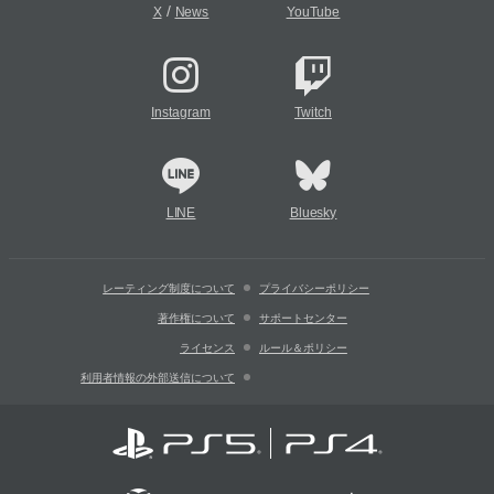
/
X
News
YouTube
Instagram
Twitch
LINE
Bluesky
レーティング制度について
プライバシーポリシー
著作権について
サポートセンター
ライセンス
ルール＆ポリシー
利用者情報の外部送信について