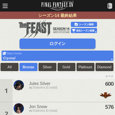
シーズン14 最終結果
Crystal
レート
600
Jules Silver
Diabolos [Crystal]
1
576
Jon Snow
Diabolos [Crystal]
2