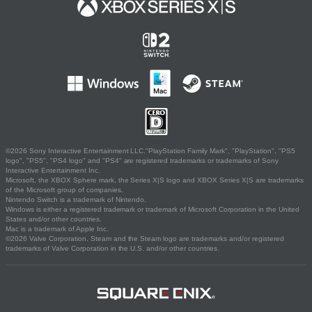
©2026 Sony Interactive Entertainment LLC."PlayStation Family Mark", "PlayStation", "PS5
logo", "PS5", "PS4 logo" and "PS4" are registered trademarks or trademarks of Sony
Interactive Entertainment Inc.
Microsoft, the XBOX Sphere mark, the Series X|S logo and XBOX Series X|S are trademarks
of the Microsoft group of companies.
Nintendo Switch is a trademark of Nintendo.
Windows is either a registered trademark or trademark of Microsoft Corporation in the United
States and/or other countries.
Mac is a trademark of Apple Inc.
©2026 Valve Corporation. Steam and the Steam logo are trademarks and/or registered
trademarks of Valve Corporation in the U.S. and/or other countries.