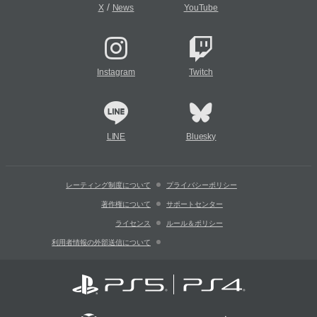
/
X
News
YouTube
Instagram
Twitch
LINE
Bluesky
レーティング制度について
プライバシーポリシー
著作権について
サポートセンター
ライセンス
ルール＆ポリシー
利用者情報の外部送信について