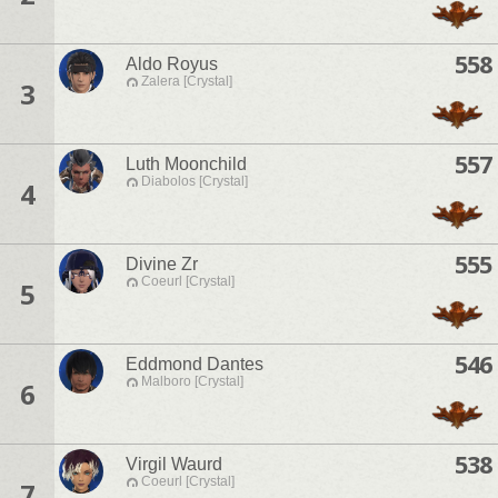
558
Aldo Royus
Zalera [Crystal]
3
557
Luth Moonchild
Diabolos [Crystal]
4
555
Divine Zr
Coeurl [Crystal]
5
546
Eddmond Dantes
Malboro [Crystal]
6
538
Virgil Waurd
Coeurl [Crystal]
7