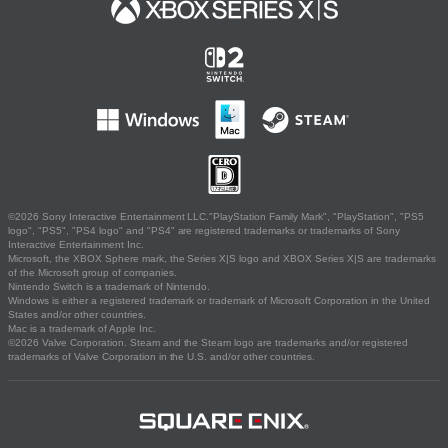
©2026 Sony Interactive Entertainment LLC."PlayStation Family Mark", "PlayStation", "PS5
logo", "PS5", "PS4 logo" and "PS4" are registered trademarks or trademarks of Sony
Interactive Entertainment Inc.
Microsoft, the XBOX Sphere mark, the Series X|S logo and XBOX Series X|S are trademarks
of the Microsoft group of companies.
Nintendo Switch is a trademark of Nintendo.
Windows is either a registered trademark or trademark of Microsoft Corporation in the United
States and/or other countries.
Mac is a trademark of Apple Inc.
©2026 Valve Corporation. Steam and the Steam logo are trademarks and/or registered
trademarks of Valve Corporation in the U.S. and/or other countries.