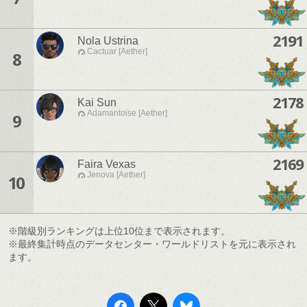
2191
Nola Ustrina
Cactuar [Aether]
8
2178
Kai Sun
Adamantoise [Aether]
9
2169
Faira Vexas
Jenova [Aether]
10
※階級別ランキングは上位10位まで表示されます。
※最終集計時点のデータセンター・ワールドリストを元に表示され
ます。