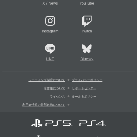
/
X
News
YouTube
Instagram
Twitch
LINE
Bluesky
レーティング制度について
プライバシーポリシー
著作権について
サポートセンター
ライセンス
ルール＆ポリシー
利用者情報の外部送信について