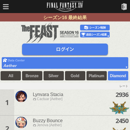
シーズン16 最終結果
Aether
レート
2936
Lynvara Stacia
Cactuar [Aether]
1
2450
Buzzy Bounce
Jenova [Aether]
2