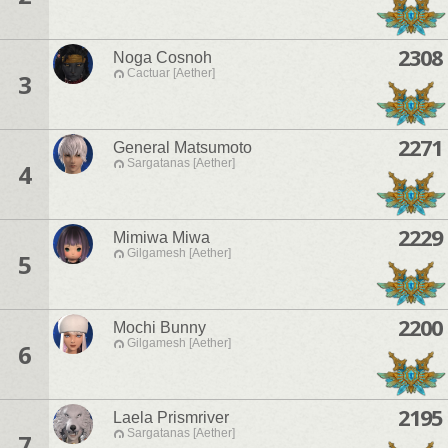
2308
Noga Cosnoh
Cactuar [Aether]
3
2271
General Matsumoto
Sargatanas [Aether]
4
2229
Mimiwa Miwa
Gilgamesh [Aether]
5
2200
Mochi Bunny
Gilgamesh [Aether]
6
2195
Laela Prismriver
Sargatanas [Aether]
7