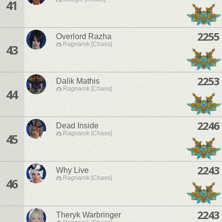
41
2255
Overlord Razha
Ragnarok [Chaos]
43
2253
Dalik Mathis
Ragnarok [Chaos]
44
2246
Dead Inside
Ragnarok [Chaos]
45
2243
Why Live
Ragnarok [Chaos]
46
2243
Theryk Warbringer