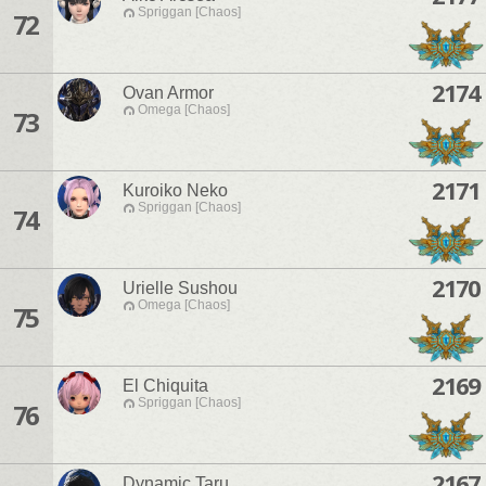
Spriggan [Chaos]
72
2174
Ovan Armor
Omega [Chaos]
73
2171
Kuroiko Neko
Spriggan [Chaos]
74
2170
Urielle Sushou
Omega [Chaos]
75
2169
El Chiquita
Spriggan [Chaos]
76
2167
Dynamic Taru