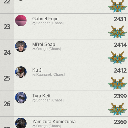
22
2431
Gabriel Fujin
Spriggan [Chaos]
23
2414
Mi'roi Soap
Omega [Chaos]
24
2412
Ku Ji
Ragnarok [Chaos]
25
2399
Tyra Kett
Spriggan [Chaos]
26
2360
Yamizura Kumozuma
Omega [Chaos]