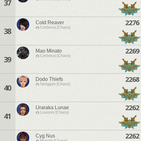
37
2276
Cold Reaver
Cerberus [Chaos]
38
2269
Mao Minato
Cerberus [Chaos]
39
2268
Dodo Thiefs
Spriggan [Chaos]
40
2262
Uraraka Lunae
Louisoix [Chaos]
41
2262
Cyg Nus
Moogle [Chaos]