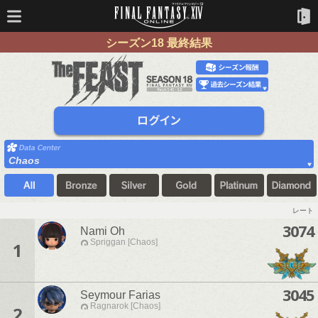
シーズン18 最終結果
Chaos
レート
3074
Nami Oh
Spriggan [Chaos]
1
3045
Seymour Farias
Ragnarok [Chaos]
2