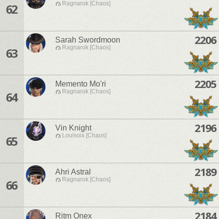
Ragnarok [Chaos]
62
2206
Sarah Swordmoon
Ragnarok [Chaos]
63
2205
Memento Mo'ri
Ragnarok [Chaos]
64
2196
Vin Knight
Louisoix [Chaos]
65
2189
Ahri Astral
Ragnarok [Chaos]
66
2184
Ritm Onex