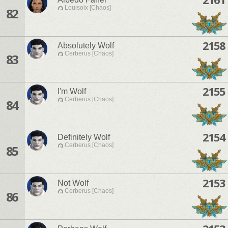
Louisoix [Chaos]
82
2158
Absolutely Wolf
Cerberus [Chaos]
83
2155
I'm Wolf
Cerberus [Chaos]
84
2154
Definitely Wolf
Cerberus [Chaos]
85
2153
Not Wolf
Cerberus [Chaos]
86