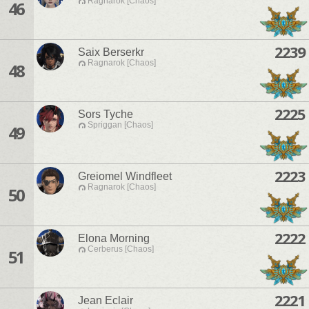
Ragnarok [Chaos]
46
2239
Saix Berserkr
Ragnarok [Chaos]
48
2225
Sors Tyche
Spriggan [Chaos]
49
2223
Greiomel Windfleet
Ragnarok [Chaos]
50
2222
Elona Morning
Cerberus [Chaos]
51
2221
Jean Eclair