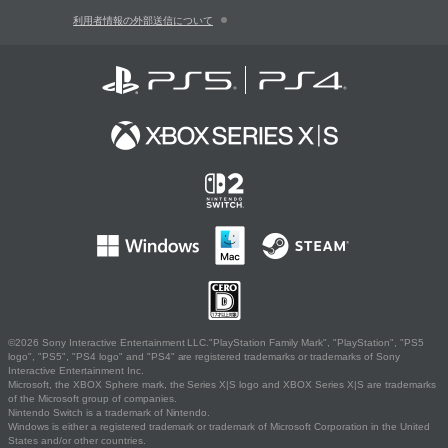
利用者情報の外部送信について
©2026 Sony Interactive Entertainment LLC."PlayStation Family Mark", "PlayStation", "PS5
logo", "PS5", "PS4 logo" and "PS4" are registered trademarks or trademarks of Sony
Interactive Entertainment Inc.
Microsoft, the XBOX Sphere mark, the Series X|S logo and XBOX Series X|S are trademarks
of the Microsoft group of companies.
Nintendo Switch is a trademark of Nintendo.
Windows is either a registered trademark or trademark of Microsoft Corporation in the United
States and/or other countries.