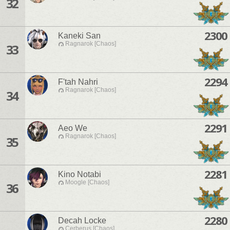
32
2300
Kaneki San
Ragnarok [Chaos]
33
2294
F'tah Nahri
Ragnarok [Chaos]
34
2291
Aeo We
Ragnarok [Chaos]
35
2281
Kino Notabi
Moogle [Chaos]
36
2280
Decah Locke
Cerberus [Chaos]