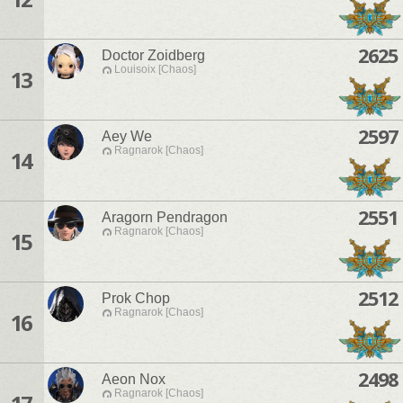
2625
Doctor Zoidberg
Louisoix [Chaos]
13
2597
Aey We
Ragnarok [Chaos]
14
2551
Aragorn Pendragon
Ragnarok [Chaos]
15
2512
Prok Chop
Ragnarok [Chaos]
16
2498
Aeon Nox
Ragnarok [Chaos]