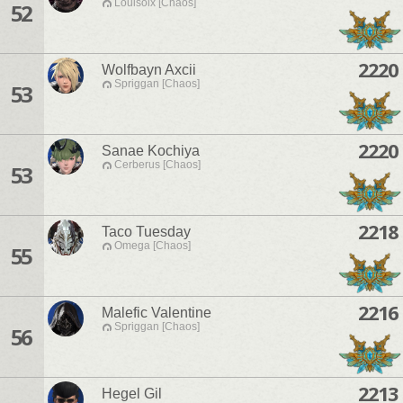
Louisoix [Chaos]
52
2220
Wolfbayn Axcii
Spriggan [Chaos]
53
2220
Sanae Kochiya
Cerberus [Chaos]
53
2218
Taco Tuesday
Omega [Chaos]
55
2216
Malefic Valentine
Spriggan [Chaos]
56
2213
Hegel Gil