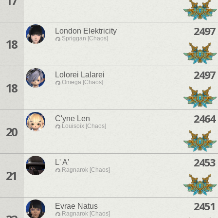
17
2497
London Elektricity
Spriggan [Chaos]
18
2497
Lolorei Lalarei
Omega [Chaos]
18
2464
C'yne Len
Louisoix [Chaos]
20
2453
L' A'
Ragnarok [Chaos]
21
2451
Evrae Natus
Ragnarok [Chaos]