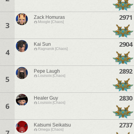
2971
Zack Homuras
Moogle [Chaos]
3
2904
Kai Sun
Ragnarok [Chaos]
4
2892
Pepe Laugh
Louisoix [Chaos]
5
2830
Healer Guy
Louisoix [Chaos]
6
2737
Katsumi Seikatsu
Omega [Chaos]
7