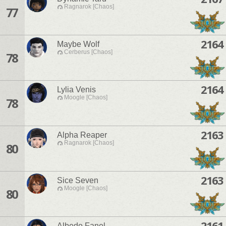
Ragnarok [Chaos]
77
2164
Maybe Wolf
Cerberus [Chaos]
78
2164
Lylia Venis
Moogle [Chaos]
78
2163
Alpha Reaper
Ragnarok [Chaos]
80
2163
Sice Seven
Moogle [Chaos]
80
2161
Albedo Fanel