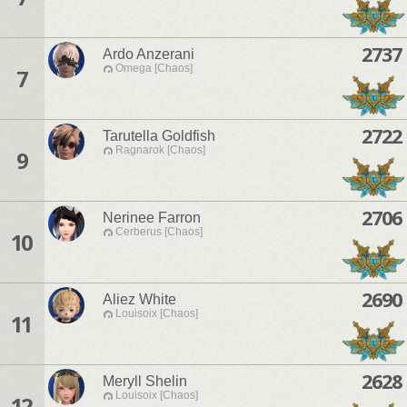
2737
Ardo Anzerani
Omega [Chaos]
7
2722
Tarutella Goldfish
Ragnarok [Chaos]
9
2706
Nerinee Farron
Cerberus [Chaos]
10
2690
Aliez White
Louisoix [Chaos]
11
2628
Meryll Shelin
Louisoix [Chaos]
12