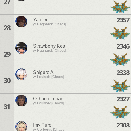
27
2357
Yato Iri
Ragnarok [Chaos]
28
2346
Strawberry Kea
Ragnarok [Chaos]
29
2338
Shigure Ai
Louisoix [Chaos]
30
2327
Ochaco Lunae
Louisoix [Chaos]
31
2308
Imy Pure
Cerberus [Chaos]