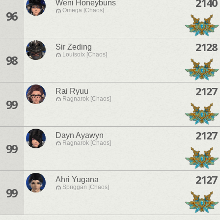
2140
Weni Honeybuns
Omega [Chaos]
96
2128
Sir Zeding
Louisoix [Chaos]
98
2127
Rai Ryuu
Ragnarok [Chaos]
99
2127
Dayn Ayawyn
Ragnarok [Chaos]
99
2127
Ahri Yugana
Spriggan [Chaos]
99