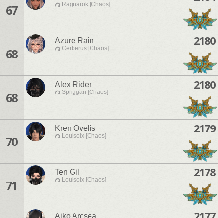
Ragnarok [Chaos]
67
2180
Azure Rain
Cerberus [Chaos]
68
2180
Alex Rider
Spriggan [Chaos]
68
2179
Kren Ovelis
Louisoix [Chaos]
70
2178
Ten Gil
Louisoix [Chaos]
71
2177
Aiko Arcsea