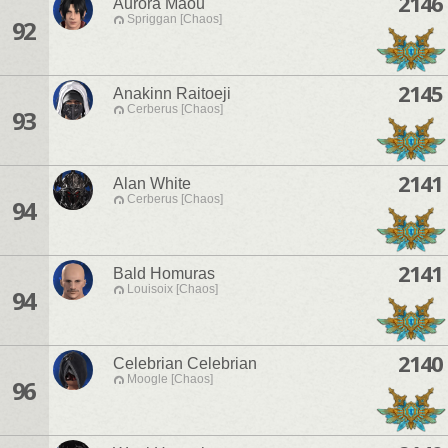
2146
Aurora Maou
Spriggan [Chaos]
92
2145
Anakinn Raitoeji
Cerberus [Chaos]
93
2141
Alan White
Cerberus [Chaos]
94
2141
Bald Homuras
Louisoix [Chaos]
94
2140
Celebrian Celebrian
Moogle [Chaos]
96