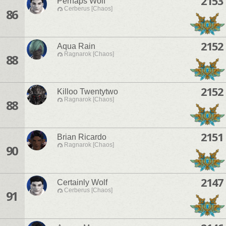
2153
Perhaps Wolf
Cerberus [Chaos]
86
2152
Aqua Rain
Ragnarok [Chaos]
88
2152
Killoo Twentytwo
Ragnarok [Chaos]
88
2151
Brian Ricardo
Ragnarok [Chaos]
90
2147
Certainly Wolf
Cerberus [Chaos]
91