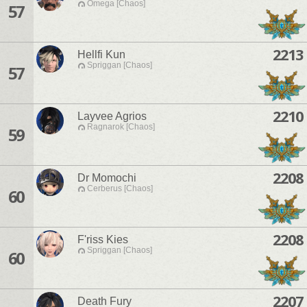
Omega [Chaos]
57
2213
Hellfi Kun
Spriggan [Chaos]
57
2210
Layvee Agrios
Ragnarok [Chaos]
59
2208
Dr Momochi
Cerberus [Chaos]
60
2208
F'riss Kies
Spriggan [Chaos]
60
2207
Death Fury