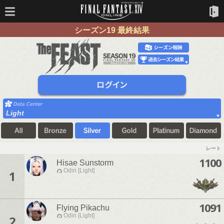
シーズン19 最終結果
Light
レート
1100
Hisae Sunstorm
Odin [Light]
1
1091
Flying Pikachu
Odin [Light]
2