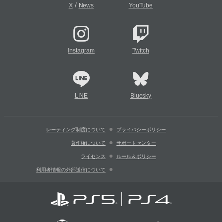
/
X
News
YouTube
Instagram
Twitch
LINE
Bluesky
レーティング制度について
プライバシーポリシー
著作権について
サポートセンター
ライセンス
ルール＆ポリシー
利用者情報の外部送信について