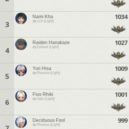
1034
Nami Kha
Lich [Light]
3
1027
Raiden Hanakaze
Zodiark [Light]
4
1009
Yori Hisa
Phoenix [Light]
5
1001
Fiox Rhiki
Odin [Light]
6
999
Deciduous Fool
Phoenix [Light]
7