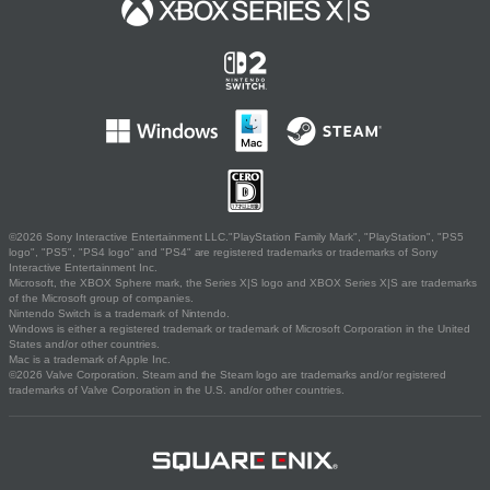
©2026 Sony Interactive Entertainment LLC."PlayStation Family Mark", "PlayStation", "PS5
logo", "PS5", "PS4 logo" and "PS4" are registered trademarks or trademarks of Sony
Interactive Entertainment Inc.
Microsoft, the XBOX Sphere mark, the Series X|S logo and XBOX Series X|S are trademarks
of the Microsoft group of companies.
Nintendo Switch is a trademark of Nintendo.
Windows is either a registered trademark or trademark of Microsoft Corporation in the United
States and/or other countries.
Mac is a trademark of Apple Inc.
©2026 Valve Corporation. Steam and the Steam logo are trademarks and/or registered
trademarks of Valve Corporation in the U.S. and/or other countries.