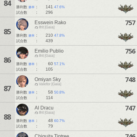
84
：
141
勝利数
47.6%
勝率
：
296
試合数
757
Esswein Rako
Ifrit [Gaia]
85
：
210
勝利数
47.8%
勝率
：
439
試合数
756
Emilio Publio
Ifrit [Gaia]
86
：
60
勝利数
57.1%
勝率
：
105
試合数
748
Omiyan Sky
Valefor [Gaia]
87
：
58
勝利数
50.8%
勝率
：
114
試合数
747
Al Dracu
Ifrit [Gaia]
88
：
48
勝利数
60.7%
勝率
：
79
試合数
746
Chiquita Tiptree