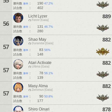
55
：
190
勝利数
47.2%
勝率
：
402
試合数
889
Licht Lyzer
Fenrir [Gaia]
56
：
131
勝利数
46.7%
勝率
：
280
試合数
882
Shao May
Durandal [Gaia]
57
：
83
勝利数
56%
勝率
：
148
試合数
882
Atari Activate
Ultima [Gaia]
57
：
78
勝利数
56.1%
勝率
：
139
試合数
882
Masy Alma
Zeromus [Gaia]
57
：
90
勝利数
50.8%
勝率
：
177
試合数
878
Shiro Oinari