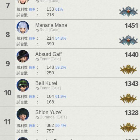
Ridill [Gaia]
7
：
133
勝利数
61%
勝率
：
218
試合数
1451
Manana Mana
Ridill [Gaia]
8
：
214
勝利数
54.8%
勝率
：
390
試合数
1440
Absurd Gaff
Fenrir [Gaia]
9
：
148
勝利数
59.2%
勝率
：
250
試合数
1343
Bell Kurei
Fenrir [Gaia]
10
：
104
勝利数
61.9%
勝率
：
168
試合数
1328
Shion Yuze'
Durandal [Gaia]
11
：
382
勝利数
50.4%
勝率
：
757
試合数