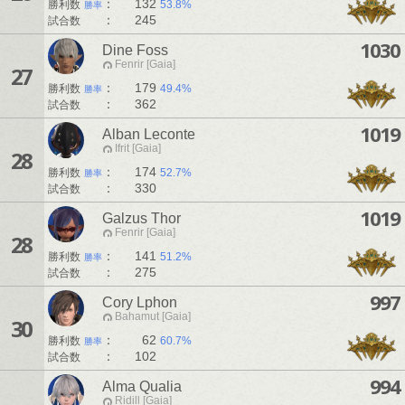
：
132
勝利数
53.8%
勝率
：
245
試合数
1030
Dine Foss
Fenrir [Gaia]
27
：
179
勝利数
49.4%
勝率
：
362
試合数
1019
Alban Leconte
Ifrit [Gaia]
28
：
174
勝利数
52.7%
勝率
：
330
試合数
1019
Galzus Thor
Fenrir [Gaia]
28
：
141
勝利数
51.2%
勝率
：
275
試合数
997
Cory Lphon
Bahamut [Gaia]
30
：
62
勝利数
60.7%
勝率
：
102
試合数
994
Alma Qualia
Ridill [Gaia]