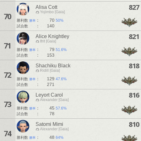
827
Alisa Cott
Yojimbo [Gaia]
70
：
70
勝利数
50%
勝率
：
140
試合数
821
Alice Knightley
Ifrit [Gaia]
71
：
79
勝利数
51.6%
勝率
：
153
試合数
818
Shachiku Black
Ridill [Gaia]
72
：
129
勝利数
47.6%
勝率
：
271
試合数
816
Leyort Carol
Alexander [Gaia]
73
：
45
勝利数
57.6%
勝率
：
78
試合数
810
Satomi Mimi
Alexander [Gaia]
74
：
48
勝利数
64%
勝率