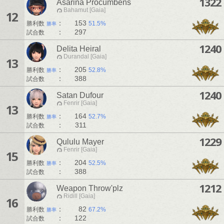
1322
Asarina Procumbens
Bahamut [Gaia]
12
：
153
勝利数
51.5%
勝率
：
297
試合数
1240
Delita Heiral
Durandal [Gaia]
13
：
205
勝利数
52.8%
勝率
：
388
試合数
1240
Satan Dufour
Fenrir [Gaia]
13
：
164
勝利数
52.7%
勝率
：
311
試合数
1229
Qululu Mayer
Fenrir [Gaia]
15
：
204
勝利数
52.5%
勝率
：
388
試合数
1212
Weapon Throw'plz
Ridill [Gaia]
16
：
82
勝利数
67.2%
勝率
：
122
試合数