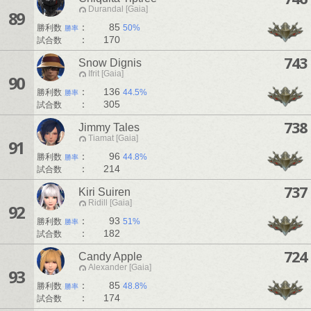
Durandal [Gaia]
89
：
85
勝利数
50%
勝率
：
170
試合数
743
Snow Dignis
Ifrit [Gaia]
90
：
136
勝利数
44.5%
勝率
：
305
試合数
738
Jimmy Tales
Tiamat [Gaia]
91
：
96
勝利数
44.8%
勝率
：
214
試合数
737
Kiri Suiren
Ridill [Gaia]
92
：
93
勝利数
51%
勝率
：
182
試合数
724
Candy Apple
Alexander [Gaia]
93
：
85
勝利数
48.8%
勝率
：
174
試合数