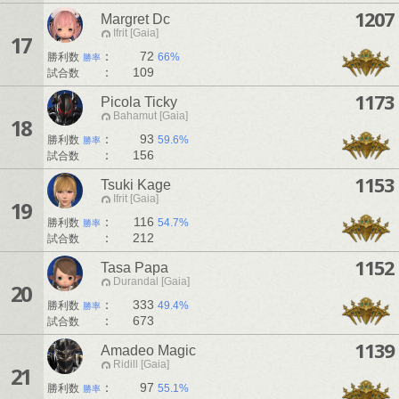
1207
Margret Dc
Ifrit [Gaia]
17
：
72
勝利数
66%
勝率
：
109
試合数
1173
Picola Ticky
Bahamut [Gaia]
18
：
93
勝利数
59.6%
勝率
：
156
試合数
1153
Tsuki Kage
Ifrit [Gaia]
19
：
116
勝利数
54.7%
勝率
：
212
試合数
1152
Tasa Papa
Durandal [Gaia]
20
：
333
勝利数
49.4%
勝率
：
673
試合数
1139
Amadeo Magic
Ridill [Gaia]
21
：
97
勝利数
55.1%
勝率