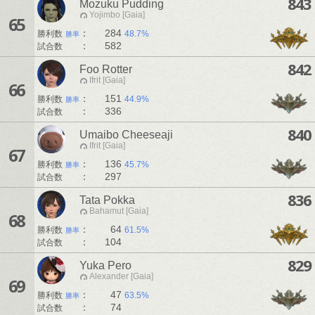
843
Mozuku Pudding
Yojimbo [Gaia]
65
：
284
勝利数
48.7%
勝率
：
582
試合数
842
Foo Rotter
Ifrit [Gaia]
66
：
151
勝利数
44.9%
勝率
：
336
試合数
840
Umaibo Cheeseaji
Ifrit [Gaia]
67
：
136
勝利数
45.7%
勝率
：
297
試合数
836
Tata Pokka
Bahamut [Gaia]
68
：
64
勝利数
61.5%
勝率
：
104
試合数
829
Yuka Pero
Alexander [Gaia]
69
：
47
勝利数
63.5%
勝率
：
74
試合数