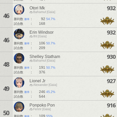
932
Otori Mk
Bahamut [Gaia]
46
：
92
勝利数
54.7%
勝率
：
168
試合数
932
Erin Windsor
Ifrit [Gaia]
46
：
106
勝利数
50.7%
勝率
：
209
試合数
930
Shelley Statham
Bahamut [Gaia]
48
：
191
勝利数
50.7%
勝率
：
376
試合数
927
Lionel Jr
Alexander [Gaia]
49
：
246
勝利数
45.2%
勝率
：
544
試合数
916
Ponpoko Pon
Fenrir [Gaia]
50
：
109
勝利数
55%
勝率