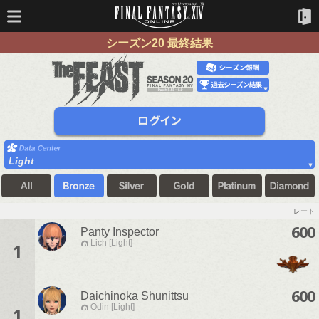
シーズン20 最終結果
Light
レート
600
Panty Inspector
Lich [Light]
1
600
Daichinoka Shunittsu
Odin [Light]
1