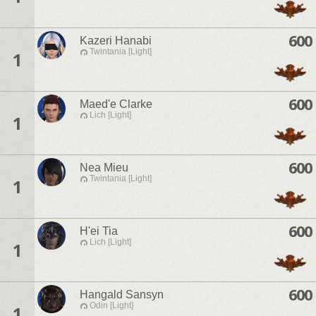
600
Kazeri Hanabi
Twintania [Light]
1
600
Maed'e Clarke
Lich [Light]
1
600
Nea Mieu
Twintania [Light]
1
600
H'ei Tia
Lich [Light]
1
600
Hangald Sansyn
Odin [Light]
1