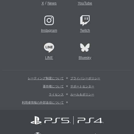
/
X
News
YouTube
Instagram
Twitch
LINE
Bluesky
レーティング制度について
プライバシーポリシー
著作権について
サポートセンター
ライセンス
ルール＆ポリシー
利用者情報の外部送信について