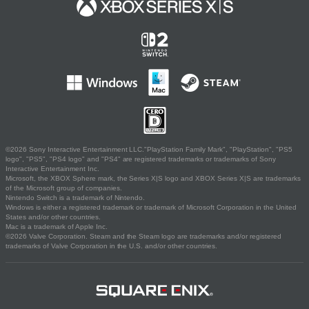
©2026 Sony Interactive Entertainment LLC."PlayStation Family Mark", "PlayStation", "PS5
logo", "PS5", "PS4 logo" and "PS4" are registered trademarks or trademarks of Sony
Interactive Entertainment Inc.
Microsoft, the XBOX Sphere mark, the Series X|S logo and XBOX Series X|S are trademarks
of the Microsoft group of companies.
Nintendo Switch is a trademark of Nintendo.
Windows is either a registered trademark or trademark of Microsoft Corporation in the United
States and/or other countries.
Mac is a trademark of Apple Inc.
©2026 Valve Corporation. Steam and the Steam logo are trademarks and/or registered
trademarks of Valve Corporation in the U.S. and/or other countries.